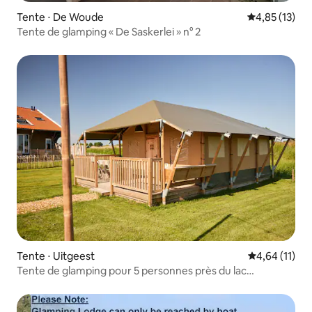
Tente ⋅ De Woude
Évaluation mo
4,85 (13)
Tente de glamping « De Saskerlei » n° 2
Tente ⋅ Uitgeest
Évaluation mo
4,64 (11)
Tente de glamping pour 5 personnes près du lac
Uitgeestermeer