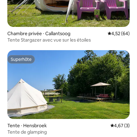
Chambre privée ⋅ Callantsoog
Évaluation mo
4,52 (64)
Tente Stargazer avec vue sur les étoiles
Superhôte
Superhôte
Tente ⋅ Hensbroek
Évaluation m
4,67 (3)
Tente de glamping