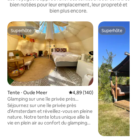
bien notées pour leur emplacement, leur propreté et
bien plus encore.
Superhôte
Superhôte
Superhôte
Superhôte
Tente ⋅ Oude Meer
Évaluation moyenne sur la base 
4,89 (140)
Glamping sur une île privée près
d'Amsterdam
Séjournez sur une île privée près
d'Amsterdam et réveillez-vous en pleine
nature. Notre tente lotus unique allie la
vie en plein air au confort du glamping
de luxe. Un lieu privilégié pour ralentir, se
ressourcer et vraiment se déconnecter.