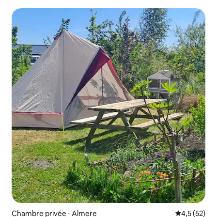
Chambre privée ⋅ Almere
Évaluation m
4,5 (52)