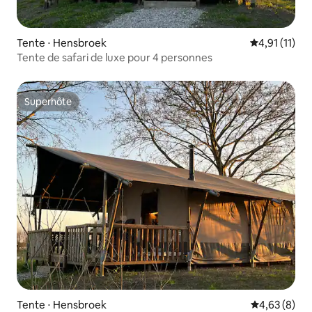
Tente ⋅ Hensbroek
Évaluation m
4,91 (11)
Tente de safari de luxe pour 4 personnes
Superhôte
Superhôte
Tente ⋅ Hensbroek
Évaluation m
4,63 (8)