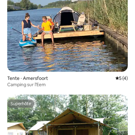
Tente ⋅ Amersfoort
Évaluatio
5 (4)
Camping sur l’Eem
Superhôte
Superhôte