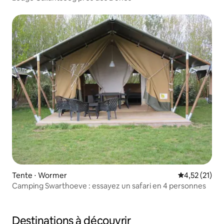
Tente ⋅ Wormer
Évaluation mo
4,52 (21)
Camping Swarthoeve : essayez un safari en 4 personnes
Destinations à découvrir