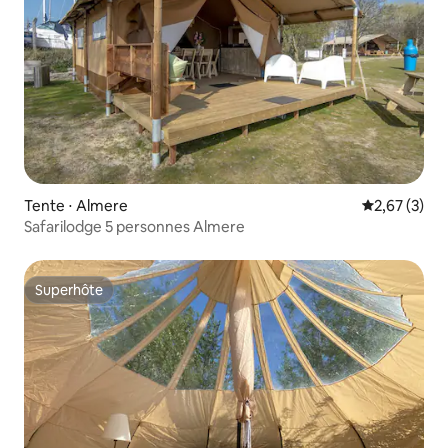
Tente ⋅ Almere
Évaluation m
2,67 (3)
Safarilodge 5 personnes Almere
Superhôte
Superhôte