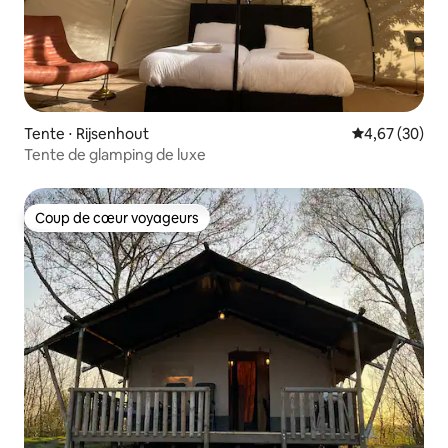
Tente ⋅ Rijsenhout
Évaluation mo
4,67 (30)
Tente de glamping de luxe
Coup de cœur voyageurs
Coup de cœur voyageurs