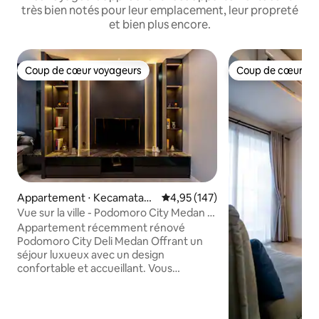
très bien notés pour leur emplacement, leur propreté
et bien plus encore.
Coup de cœur voyageurs
Coup de cœur vo
Coup de cœur voyageurs
Coup de cœur vo
Appartement ⋅ Kecamatan
Évaluation moyenne sur la base 
4,95 (147)
Medan Barat
Vue sur la ville - Podomoro City Medan -
Centre de Medan
Appartement récemment rénové
Podomoro City Deli Medan Offrant un
séjour luxueux avec un design
confortable et accueillant. Vous
trouverez une vue magnifique sur la ville
directement depuis le confort de votre
fenêtre et de votre balcon. Situé dans le