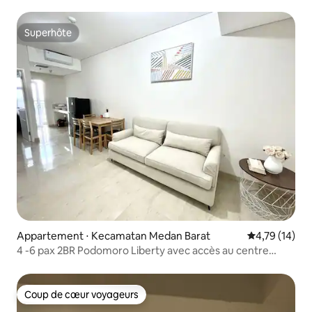
2 chambres, 63,5 m²
Superhôte
Superhôte
Appartement ⋅ Kecamatan Medan Barat
Évaluation mo
4,79 (14)
4 -6 pax 2BR Podomoro Liberty avec accès au centre
commercial
Coup de cœur voyageurs
Coup de cœur voyageurs