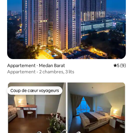
Appartement ⋅ Medan Barat
Évaluatio
5 (9)
Appartement - 2 chambres, 3 lits
Coup de cœur voyageurs
Coup de cœur voyageurs