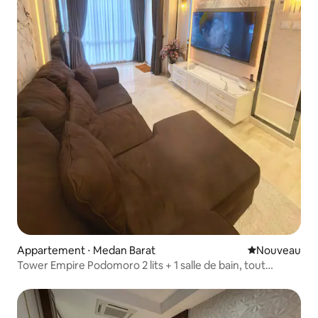
Appartement ⋅ Medan Barat
Nouvel hébe
Nouveau
Tower Empire Podomoro 2 lits + 1 salle de bain, tout
confort.