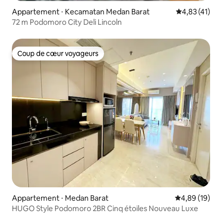
Appartement ⋅ Kecamatan Medan Barat
Évaluation mo
4,83 (41)
72 m Podomoro City Deli Lincoln
Coup de cœur voyageurs
Coup de cœur voyageurs
Appartement ⋅ Medan Barat
Évaluation mo
4,89 (19)
HUGO Style Podomoro 2BR Cinq étoiles Nouveau Luxe