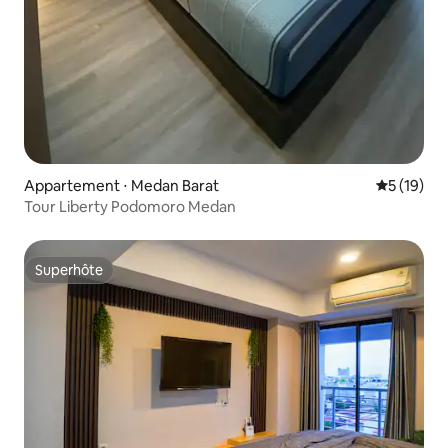
Appartement ⋅ Medan Barat
Évaluation
5 (19)
Tour Liberty Podomoro Medan
Superhôte
Superhôte