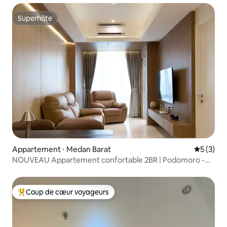
Superhôte
Superhôte
Appartement ⋅ Medan Barat
Évaluatio
5 (3)
NOUVEAU Appartement confortable 2BR | Podomoro -
Empire Tower
Coup de cœur voyageurs
Coups de cœur voyageurs les plus appréciés