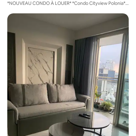
*NOUVEAU CONDO À LOUER* *Condo Cityview Polonia*
Situé à côté du complexe Riverview *Nouvelle unité*
Superficie 54m2 Type 2 KM + 1 BR Entièrement meublé. Il
ne vous reste plus qu'à prendre vos valises *Prix de la
location* : - Par mois = 10 millions Hors entretien, eau et
électricité