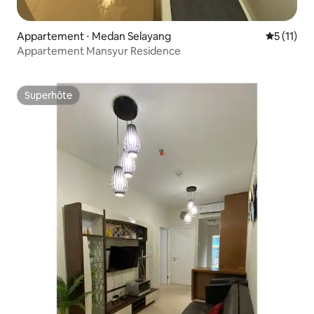
Appartement ⋅ Medan Selayang
Évaluatio
5 (11)
Appartement Mansyur Residence
Superhôte
Superhôte