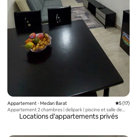
Appartement ⋅ Medan Barat
Évaluation
5 (17)
Appartement 2 chambres | delipark | piscine et salle de
Locations d'appartements privés
sport