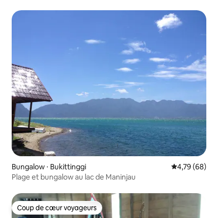
Bungalow ⋅ Bukittinggi
Évaluation mo
4,79 (68)
Plage et bungalow au lac de Maninjau
Coup de cœur voyageurs
Coup de cœur voyageurs