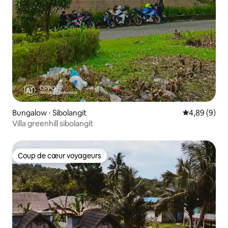
Bungalow ⋅ Sibolangit
Évaluation m
4,89 (9)
Villa greenhill sibolangit
Coup de cœur voyageurs
Coup de cœur voyageurs