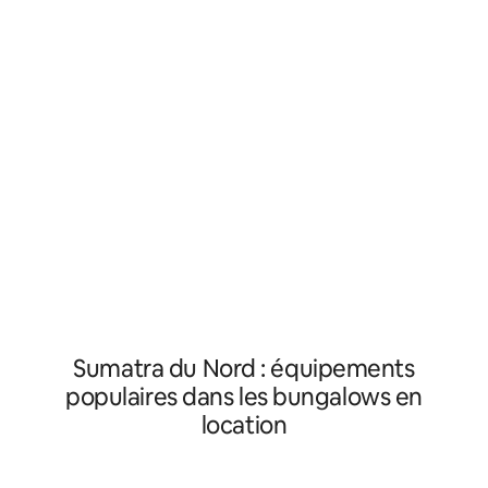
Thomas et les beaux oiseaux. Option de
cours de laquelle
randonnée dans la jungle disponible. Le
des quantités infi
bungalow dispose d'un lit double avec les
colorés et d'animau
équipements de base tels que des draps
de l'île, vous ver
propres, des serviettes et du papier
jungle tropicale a
toilette, une douche et une salle de bain
privées et une terrasse. Ma famille vit
tout près et peut faciliter les repas
moyennant des frais distincts (4 $ Euro
pour le petit-déjeuner)
Sumatra du Nord : équipements
populaires dans les bungalows en
location