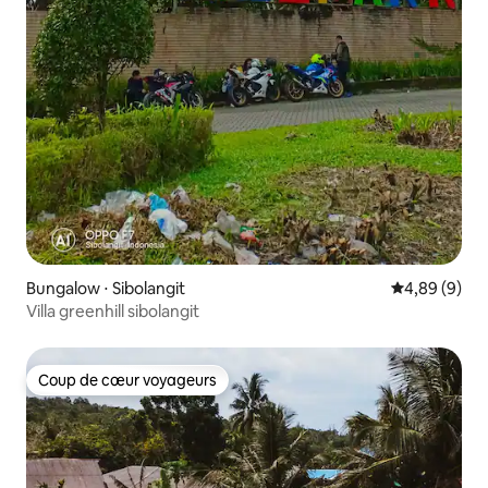
Bungalow ⋅ Sibolangit
Évaluation m
4,89 (9)
Villa greenhill sibolangit
Coup de cœur voyageurs
Coup de cœur voyageurs