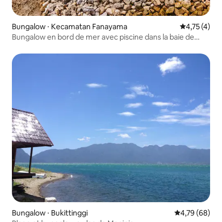
Bungalow ⋅ Kecamatan Fanayama
Évaluation m
4,75 (4)
Bungalow en bord de mer avec piscine dans la baie de
Sorake
Bungalow ⋅ Bukittinggi
Évaluation mo
4,79 (68)