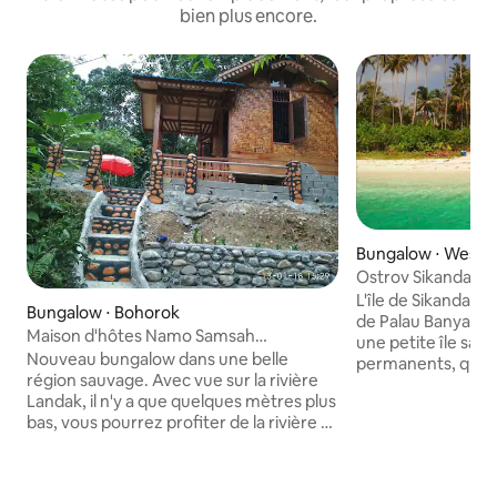
bien plus encore.
Bungalow ⋅ West B
Ostrov Sikandang
L'île de Sikandang f
Bungalow ⋅ Bohorok
de Palau Banyak, 
Maison d'hôtes Namo Samsah
une petite île sans
(bungalow privé)
Nouveau bungalow dans une belle
permanents, que 
région sauvage. Avec vue sur la rivière
facilement contou
Landak, il n'y a que quelques mètres plus
Tout autour du pér
bas, vous pourrez profiter de la rivière et
trouvent des plage
vous baigner. Vous pouvez voir des
une mer bleutée. T
espèces sauvages locales telles que les
entourée de récifs
orangs-outans, les singes à feuilles de
idéaux pour la plo