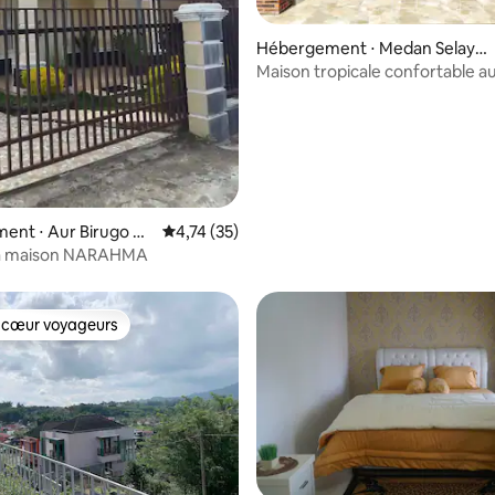
Hébergement ⋅ Medan Selaya
ng
Maison tropicale confortable a
Medan
e sur la base de 3 commentaires : 5 sur 5
nt ⋅ Aur Birugo Ti
Évaluation moyenne sur la base de 35 comme
4,74 (35)
 la maison NARAHMA
 cœur voyageurs
 cœur voyageurs