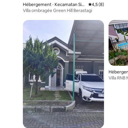
Hébergement ⋅ Kecamatan Sib
Évaluation moyenne 
4,5 (8)
olangit
Villa ombragée Green Hill Berastagi
Hébergem
Villa RNB
avec vue s