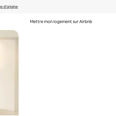
ue d'origine
Mettre mon logement sur Airbnb
sant glisser.