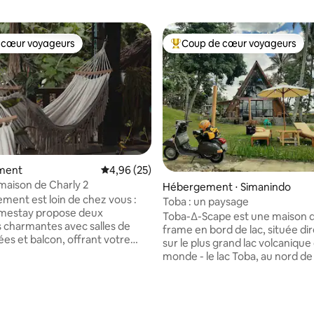
 cœur voyageurs
Coup de cœur voyageurs
 cœur voyageurs
Coups de cœur voyageurs les p
ment
Évaluation moyenne sur la base de 25 commen
4,96 (25)
 maison de Charly 2
Hébergement ⋅ Simanindo
ement est loin de chez vous :
Toba : un paysage
mestay propose deux
Toba-∆-Scape est une maison d
charmantes avec salles de
frame en bord de lac, située d
ées et balcon, offrant votre
sur le plus grand lac volcanique
sis. Profitez d'une vue
monde - le lac Toba, au nord d
 sur la rivière et du
en Indonésie. La maison fait par
e paysage du parc national de
Pondok Ganda, un hébergeme
ur la base de 24 commentaires : 4,5 sur 5
user depuis votre balcon.
style 10 pièces situé dans le m
e séjour chez l'habitant, vous
quartier. Vous pouvez vous av