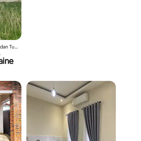
dan Tun
aine