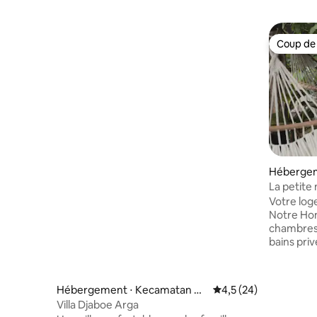
Coup de
Coup de
Héberge
La petite
Votre log
Notre Ho
chambres 
bains priv
propre oa
imprenable
magnifiqu
Hébergement ⋅ Kecamatan Be
Évaluation moyenne s
4,5 (24)
Gunung Le
rastagi
Villa Djaboe Arga
Dans notr