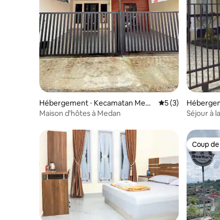
Hébergement ⋅ Kecamatan Meda
Évaluation moyenn
5 (3)
Hébergeme
n Selayang
go Baleh
Maison d'hôtes à Medan
Séjour à
Coup de
Coup de