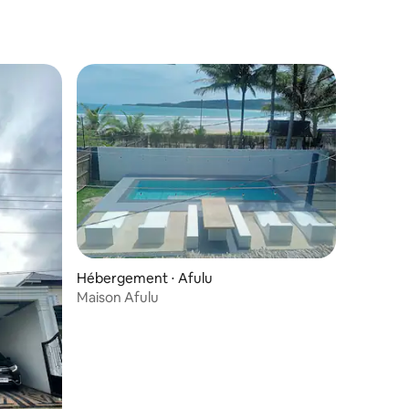
mmentaires : 4 sur 5
Hébergement ⋅ Afulu
Maison Afulu