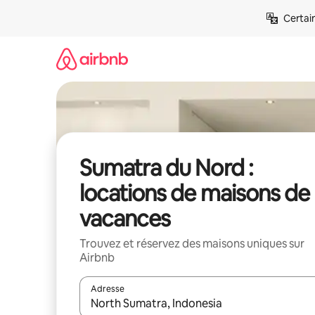
Aller
Certai
directement
au
contenu
Sumatra du Nord :
locations de maisons de
vacances
Trouvez et réservez des maisons uniques sur
Airbnb
Adresse
Lorsque les résultats s'affichent, utilisez les flèc