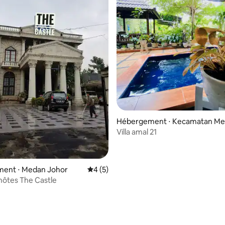
Hébergement ⋅ Kecamatan Me
ggal
Villa amal 21
ent ⋅ Medan Johor
Évaluation moyenne sur la base de 5 co
4 (5)
hôtes The Castle