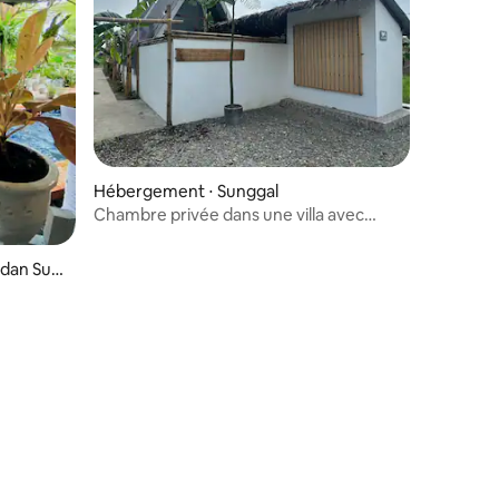
Hébergement ⋅ Sunggal
Chambre privée dans une villa avec
piscine et kitchenette
dan Sun
mmentaires : 4 sur 5