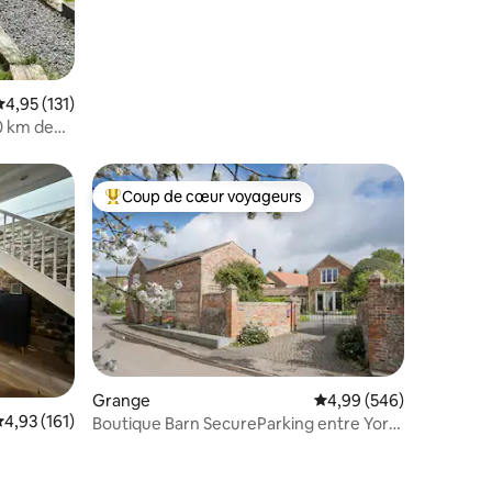
valuation moyenne sur la base de 131 commentaires : 4,95 sur 5
4,95 (131)
0 km de
Coup de cœur voyageurs
Coups de cœur voyageurs les plus appréciés
Grange
Évaluation moyenne sur
4,99 (546)
taires : 4,99 sur 5
valuation moyenne sur la base de 161 commentaires : 4,93 sur 5
4,93 (161)
Boutique Barn SecureParking entre York
et Harrogate