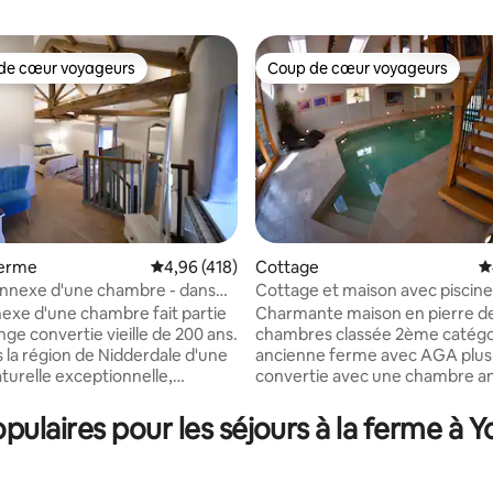
de cœur voyageurs
Coup de cœur voyageurs
 cœur voyageurs les plus appréciés
Coup de cœur voyageurs
ferme
Évaluation moyenne sur la base de 418 comme
4,96 (418)
Cottage
É
annexe d'une chambre - dans
Cottage et maison avec piscine
la base de 653 commentaires : 4,99 sur 5
 en activité
Dales Littondale
exe d'une chambre fait partie
Charmante maison en pierre d
ge convertie vieille de 200 ans.
chambres classée 2ème catégo
s la région de Nidderdale d'une
ancienne ferme avec AGA plus
turelle exceptionnelle,
convertie avec une chambre a
ment dispose de son propre
utilisation EXCLUSIVE d'une pis
é et d'un jardin avec coin salon.
pieds et d'un jacuzzi Terrain pri
ulaires pour les séjours à la ferme à Y
eur, l'annexe peut accueillir
acres, y compris des écuries d
es et un chien amical.
terrain boisé situé dans un emplacement
usement, nous ne pouvons pas
enviable avec une vue imprenab