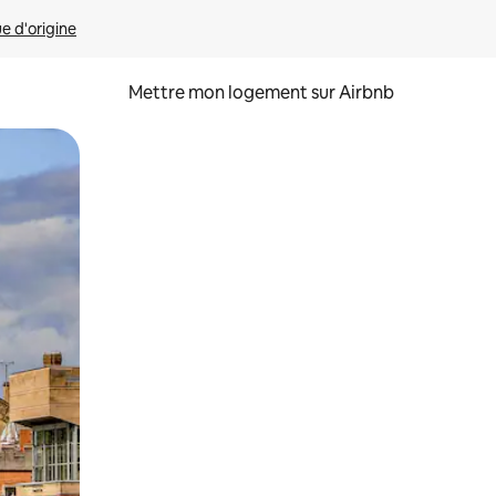
ue d'origine
Mettre mon logement sur Airbnb
sant glisser.