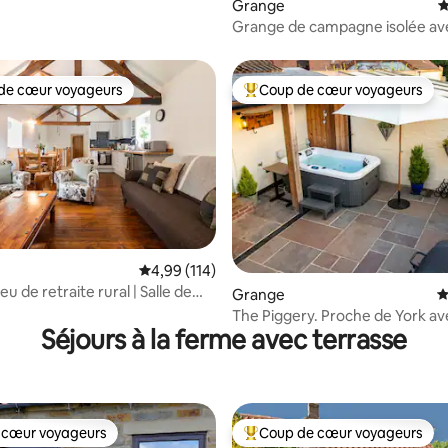
 la base de 213 commentaires : 4,97 sur 5
Grange
É
Grange de campagne isolée ave
de cœur voyageurs
Coup de cœur voyageurs
 cœur voyageurs les plus appréciés
Coups de cœur voyageurs les p
Évaluation moyenne sur la base de 114 comme
4,99 (114)
la base de 280 commentaires : 4,93 sur 5
eu de retraite rural | Salle de
Grange
É
n ensoleillé
The Piggery. Proche de York av
Séjours à la ferme avec terrasse
 cœur voyageurs
Coup de cœur voyageurs
 cœur voyageurs
Coups de cœur voyageurs les p