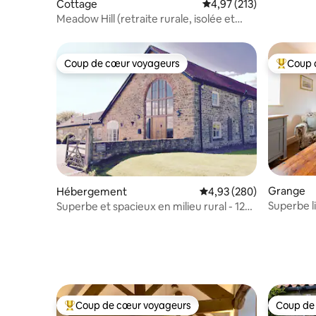
Cottage
Évaluation moyenne sur
4,97 (213)
Meadow Hill (retraite rurale, isolée et
magnifique)
Coup de cœur voyageurs
Coup 
Coup de cœur voyageurs
Coups de
Grange
Hébergement
Évaluation moyenne sur 
4,93 (280)
Superbe li
Superbe et spacieux en milieu rural - 12
jeux, jardi
couchages
Coup de cœur voyageurs
Coup de
Coups de cœur voyageurs les plus appréciés
Coup de