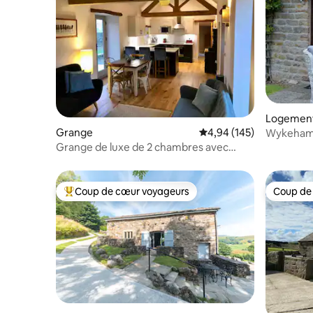
Logement
Grange
Évaluation moyenne sur 
4,94 (145)
Wykeham 
à Harwoo
Grange de luxe de 2 chambres avec
cheminée
Coup de cœur voyageurs
Coup de
Coups de cœur voyageurs les plus appréciés
Coup de