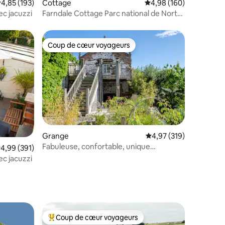
valuation moyenne sur la base de 193 commentaires : 4,85 sur 5
4,85 (193)
Cottage
Évaluation moyenne sur
4,98 (160)
c jacuzzi
Farndale Cottage Parc national de North
York Moors
Coup de cœur voyageurs
lus appréciés
Coup de cœur voyageurs
ntaires : 4,99 sur 5
Grange
Évaluation moyenne sur
4,97 (319)
Fabuleuse, confortable, unique
valuation moyenne sur la base de 391 commentaires : 4,99 sur 5
4,99 (391)
conversion de grange
ec jacuzzi
Coup de cœur voyageurs
lus appréciés
Coups de cœur voyageurs les plus appréciés