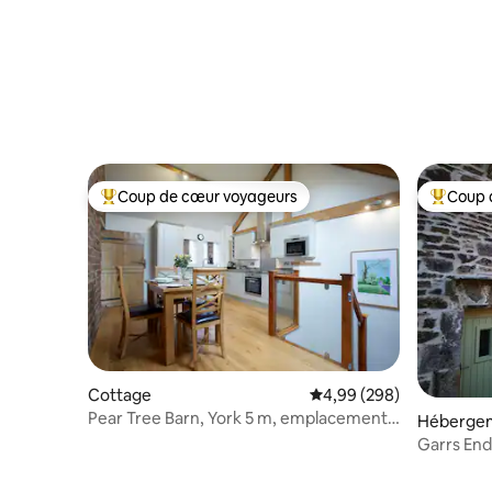
Coup de cœur voyageurs
Coup 
Coups de cœur voyageurs les plus appréciés
Coups de
Cottage
Évaluation moyenne sur 
4,99 (298)
Pear Tree Barn, York 5 m, emplacement
Héberge
du village
Garrs End Laithe- 
Grassing