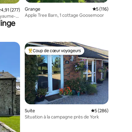
ntaires : 4,95 sur 5
Grange
Évaluation moyenne 
5 (116)
valuation moyenne sur la base de 277 commentaires : 4,91 sur 5
4,91 (277)
Apple Tree Barn, 1 cottage Goosemoor
oyaume-
linge
Coup de cœur voyageurs
lus appréciés
Coups de cœur voyageurs les plus appréciés
Suite
Évaluation moyenne 
5 (286)
mmentaires : 5 sur 5
Situation à la campagne près de York