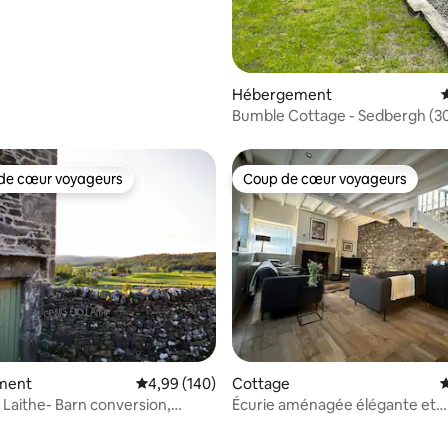
Hébergement
É
Bumble Cottage - Sedbergh (3
Windermere)
de cœur voyageurs
Coup de cœur voyageurs
 cœur voyageurs les plus appréciés
Coup de cœur voyageurs
la base de 298 commentaires : 4,99 sur 5
ment
Évaluation moyenne sur la base de 140 commen
4,99 (140)
Cottage
É
Barn conversion,
Écurie aménagée élégante et
ton
confortable à Masham