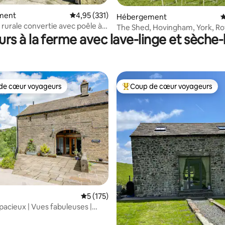
la base de 109 commentaires : 4,97 sur 5
ment
Évaluation moyenne sur la base de 331 comme
4,95 (331)
Hébergement
É
 rurale convertie avec poêle à
The Shed, Hovingham, York, R
urs à la ferme avec lave-linge et sèche-
Uni
de cœur voyageurs
Coup de cœur voyageurs
 cœur voyageurs les plus appréciés
Coups de cœur voyageurs les p
 la base de 127 commentaires : 4,93 sur 5
Évaluation moyenne sur la base de 175 co
5 (175)
pacieux | Vues fabuleuses |
Couples