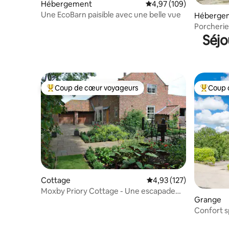
Hébergement
Évaluation moyenne sur 
4,97 (109)
Une EcoBarn paisible avec une belle vue
Héberge
Porcherie
bois
Séjo
Coup de cœur voyageurs
Coup 
Coups de cœur voyageurs les plus appréciés
Coups de
Cottage
Évaluation moyenne sur
4,93 (127)
Moxby Priory Cottage - Une escapade
Grange
rurale idyllique
Confort s
Famille |