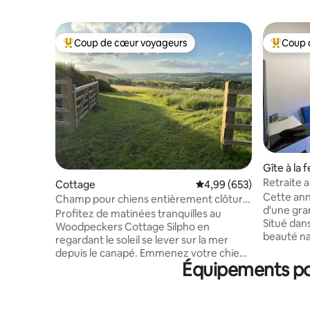
Coup de cœur voyageurs
Coup 
Coups de cœur voyageurs les plus appréciés
Coups de
Gîte à la 
Retraite 
Cottage
Évaluation moyenne sur 
4,99 (653)
une ferme
Cette ann
Champ pour chiens entièrement clôturé,
d'une gran
vue sur la mer et promenades en forêt
Profitez de matinées tranquilles au
Situé dan
Woodpeckers Cottage Silpho en
beauté na
regardant le soleil se lever sur la mer
l'héberge
depuis le canapé. Emmenez votre chien
accès priv
Équipements pop
dans le champ (entièrement à votre
À l'intéri
disposition tout au long de votre séjour).
2 personn
Arpentez les sentiers à travers les
Malheure
champs et les forêts jusqu’à des vallées