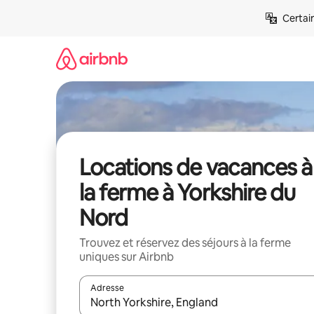
Aller
Certai
directement
au
contenu
Locations de vacances à
la ferme à Yorkshire du
Nord
Trouvez et réservez des séjours à la ferme
uniques sur Airbnb
Adresse
Lorsque les résultats s'affichent, utilisez les flèc