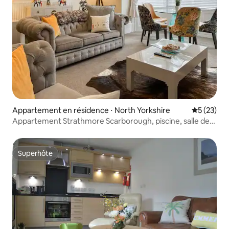
Appartement en résidence ⋅ North Yorkshire
Évaluation
5 (23)
Appartement Strathmore Scarborough, piscine, salle de
sport, parking
Superhôte
Superhôte