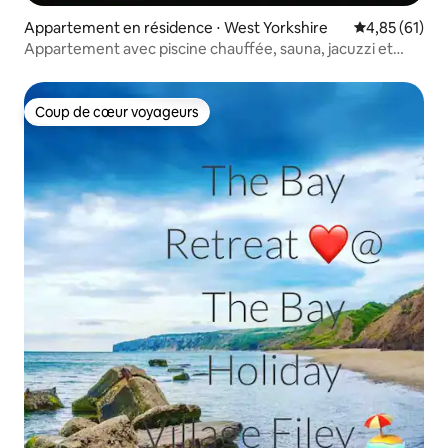
Appartement en résidence ⋅ West Yorkshire
Évaluation mo
4,85 (61)
Appartement avec piscine chauffée, sauna, jacuzzi et
salle de sport.
Coup de cœur voyageurs
Coup de cœur voyageurs