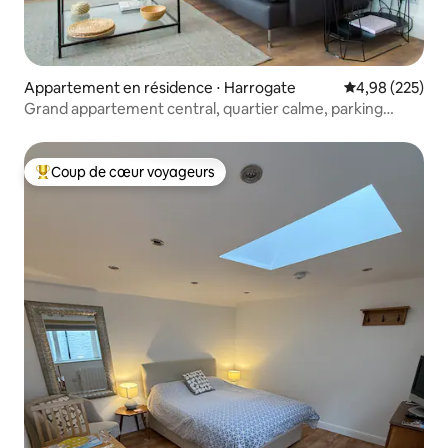
Appartement en résidence ⋅ Harrogate
Évaluation moy
4,98 (225)
Grand appartement central, quartier calme, parking
gratuit
Coup de cœur voyageurs
Coups de cœur voyageurs les plus appréciés