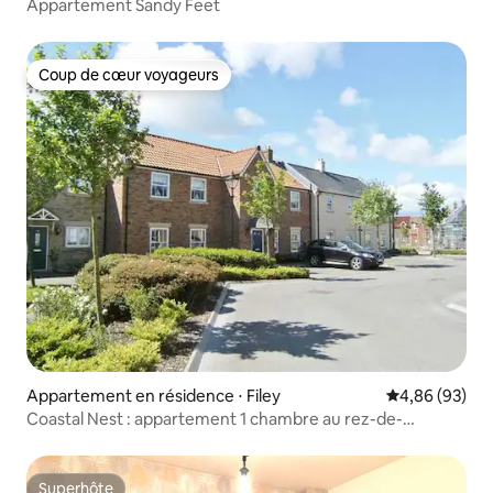
Appartement Sandy Feet
Coup de cœur voyageurs
Coup de cœur voyageurs
Appartement en résidence ⋅ Filey
Évaluation mo
4,86 (93)
Coastal Nest : appartement 1 chambre au rez-de-
chaussée avec patio
Superhôte