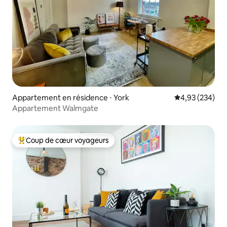
Appartement en résidence ⋅ York
Évaluation moy
4,93 (234)
Appartement Walmgate
Coup de cœur voyageurs
Coups de cœur voyageurs les plus appréciés