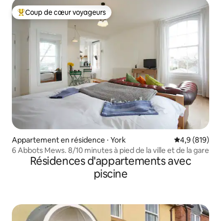
Coup de cœur voyageurs
Coups de cœur voyageurs les plus appréciés
Appartement en résidence ⋅ York
Évaluation mo
4,9 (819)
6 Abbots Mews. 8/10 minutes à pied de la ville et de la gare
Résidences d'appartements avec
piscine