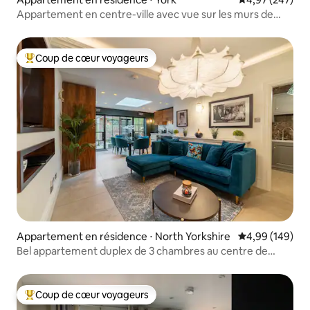
Appartement en centre-ville avec vue sur les murs de
York
Coup de cœur voyageurs
Coups de cœur voyageurs les plus appréciés
Appartement en résidence ⋅ North Yorkshire
Évaluation moy
4,99 (149)
Bel appartement duplex de 3 chambres au centre de
Harrogate
Coup de cœur voyageurs
Coups de cœur voyageurs les plus appréciés