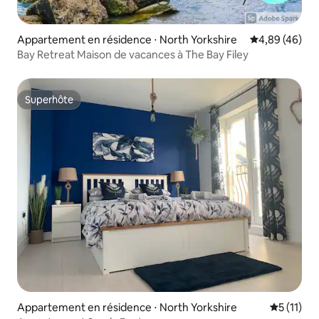
Appartement en résidence ⋅ North Yorkshire
Évaluation mo
4,89 (46)
Bay Retreat Maison de vacances à The Bay Filey
Superhôte
Superhôte
Appartement en résidence ⋅ North Yorkshire
Évaluatio
5 (11)