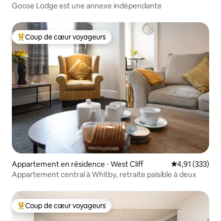
Goose Lodge est une annexe indépendante
Coup de cœur voyageurs
Coups de cœur voyageurs les plus appréciés
Appartement en résidence ⋅ West Cliff
Évaluation moy
4,91 (333)
Appartement central à Whitby, retraite paisible à deux
Coup de cœur voyageurs
Coups de cœur voyageurs les plus appréciés