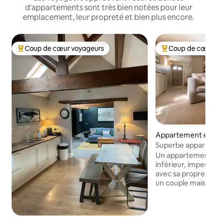
d'appartements sont très bien notées pour leur
emplacement, leur propreté et bien plus encore.
Coup de cœur voyageurs
Coup de cœur 
Coups de cœur voyageurs les plus appréciés
Coups de cœur vo
Appartement en r
⋅ Harrogate
Superbe appartem
Harrogate, endroit
Un appartement a
inférieur, impecc
avec sa propre ent
un couple mais pou
personnes si le ca
ce qui est supposé
importants, mais l