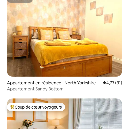
Superhôte
Appartement en résidence ⋅ North Yorkshire
Évaluation mo
4,77 (31)
Appartement Sandy Bottom
Coup de cœur voyageurs
Coups de cœur voyageurs les plus appréciés