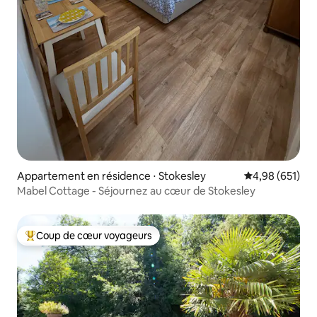
Appartement en résidence ⋅ Stokesley
Évaluation moy
4,98 (651)
Mabel Cottage - Séjournez au cœur de Stokesley
Coup de cœur voyageurs
Coups de cœur voyageurs les plus appréciés