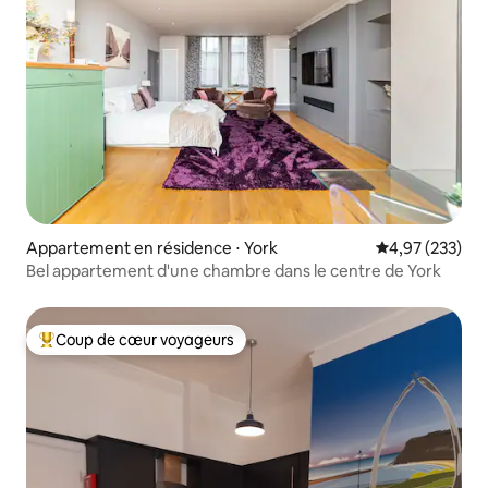
Appartement en résidence ⋅ York
Évaluation moy
4,97 (233)
Bel appartement d'une chambre dans le centre de York
Coup de cœur voyageurs
Coups de cœur voyageurs les plus appréciés