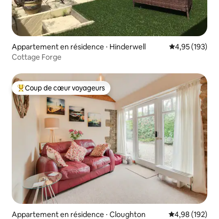
Appartement en résidence ⋅ Hinderwell
Évaluation moy
4,95 (193)
Cottage Forge
Coup de cœur voyageurs
Coups de cœur voyageurs les plus appréciés
Appartement en résidence ⋅ Cloughton
Évaluation moy
4,98 (192)