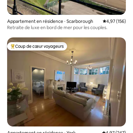
Appartement en résidence ⋅ Scarborough
Évaluation moy
4,97 (156)
Retraite de luxe en bord de mer pour les couples.
Coup de cœur voyageurs
Coups de cœur voyageurs les plus appréciés
Appartement en résidence ⋅ York
Évaluation moy
4,97 (247)