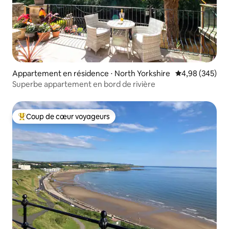
Appartement en résidence ⋅ North Yorkshire
Évaluation moy
4,98 (345)
Superbe appartement en bord de rivière
Coup de cœur voyageurs
Coups de cœur voyageurs les plus appréciés