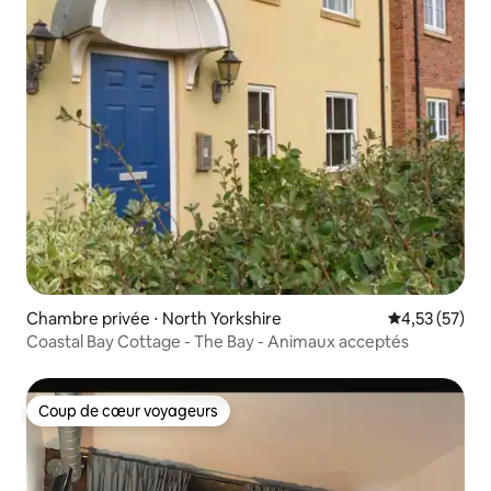
Chambre privée ⋅ North Yorkshire
Évaluation mo
4,53 (57)
Coastal Bay Cottage - The Bay - Animaux acceptés
Coup de cœur voyageurs
Coup de cœur voyageurs