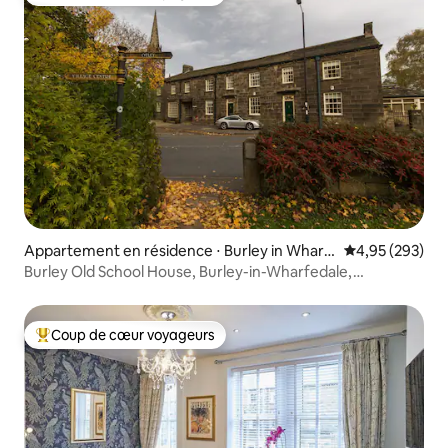
Coups de cœur voyageurs les plus appréciés
Appartement en résidence ⋅ Burley in Wharf
Évaluation moy
4,95 (293)
edale
Burley Old School House, Burley-in-Wharfedale,
Angleterre
Coup de cœur voyageurs
Coups de cœur voyageurs les plus appréciés