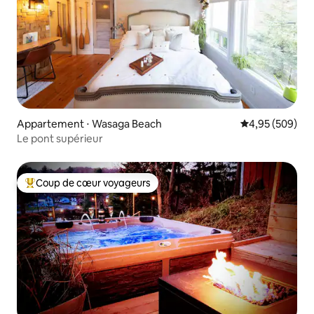
Appartement ⋅ Wasaga Beach
Évaluation moy
4,95 (509)
Le pont supérieur
Coup de cœur voyageurs
Coups de cœur voyageurs les plus appréciés