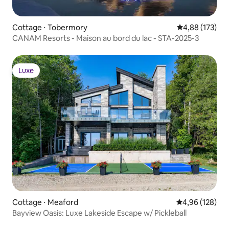
Cottage ⋅ Tobermory
Évaluation moy
4,88 (173)
CANAM Resorts - Maison au bord du lac - STA-2025-3
Luxe
Luxe
Cottage ⋅ Meaford
Évaluation moy
4,96 (128)
Bayview Oasis: Luxe Lakeside Escape w/ Pickleball