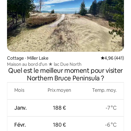
Cottage ⋅ Miller Lake
Évaluation moy
4,96 (441)
Maison au bord d'un ★ lac Due North
Quel est le meilleur moment pour visiter
Northern Bruce Peninsula ?
Mois
Prix moyen
Temp. moy.
Janv.
188 €
-7 °C
Févr.
180 €
-6 °C