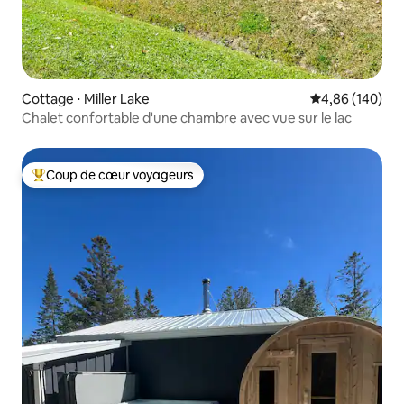
Cottage ⋅ Miller Lake
Évaluation moy
4,86 (140)
Chalet confortable d'une chambre avec vue sur le lac
Coup de cœur voyageurs
Coups de cœur voyageurs les plus appréciés