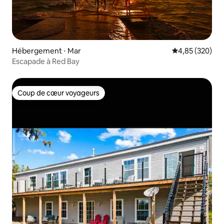
Hébergement ⋅ Mar
Évaluation moy
4,85 (320)
Escapade à Red Bay
Coup de cœur voyageurs
Coup de cœur voyageurs