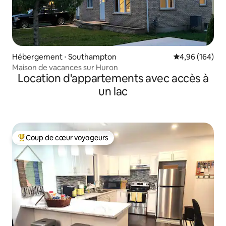
Hébergement ⋅ Southampton
Évaluation moy
4,96 (164)
Maison de vacances sur Huron
Location d'appartements avec accès à
un lac
Coup de cœur voyageurs
Coups de cœur voyageurs les plus appréciés