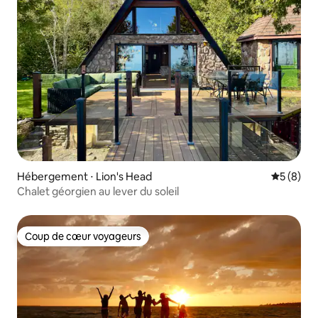
Hébergement ⋅ Lion's Head
Évaluatio
5 (8)
Chalet géorgien au lever du soleil
Coup de cœur voyageurs
Coup de cœur voyageurs