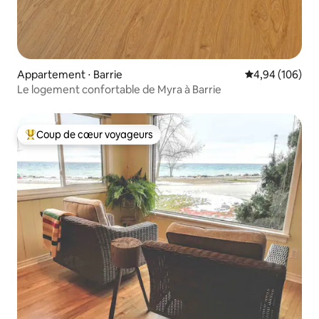
Appartement ⋅ Barrie
Évaluation moy
4,94 (106)
Le logement confortable de Myra à Barrie
Coup de cœur voyageurs
Coups de cœur voyageurs les plus appréciés