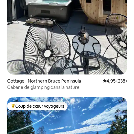
Cottage ⋅ Northern Bruce Peninsula
Évaluation moy
4,95 (238)
Cabane de glamping dans la nature
Coup de cœur voyageurs
Coups de cœur voyageurs les plus appréciés