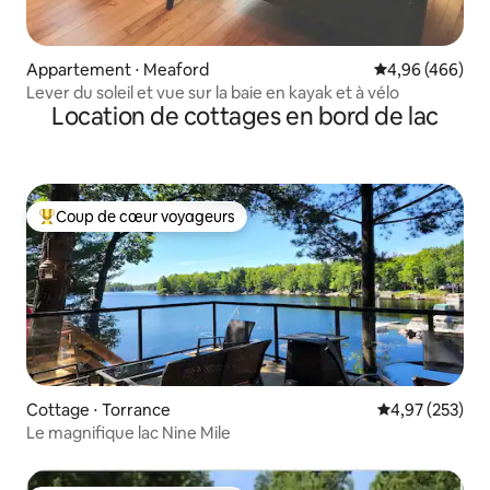
Appartement ⋅ Meaford
Évaluation moy
4,96 (466)
Lever du soleil et vue sur la baie en kayak et à vélo
Location de cottages en bord de lac
Coup de cœur voyageurs
Coups de cœur voyageurs les plus appréciés
Cottage ⋅ Torrance
Évaluation moy
4,97 (253)
Le magnifique lac Nine Mile