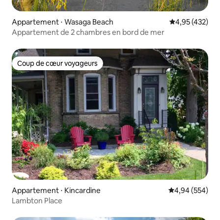
Appartement ⋅ Wasaga Beach
Évaluation moy
4,95 (432)
Appartement de 2 chambres en bord de mer
Coup de cœur voyageurs
Coup de cœur voyageurs
Appartement ⋅ Kincardine
Évaluation moy
4,94 (554)
Lambton Place