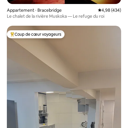
Appartement ⋅ Bracebridge
Évaluation moy
4,98 (434)
Le chalet de la rivière Muskoka — Le refuge du roi
Coup de cœur voyageurs
Coups de cœur voyageurs les plus appréciés