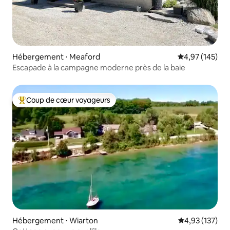
Hébergement ⋅ Meaford
Évaluation moy
4,97 (145)
Escapade à la campagne moderne près de la baie
Coup de cœur voyageurs
Coups de cœur voyageurs les plus appréciés
Hébergement ⋅ Wiarton
Évaluation moy
4,93 (137)