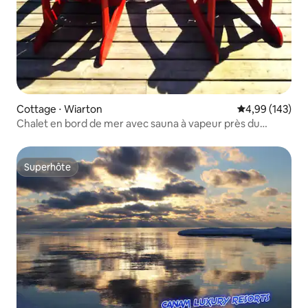
Cottage ⋅ Wiarton
Évaluation moy
4,99 (143)
Chalet en bord de mer avec sauna à vapeur près du
sentier Bruce
Superhôte
Superhôte