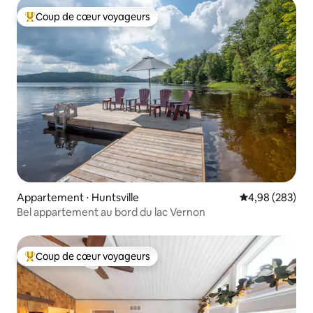
Coup de cœur voyageurs
Coups de cœur voyageurs les plus appréciés
Appartement ⋅ Huntsville
Évaluation moy
4,98 (283)
Bel appartement au bord du lac Vernon
Coup de cœur voyageurs
Coups de cœur voyageurs les plus appréciés