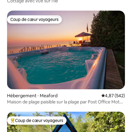
Cottage avec vue sur l'île
Coup de cœur voyageurs
Coup de cœur voyageurs
Hébergement ⋅ Meaford
Évaluation moy
4,87 (542)
Maison de plage paisible sur la plage par Post Office Motel
* BAIN À REMOUS
Coup de cœur voyageurs
Coups de cœur voyageurs les plus appréciés