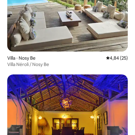
Villa ⋅ Nosy Be
Évaluation mo
4,84 (25)
Villa Néroli / Nosy Be