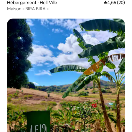
Hébergement ⋅ Hell-Ville
Évaluation mo
4,65 (20)
Maison « BIRA BIRA »