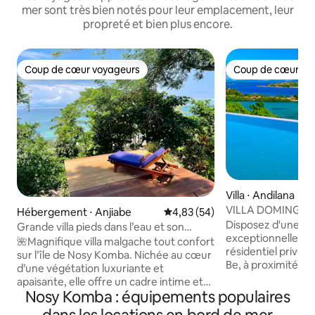
mer sont très bien notés pour leur emplacement, leur
propreté et bien plus encore.
Coup de cœur voyageurs
Coup de cœur vo
Coup de cœur voyageurs
Coup de cœur vo
Villa ⋅ Andilana
VILLA DOMINGO - 
Hébergement ⋅ Anjiabe
Évaluation moyenne sur la base
4,83 (54)
panoramique
Disposez d'une vill
Grande villa pieds dans l’eau et son
exceptionnelle si
bungalow
🌺Magnifique villa malgache tout confort
résidentiel privé
sur l’île de Nosy Komba. Nichée au cœur
Be, à proximité de
d’une végétation luxuriante et
d'Andilana. Villa d
apaisante, elle offre un cadre intime et
cadre idyllique de
Nosy Komba : équipements populaires
authentique. Un bungalow annexe avec
séjour inoubliable
une salle de bain complète l’ensemble,