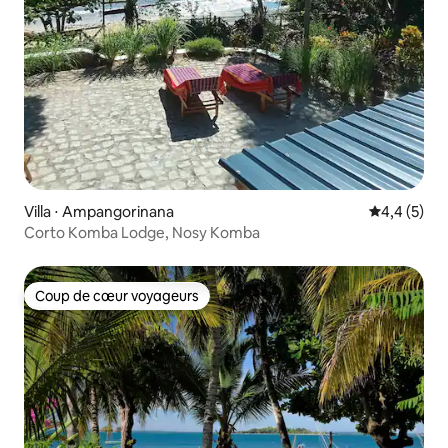
Villa ⋅ Ampangorinana
Évaluation 
4,4 (5)
Corto Komba Lodge, Nosy Komba
Coup de cœur voyageurs
Coup de cœur voyageurs