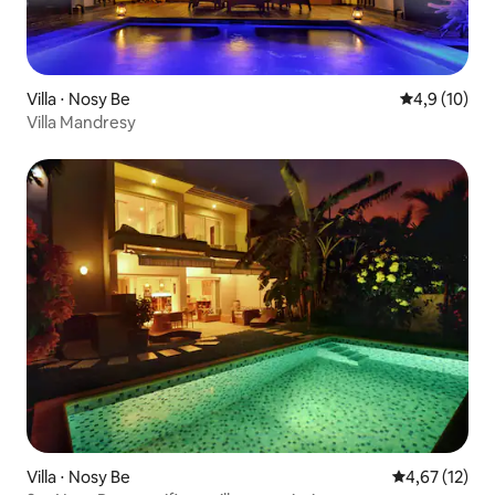
Villa ⋅ Nosy Be
Évaluation m
4,9 (10)
Villa Mandresy
Villa ⋅ Nosy Be
Évaluation mo
4,67 (12)