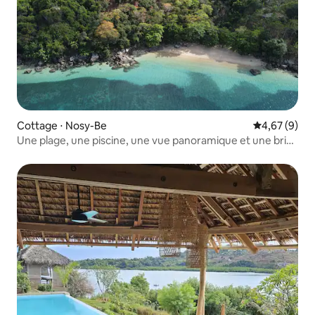
Cottage ⋅ Nosy-Be
Évaluation m
4,67 (9)
Une plage, une piscine, une vue panoramique et une brise
fraîche.