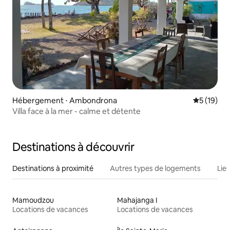
Hébergement ⋅ Ambondrona
Évaluation
5 (19)
Villa face à la mer - calme et détente
Destinations à découvrir
Destinations à proximité
Autres types de logements
Lie
Mamoudzou
Mahajanga I
Locations de vacances
Locations de vacances