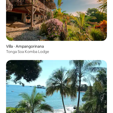
Villa ⋅ Ampangorinana
Tonga Soa Komba Lodge