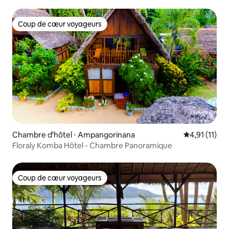
Coup de cœur voyageurs
Coup de cœur voyageurs
Chambre d'hôtel ⋅ Ampangorinana
Évaluation m
4,91 (11)
Floraly Komba Hôtel - Chambre Panoramique
Coup de cœur voyageurs
Coup de cœur voyageurs