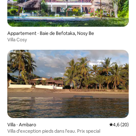
Appartement ⋅ Baie de Befotaka, Nosy Be
Villa Cosy
Villa ⋅ Ambaro
Évaluation m
4,6 (20)
Villa d'exception pieds dans l'eau. Prix special