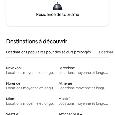
Résidence de tourisme
Destinations à découvrir
Destinations populaires pour des séjours prolongés
Destinati
New York
Barcelone
Locations moyenne et longue durée
Locations moyenne et longue durée
Florence
Athènes
Locations moyenne et longue durée
Locations moyenne et longue durée
Miami
Montréal
Locations moyenne et longue durée
Locations moyenne et longue durée
Seattle
Afficher plus