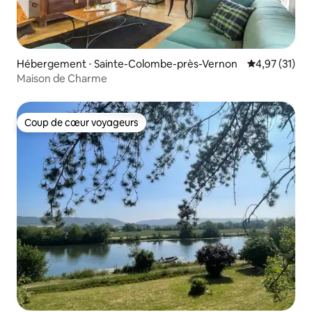
Hébergement ⋅ Sainte-Colombe-près-Vernon
Évaluation mo
4,97 (31)
Maison de Charme
Coup de cœur voyageurs
Coup de cœur voyageurs