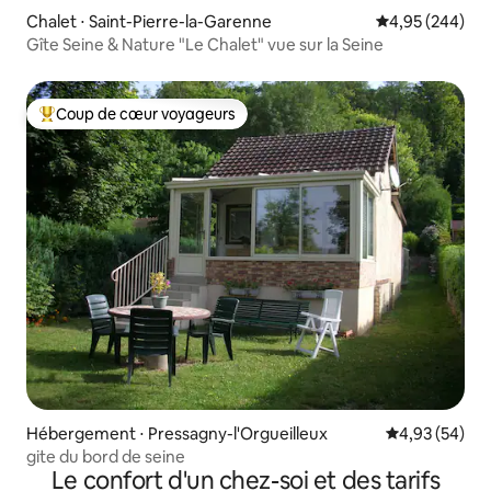
Chalet ⋅ Saint-Pierre-la-Garenne
Évaluation moy
4,95 (244)
Gîte Seine & Nature "Le Chalet" vue sur la Seine
Coup de cœur voyageurs
Coups de cœur voyageurs les plus appréciés
Hébergement ⋅ Pressagny-l'Orgueilleux
Évaluation mo
4,93 (54)
gite du bord de seine
Le confort d'un chez-soi et des tarifs