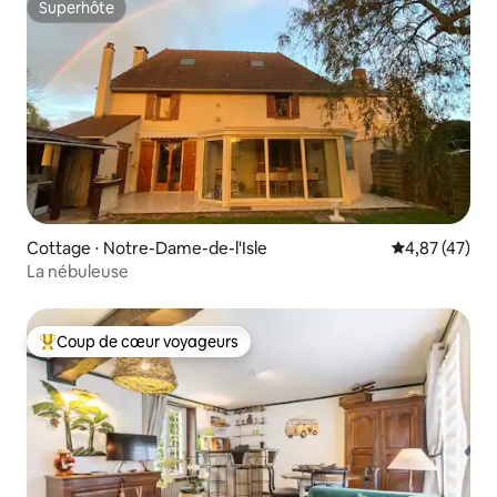
Superhôte
Superhôte
Cottage ⋅ Notre-Dame-de-l'Isle
Évaluation mo
4,87 (47)
La nébuleuse
Coup de cœur voyageurs
Coups de cœur voyageurs les plus appréciés