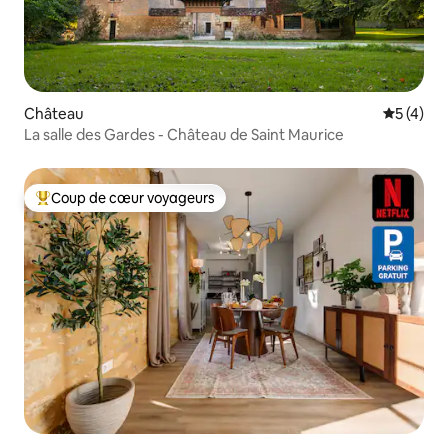
Château
Évaluatio
5 (4)
La salle des Gardes - Château de Saint Maurice
Coup de cœur voyageurs
Coups de cœur voyageurs les plus appréciés