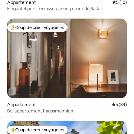
Appartement
Évaluation
5 (10)
Elegant 4 pers terrasse parking cœur de Sarlat
Coup de cœur voyageurs
Coups de cœur voyageurs les plus appréciés
Appartement
Évaluation
5 (39)
Bel appartement haussmannien
Coup de cœur voyageurs
Coups de cœur voyageurs les plus appréciés