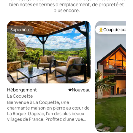
bien notés en termes d'emplacement, de propreté et
plus encore.
Superhôte
Coup de cœur 
Superhôte
Coups de cœur vo
Hébergement
Nouvel hébergement
Nouveau
La Coquette
Bienvenue à La Coquette, une
charmante maison en pierre au cœur de
La Roque-Gageac, l'un des plus beaux
villages de France. Profitez d'une vue
imprenable sur la vallée de la Dordogne,
des cafés et boutiques à proximité et de