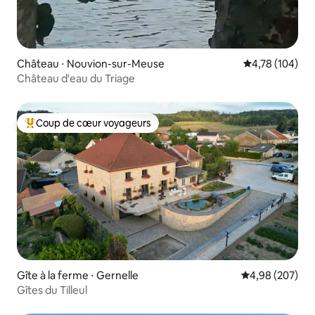
Château ⋅ Nouvion-sur-Meuse
Évaluation moy
4,78 (104)
Château d'eau du Triage
Coup de cœur voyageurs
Coups de cœur voyageurs les plus appréciés
Gîte à la ferme ⋅ Gernelle
Évaluation moy
4,98 (207)
Gîtes du Tilleul