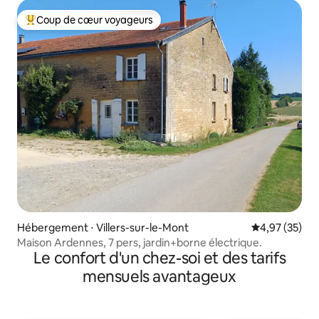
Coup de cœur voyageurs
Coups de cœur voyageurs les plus appréciés
Hébergement ⋅ Villers-sur-le-Mont
Évaluation mo
4,97 (35)
Maison Ardennes, 7 pers, jardin+borne électrique.
Le confort d'un chez-soi et des tarifs
mensuels avantageux