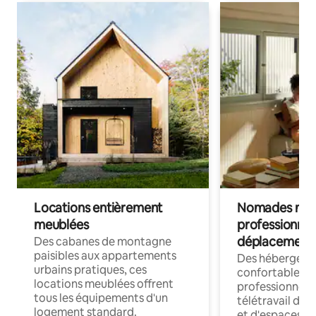
Locations entièrement
Nomades num
meublées
professionnel
déplacement
Des cabanes de montagne
paisibles aux appartements
Des hébergem
urbains pratiques, ces
confortables p
locations meublées offrent
professionnels
tous les équipements d'un
télétravail dis
logement standard.
et d'espaces de