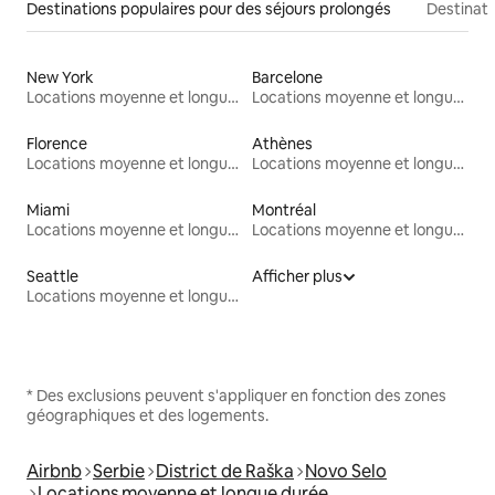
Destinations populaires pour des séjours prolongés
Destinati
New York
Barcelone
Locations moyenne et longue durée
Locations moyenne et longue durée
Florence
Athènes
Locations moyenne et longue durée
Locations moyenne et longue durée
Miami
Montréal
Locations moyenne et longue durée
Locations moyenne et longue durée
Seattle
Afficher plus
Locations moyenne et longue durée
* Des exclusions peuvent s'appliquer en fonction des zones
géographiques et des logements.
Airbnb
Serbie
District de Raška
Novo Selo
Locations moyenne et longue durée