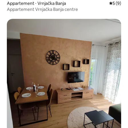
Appartement ⋅ Vrnjačka Banja
Évaluatio
5 (9)
Appartement Vrnjačka Banja centre