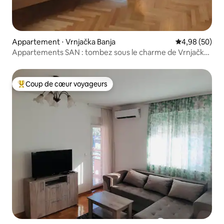
Appartement ⋅ Vrnjačka Banja
Évaluation mo
4,98 (50)
Appartements SAN : tombez sous le charme de Vrnjačka
Banja
Coup de cœur voyageurs
Coups de cœur voyageurs les plus appréciés