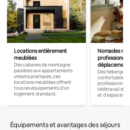
Locations entièrement
Nomades num
meublées
professionnel
déplacement
Des cabanes de montagne
paisibles aux appartements
Des hébergem
urbains pratiques, ces
confortables p
locations meublées offrent
professionnels
tous les équipements d'un
télétravail dis
logement standard.
et d'espaces de
Équipements et avantages des séjours