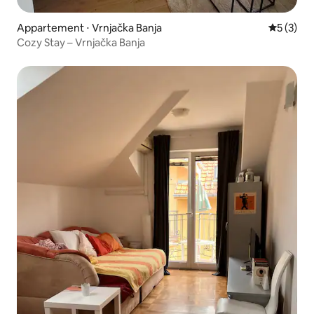
Appartement ⋅ Vrnjačka Banja
Évaluatio
5 (3)
Cozy Stay – Vrnjačka Banja