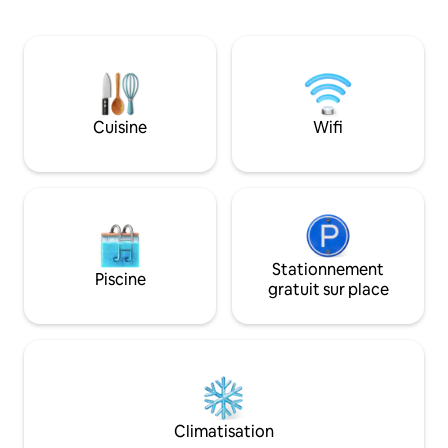
également d’un deuxième espace avec
offrant tout ce do
un lit double et un canapé, parfait pour
pour votre séjour. Son excellent
les petits groupes ou les couples qui
emplacement vou
souhaitent disposer d’un grand espace
d'accéder facileme
sans se sentir dépassés. La cuisine est
des pharmacies, 
entièrement équipée et dispose de la
parcs et d'autres 
climatisation, du Wi-Fi, d'un hamac
Cuisine
Wifi
minutes. Ce sera un plaisir de t'accueillir !
intérieur et d'un garage. Situé à
☺️
proximité de l'hôpital Marco Vinicio Iza.
Stationnement
Piscine
gratuit sur place
Climatisation