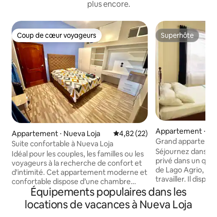
plus encore.
Coup de cœur voyageurs
Superhôte
Coup de cœur voyageurs
Superhôte
Appartement ⋅ Nu
Appartement ⋅ Nueva Loja
Évaluation moyenne sur la base
4,82 (22)
Grand appartemen
Suite confortable à Nueva Loja
quartier central
Séjournez dans u
Idéal pour les couples, les familles ou les
privé dans un quar
voyageurs à la recherche de confort et
de Lago Agrio, idé
d'intimité. Cet appartement moderne et
travailler. Il dispose d'une chambre
confortable dispose d’une chambre
équipée de la clima
Équipements populaires dans les
principale avec un lit Queen Size et une
de bain privée, d'u
salle de bain privée, d’un placard, d’un
locations de vacances à Nueva Loja
manger, d'une cui
bureau et d’une télévision. Il dispose
équipée et d'une 