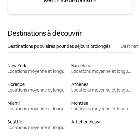
Résidence de tourisme
Destinations à découvrir
Destinations populaires pour des séjours prolongés
Destinati
New York
Barcelone
Locations moyenne et longue durée
Locations moyenne et longue durée
Florence
Athènes
Locations moyenne et longue durée
Locations moyenne et longue durée
Miami
Montréal
Locations moyenne et longue durée
Locations moyenne et longue durée
Seattle
Afficher plus
Locations moyenne et longue durée