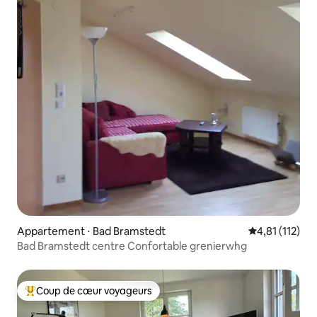
Appartement ⋅ Bad Bramstedt
Évaluation mo
4,81 (112)
Bad Bramstedt centre Confortable grenierwhg
Coup de cœur voyageurs
Coups de cœur voyageurs les plus appréciés