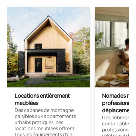
Locations entièrement
Nomades num
meublées
professionnel
déplacement
Des cabanes de montagne
paisibles aux appartements
Des hébergem
urbains pratiques, ces
confortables p
locations meublées offrent
professionnels
tous les équipements d'un
télétravail dis