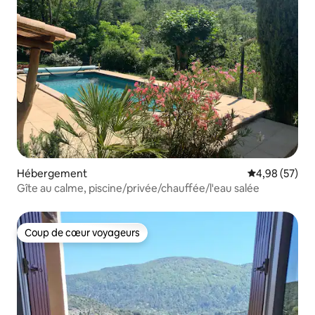
Hébergement
Évaluation mo
4,98 (57)
Gîte au calme, piscine/privée/chauffée/l'eau salée
Coup de cœur voyageurs
Coup de cœur voyageurs