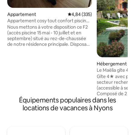
Appartement
Évaluation moyenne sur la base 
4,84 (335)
Appartement cosy tout confort piscine
juin-21 juil
Nous mettons à votre disposition ce F2
(accès piscine 15 mai - 10 juillet et en
septembre) situé au rez-de-chaussée
de notre résidence principale. Disposant
d'un espace extérieur ombragé en été
et d'une cuisine équipée. Cet
appartement se situe à moins de 5
Hébergement
minutes en voiture et 20 minutes à pied
Le Maëlia gîte 4
du centre-ville où vous pourrez profiter
Gîte 4★ avec pisci
chaque jeudi matin du marché. si vous
secteur recherché 
venez avec un bébé du matériel pourra
(accessible à seule
être mis à votre disposition (lit parapluie,
Composé de 2 lo
chaise haute, transat, poussette, ...).
Équipements populaires dans les
climatisés à 4 min
centre-ville de Ny
locations de vacances à Nyons
de profiter facil
du marché jeudi et
des activités sport
terrain de 2500 m² 
d'arbres anciens 