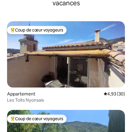
vacances
Coup de cœur voyageurs
Coups de cœur voyageurs les plus appréciés
Appartement
Évaluation mo
4,93 (30)
Les Toits Nyonsais
Coup de cœur voyageurs
Coups de cœur voyageurs les plus appréciés