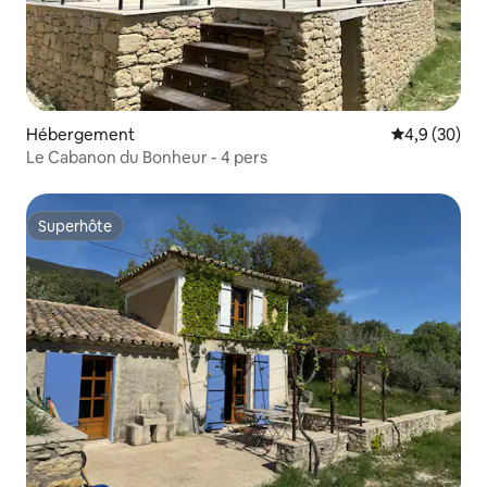
Hébergement
Évaluation m
4,9 (30)
Le Cabanon du Bonheur - 4 pers
Superhôte
Superhôte