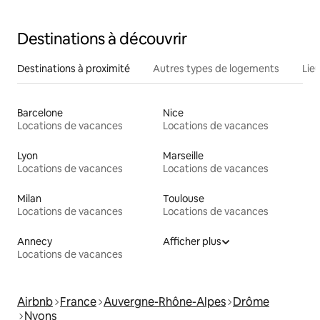
Destinations à découvrir
Destinations à proximité
Autres types de logements
Lie
Barcelone
Nice
Locations de vacances
Locations de vacances
Lyon
Marseille
Locations de vacances
Locations de vacances
Milan
Toulouse
Locations de vacances
Locations de vacances
Annecy
Afficher plus
Locations de vacances
Airbnb
France
Auvergne-Rhône-Alpes
Drôme
Nyons