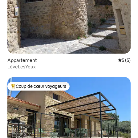
Appartement
Évaluatio
5 (5)
LèveLesYeux
Coup de cœur voyageurs
Coups de cœur voyageurs les plus appréciés