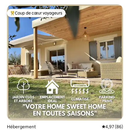
Coup de cœur voyageurs
Coups de cœur voyageurs les plus appréciés
Hébergement
Évaluation mo
4,97 (86)