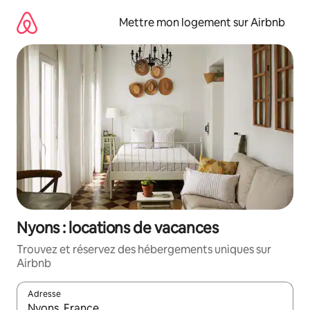
Aller
directement
Mettre mon logement sur Airbnb
au
contenu
Nyons : locations de vacances
Trouvez et réservez des hébergements uniques sur
Airbnb
Adresse
Lorsque les résultats s'affichent, utilisez les flèches vers le hau