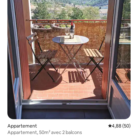
Appartement
Évaluation mo
4,88 (50)
Appartement, 50m² avec 2 balcons