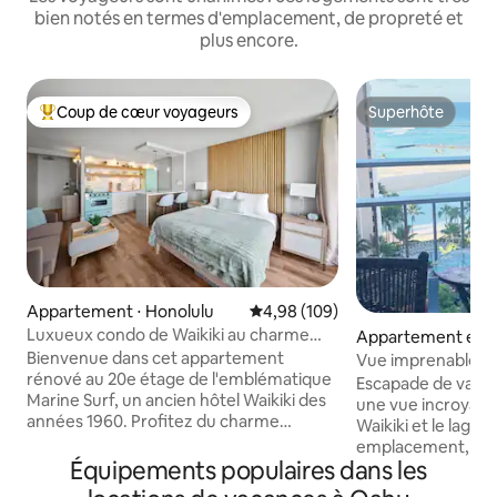
bien notés en termes d'emplacement, de propreté et
plus encore.
Coup de cœur voyageurs
Superhôte
Coups de cœur voyageurs les plus appréciés
Superhôte
Appartement ⋅ Honolulu
Évaluation moyenne sur la base 
4,98 (109)
Luxueux condo de Waikiki au charme
Appartement en r
rétro et parking gratuit
⋅ Honolulu
Bienvenue dans cet appartement
Vue imprenable sur 
rénové au 20e étage de l'emblématique
Escapade de vacan
Marine Surf, un ancien hôtel Waikiki des
une vue incroyable
années 1960. Profitez du charme
Waikiki et le lagon !! Excelle
vintage avec un luxe moderne, y
emplacement, à d
compris une vue partielle sur l'océan, un
Équipements populaires dans les
nombreux points d
parking souterrain GRATUIT, une
commercial Ala M