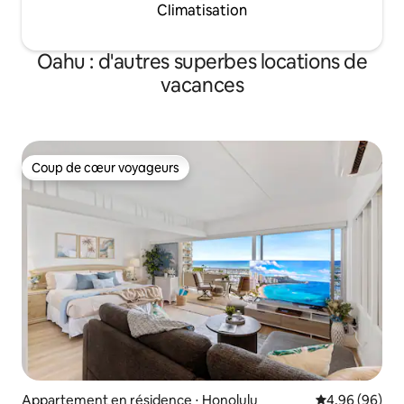
Climatisation
Oahu : d'autres superbes locations de
vacances
Coup de cœur voyageurs
Coup de cœur voyageurs
Appartement en résidence ⋅ Honolulu
Évaluation mo
4,96 (96)