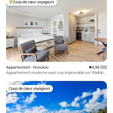
Coup de cœur voyageurs
Coups de cœur voyageurs les plus appréciés
Appartement ⋅ Honolulu
Évaluation mo
4,96 (53)
Appartement moderne avec vue imprenable sur Waikiki
et Lanai
Coup de cœur voyageurs
Coup de cœur voyageurs