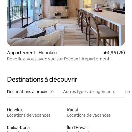
Appartement ⋅ Honolulu
Évaluation mo
4,96 (26)
Réveillez-vous avec vue sur l’océan ! Appartement
2 queen size avec parking gratuit
Destinations à découvrir
Destinations à proximité
Autres types de logements
Lie
Honolulu
Kauai
Locations de vacances
Locations de vacances
Kailua-Kona
Île d'Hawaï