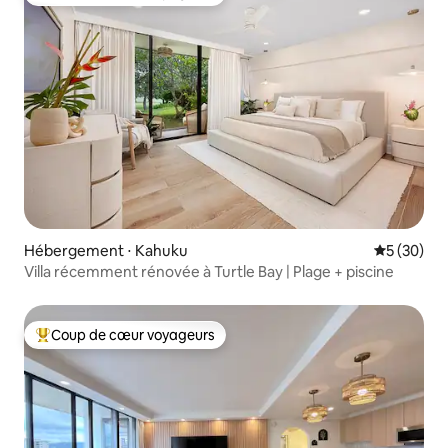
Coups de cœur voyageurs les plus appréciés
Hébergement ⋅ Kahuku
Évaluation
5 (30)
Villa récemment rénovée à Turtle Bay | Plage + piscine
Coup de cœur voyageurs
Coups de cœur voyageurs les plus appréciés