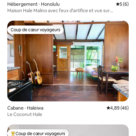
Hébergement ⋅ Honolulu
Évaluatio
5 (6)
Maison Hale Malino avec feux d'artifice et vue sur
Diamond Head
Coup de cœur voyageurs
Coup de cœur voyageurs
Cabane ⋅ Haleiwa
Évaluation mo
4,89 (46)
Le Coconut Hale
Coup de cœur voyageurs