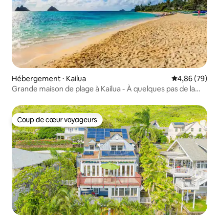
Hébergement ⋅ Kailua
Évaluation mo
4,86 (79)
Grande maison de plage à Kailua - À quelques pas de la
plage !
Coup de cœur voyageurs
Coup de cœur voyageurs