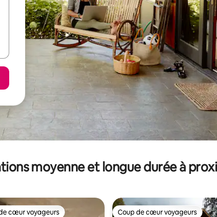
tions moyenne et longue durée à prox
de cœur voyageurs
Coup de cœur voyageurs
 cœur voyageurs les plus appréciés
Coup de cœur voyageurs