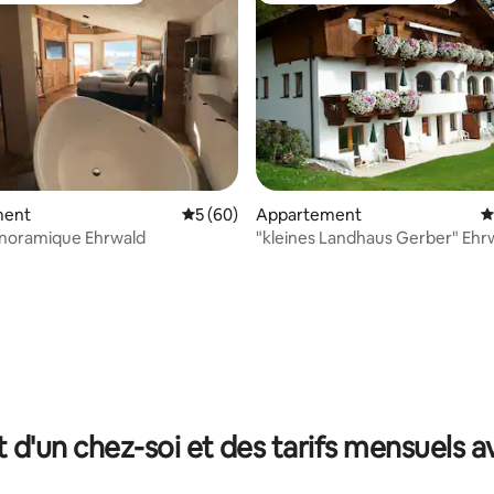
ment
Évaluation moyenne sur la base de 60 com
5 (60)
Appartement
É
anoramique Ehrwald
"kleines Landhaus Gerber" Ehr
e sur la base de 5 commentaires : 5 sur 5
t d'un chez-soi et des tarifs mensuels 