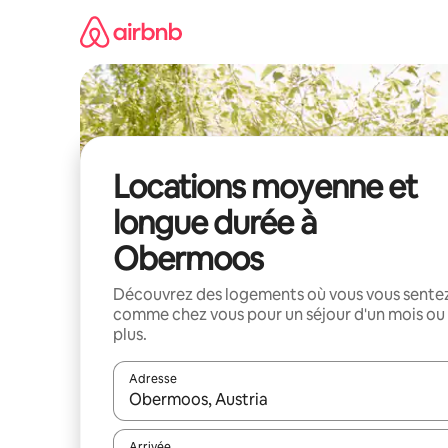
Aller
directement
au
contenu
Locations moyenne et
longue durée à
Obermoos
Découvrez des logements où vous vous sente
comme chez vous pour un séjour d'un mois ou
plus.
Adresse
Lorsque les résultats s'affichent, utilisez les flèc
Arrivée