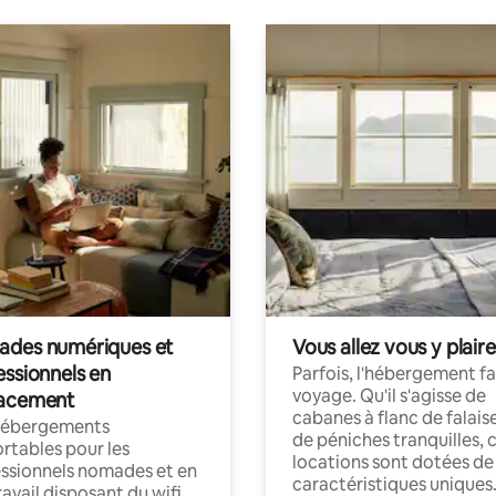
des numériques et
Vous allez vous y plaire
essionnels en
Parfois, l'hébergement fai
voyage. Qu'il s'agisse de
acement
cabanes à flanc de falais
hébergements
de péniches tranquilles, 
rtables pour les
locations sont dotées de
ssionnels nomades et en
caractéristiques uniques
ravail disposant du wifi