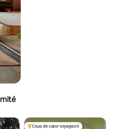
imité
Coup de cœur voyageurs
Coups de cœur voyageurs les plus appréciés