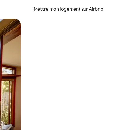
Mettre mon logement sur Airbnb
sant glisser.