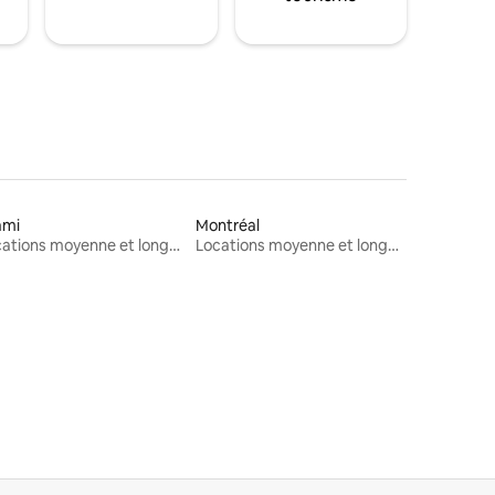
ami
Montréal
Locations moyenne et longue durée
Locations moyenne et longue durée