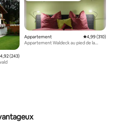
Appartement
Évaluation moyenne sur
4,99 (310)
Appartement Waldeck au pied de la
Zugspitze, appartement d'une pièce
mentaires : 5 sur 5
valuation moyenne sur la base de 243 commentaires : 4,92 sur 5
4,92 (243)
wald
avantageux