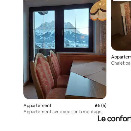
Apparte
Chalet p
Appartement
Évaluation moyenn
5 (5)
Appartement avec vue sur la montagne
Le confor
dans la Zugspitzarena