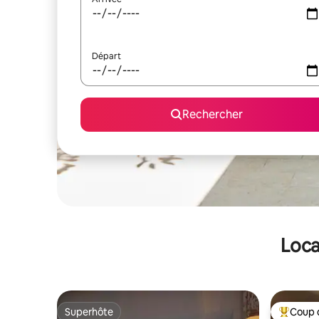
Départ
Rechercher
Loca
Superhôte
Coup 
Superhôte
Coups de