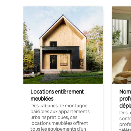
Locations entièrement
Noma
meublées
prof
dépl
Des cabanes de montagne
paisibles aux appartements
Des 
urbains pratiques, ces
confo
locations meublées offrent
profe
tous les équipements d'un
télét