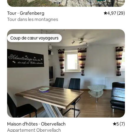
Tour ⋅ Grafenberg
Évaluation mo
4,97 (29)
Tour dans les montagnes
Coup de cœur voyageurs
Coup de cœur voyageurs
Maison d'hôtes ⋅ Obervellach
Évaluatio
5 (7)
Appartement Obervellach