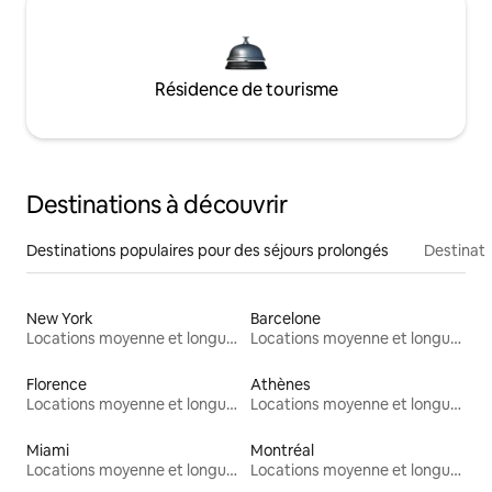
Résidence de tourisme
Destinations à découvrir
Destinations populaires pour des séjours prolongés
Destinati
New York
Barcelone
Locations moyenne et longue durée
Locations moyenne et longue durée
Florence
Athènes
Locations moyenne et longue durée
Locations moyenne et longue durée
Miami
Montréal
Locations moyenne et longue durée
Locations moyenne et longue durée