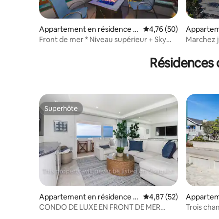
Appartement en résidence ⋅
Évaluation moyenne su
4,76 (50)
Appartem
Mission Beach
La Jolla
Front de mer * Niveau supérieur + Sky
Marchez j
Deck * Chien OK
la vue
Résidences d
Superhôte
Superhôte
Appartement en résidence ⋅
Évaluation moyenne su
4,87 (52)
Appartem
Mission Beach
Mission B
CONDO DE LUXE EN FRONT DE MER
Trois cha
AVEC VUE SUR L'OCÉAN ET LA PLAGE !