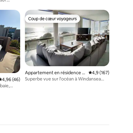
Coup de cœur voyageurs
lus appréciés
Coup de cœur voyageurs
taires : 4,99 sur 5
Appartement en résidence ⋅
Évaluation moyenne su
4,9 (167)
La Jolla
Superbe vue sur l'océan à Windansea
Évaluation moyenne sur la base de 46 commentaires : 4,96 sur 5
4,96 (46)
(A) !
baie,
vec