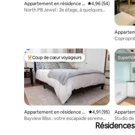
Appartement en résidence ⋅
Évaluation moyenne sur
4,96 (54)
La Jolla
North PB Jewel : 2e étage, à quelques
pas de la plage et du surf
Appartem
Mission B
Coproprié
pour 2026
Coup de cœur voyageurs
Superhô
Coups de cœur voyageurs les plus appréciés
Superhô
Appartement en résidence ⋅
Évaluation moyenne su
4,91 (95)
Appartem
Pacific Beach
Mission B
Bayview Bliss : votre escapade sereine
Studio de
Résidences
sur la côte