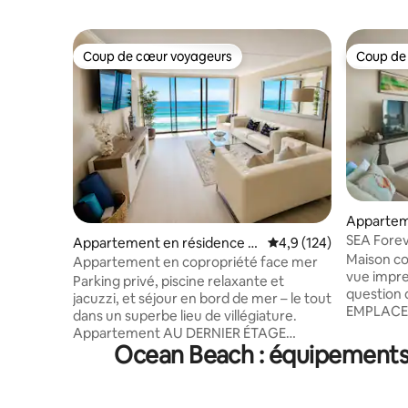
Coup de cœur voyageurs
Coup de
Coup de cœur voyageurs
Coup de
Appartem
Pacific B
SEA Foreve
Appartement en résidence ⋅
Évaluation moyenne su
4,9 (124)
plage et l
Maison co
Pacific Beach
Appartement en copropriété face mer
vue impre
Parking privé, piscine relaxante et
question
jacuzzi, et séjour en bord de mer – le tout
EMPLACE
dans un superbe lieu de villégiature.
au cœur d
Appartement AU DERNIER ÉTAGE
secondes 
Ocean Beach : équipements 
(meilleures vues !) Réveillez-vous avec
distance 
les vagues et une vue époustouflante
Garnet Av
sur l'océan. Savourez un café au lever du
diverses s
soleil sur Crystal Pier, puis marchez