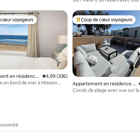
l'océan, garage
 cœur voyageurs
Coup de cœur voyageurs
 cœur voyageurs
Coups de cœur voyageurs les p
ent en résidence
Évaluation moyenne sur la base de 336 commen
4,99 (336)
 Beach
 en bord de mer à Mission
Appartement en résidence ⋅
Pacific Beach
Condo de plage avec vue sur la 
patio sur le toit, 3 chambres, a
climatisation
proximité