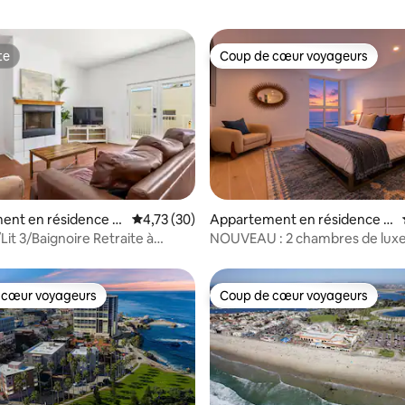
te
Coup de cœur voyageurs
te
Coup de cœur voyageurs
la base de 260 commentaires : 4,93 sur 5
ent en résidence ⋅
Évaluation moyenne sur la base de 30 comme
4,73 (30)
Appartement en résidence ⋅
each
Ocean Beach
Lit 3/Baignoire Retraite à
NOUVEAU : 2 chambres de luxe
pas de la plage
l'océan avec vues ÉPIQUES sur 
Cliffs !
 cœur voyageurs
Coup de cœur voyageurs
 cœur voyageurs
Coup de cœur voyageurs