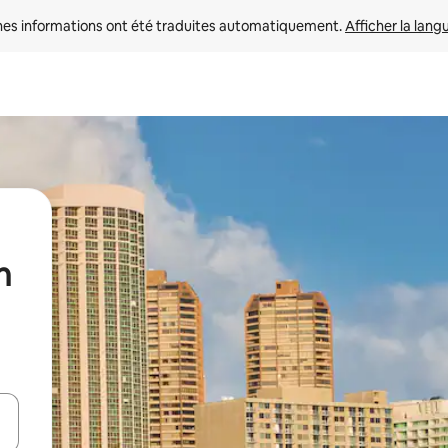
nes informations ont été traduites automatiquement. 
Afficher la lang
n
hes vers le haut et vers le bas pour les parcourir ou en appuyant et en fai