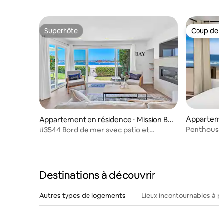
Superhôte
Coup de
Superhôte
Coup de
Appartem
Appartement en résidence ⋅ Mission Be
⋅ Mission
ach
Penthouse
#3544 Bord de mer avec patio et
Beach !
climatisation
Destinations à découvrir
Autres types de logements
Lieux incontournables à 