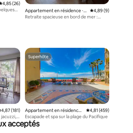
Évaluation moyenne sur la base de 26 commentaires : 4,85 sur 5
4,85 (26)
quelques
Appartement en résidence ⋅
Évaluation moyenne s
4,89 (9)
Mission Beach
Retraite spacieuse en bord de mer :
promenade, couchers de soleil !
taires : 4,89 sur 5
Superhôte
Superhôte
taires : 4,78 sur 5
valuation moyenne sur la base de 181 commentaires : 4,87 sur 5
4,87 (181)
Appartement en résidence ⋅
Évaluation moyenne sur
4,81 (459)
Pacific Beach
jacuzzi,
Escapade et spa sur la plage du Pacifique
ux acceptés