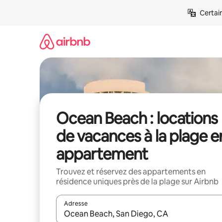
Aller
Certai
directement
au
contenu
Ocean Beach : locations
de vacances à la plage e
appartement
Trouvez et réservez des appartements en
résidence uniques près de la plage sur Airbnb
Adresse
Lorsque les résultats s'affichent, utilisez les flèc