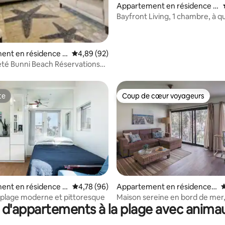
 la base de 54 commentaires : 4,96 sur 5
Appartement en résidence ⋅
Mission Beach
Bayfront Living, 1 chambre, à 
pas de la plage, parking gratuit
ent en résidence ⋅
Évaluation moyenne sur la base de 92 commen
4,89 (92)
each
té Bunni Beach Réservations
 et 2027
te
Coup de cœur voyageurs
te
Coup de cœur voyageurs
r la base de 95 commentaires : 4,91 sur 5
ent en résidence ⋅
Évaluation moyenne sur la base de 96 commen
4,78 (96)
Appartement en résidence ⋅
É
each
Pacific Beach
 plage moderne et pittoresque
Maison sereine en bord de mer, 
 d'appartements à la plage avec anima
vue, parking !