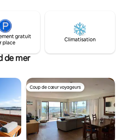
ego de
quelques pas de la plage, à quelques pas
 le
de nombreux restaurants et bars.
 dans le
Complexe de style resort offrant une
terrasse sur le toit avec vue à 360
degrés, un barbecue au gaz, une piscine
cances
privée sécurisée et un spa, une douche
ement gratuit
e et
de plage à eau chaude et une sécurité
Climatisation
r place
24h/24.
d de mer
Coup de cœur voyageurs
Coup de cœur voyageurs