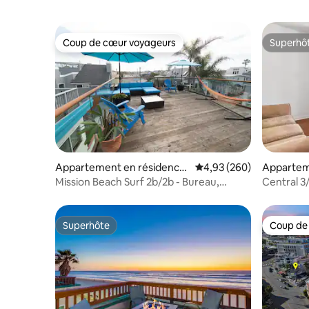
Coup de cœur voyageurs
Superhô
Coup de cœur voyageurs
Superhô
Appartement en résidence
Évaluation moyenne sur 
4,93 (260)
Appartem
⋅ Mission Beach
Mission B
Mission Beach Surf 2b/2b - Bureau,
Central 3/
terrasse sur le toit !
quelques 
Superhôte
Coup de
Superhôte
Coup de