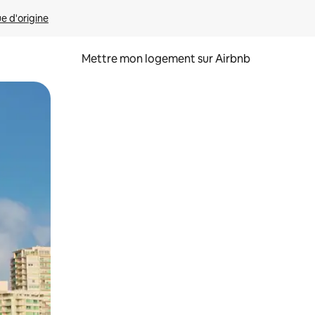
ue d'origine
Mettre mon logement sur Airbnb
sant glisser.