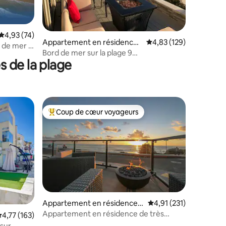
taires : 4,88 sur 5
Évaluation moyenne sur la base de 74 commentaires : 4,93 sur 5
4,93 (74)
Appartement en résidence ⋅
Évaluation moyenne sur
4,83 (129)
 de mer à
Mission Beach
Bord de mer sur la plage 9
s de la plage
couchages/patio/climatisation/parking/2BA
Coup de cœur voyageurs
Coups de cœur voyageurs les plus appréciés
ntaires : 4,54 sur 5
Appartement en résidence ⋅
Évaluation moyenne sur
4,91 (231)
La Jolla
Appartement en résidence de très
valuation moyenne sur la base de 163 commentaires : 4,77 sur 5
4,77 (163)
grand luxe en bord de mer
 sur