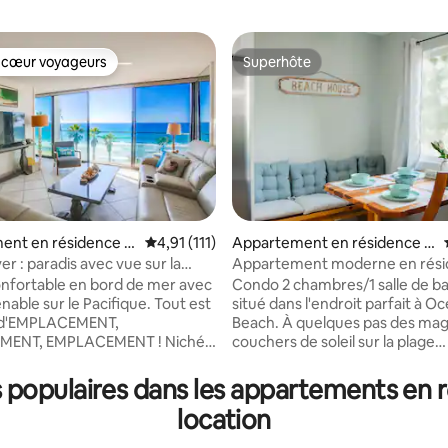
 cœur voyageurs
Superhôte
 cœur voyageurs
Superhôte
ent en résidence ⋅
Évaluation moyenne sur la base de 111 comme
4,91 (111)
Appartement en résidence ⋅
each
Ocean Beach
r : paradis avec vue sur la
Appartement moderne en rés
r la base de 124 commentaires : 4,9 sur 5
'océan Pacifique
fermée à quelques pas de la pl
nfortable en bord de mer avec
Condo 2 chambres/1 salle de b
attractions
nable sur le Pacifique. Tout est
situé dans l'endroit parfait à O
 d'EMPLACEMENT,
Beach. À quelques pas des magnifiques
MENT, EMPLACEMENT ! Niché
couchers de soleil sur la plage
e Pacific Beach, à quelques
surplombant la jetée et à deux 
de la célèbre promenade PB, à
restaurants savoureux vus sur
populaires dans les appartements en ré
de marche de la rue animée
Network. Vous êtes également à
location
e. où vous pourrez profiter de
quelques minutes en voiture de
pécialités délicieuses, pubs et
que San Diego a à offrir : Seawor