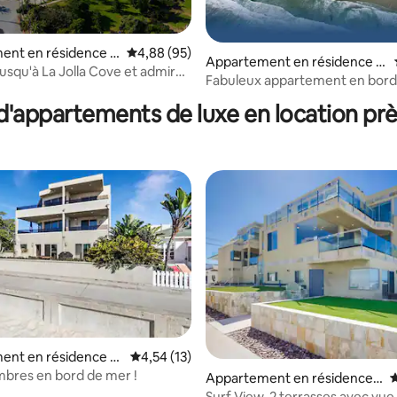
r la base de 50 commentaires : 4,76 sur 5
ent en résidence ⋅
Évaluation moyenne sur la base de 95 commen
4,88 (95)
Appartement en résidence ⋅
usqu'à La Jolla Cove et admirez
Mission Beach
Fabuleux appartement en bord
Mission Beach
'appartements de luxe en location prè
r la base de 52 commentaires : 4,87 sur 5
ent en résidence ⋅
Évaluation moyenne sur la base de 13 comme
4,54 (13)
each
mbres en bord de mer !
Appartement en résidence ⋅
É
Mission Beach
Surf View-2 terrasses avec vue