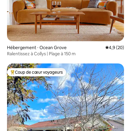
Hébergement ⋅ Ocean Grove
Évaluation m
4,9 (20)
Ralentissez à Collys | Plage à 150 m
Coup de cœur voyageurs
Coups de cœur voyageurs les plus appréciés