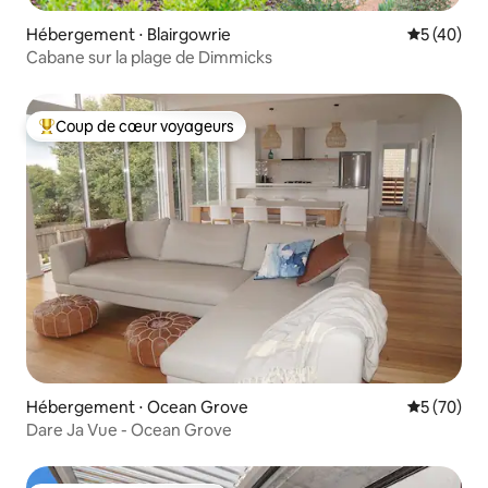
Hébergement ⋅ Blairgowrie
Évaluation
5 (40)
Cabane sur la plage de Dimmicks
Coup de cœur voyageurs
Coups de cœur voyageurs les plus appréciés
Hébergement ⋅ Ocean Grove
Évaluation
5 (70)
Dare Ja Vue - Ocean Grove