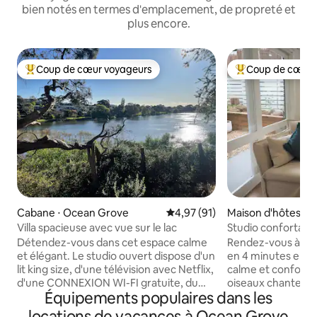
bien notés en termes d'emplacement, de propreté et
plus encore.
Coup de cœur voyageurs
Coup de cœur 
Coups de cœur voyageurs les plus appréciés
Coups de cœur vo
Cabane ⋅ Ocean Grove
Évaluation moyenne sur la base
4,97 (91)
Maison d'hôtes ⋅ 
ve
Villa spacieuse avec vue sur le lac
Studio confortabl
petit-déjeuner g
Détendez-vous dans cet espace calme
Rendez-vous à la p
et élégant. Le studio ouvert dispose d'un
en 4 minutes en vo
lit king size, d'une télévision avec Netflix,
calme et confortab
d'une CONNEXION WI-FI gratuite, du
oiseaux chanter en
Équipements populaires dans les
chauffage et de la climatisation, d'une
profiter du panier
vue imprenable sur le lac. Votre terrasse
vous est fourni. L
locations de vacances à Ocean Grove