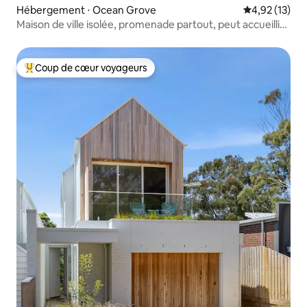
Hébergement ⋅ Ocean Grove
Évaluation mo
4,92 (13)
Maison de ville isolée, promenade partout, peut accueillir
10 personnes
Coup de cœur voyageurs
Coups de cœur voyageurs les plus appréciés