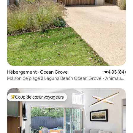
Hébergement ⋅ Ocean Grove
Évaluation mo
4,95 (84)
Maison de plage à Laguna Beach Ocean Grove - Animaux
acceptés
Coup de cœur voyageurs
Coups de cœur voyageurs les plus appréciés