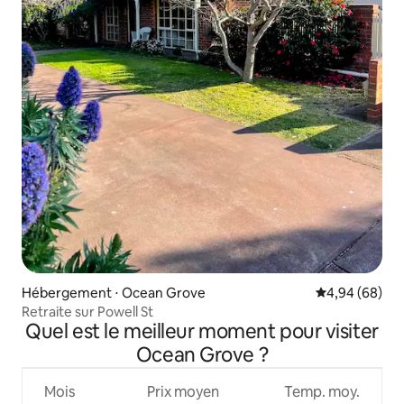
Hébergement ⋅ Ocean Grove
Évaluation mo
4,94 (68)
Retraite sur Powell St
Quel est le meilleur moment pour visiter
Ocean Grove ?
Mois
Prix moyen
Temp. moy.