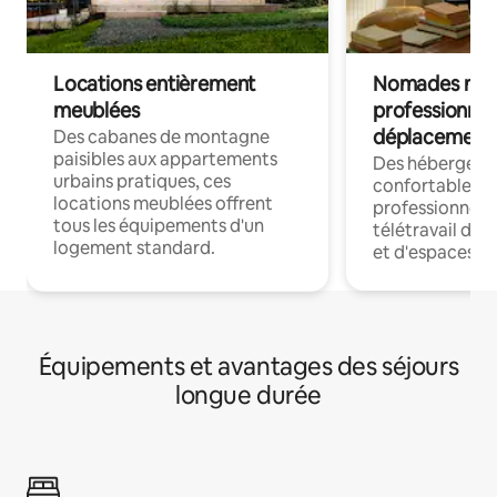
Locations entièrement
Nomades num
meublées
professionnel
déplacement
Des cabanes de montagne
paisibles aux appartements
Des hébergem
urbains pratiques, ces
confortables p
locations meublées offrent
professionnels
tous les équipements d'un
télétravail dis
logement standard.
et d'espaces de
Équipements et avantages des séjours
longue durée