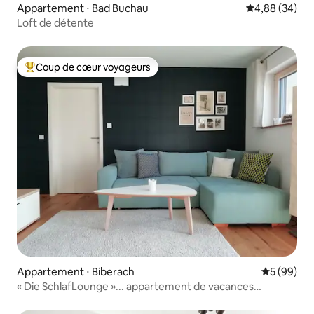
Appartement ⋅ Bad Buchau
Évaluation mo
4,88 (34)
Loft de détente
Coup de cœur voyageurs
Coups de cœur voyageurs les plus appréciés
Appartement ⋅ Biberach
Évaluation
5 (99)
« Die SchlafLounge »... appartement de vacances
chaleureux