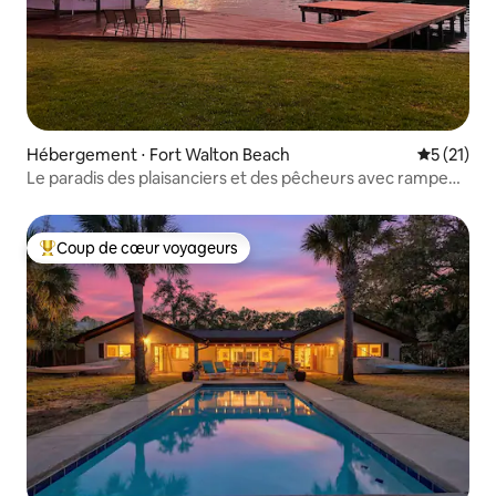
Hébergement ⋅ Fort Walton Beach
Évaluation
5 (21)
Le paradis des plaisanciers et des pêcheurs avec rampe
de mise à l'eau sur place !
Coup de cœur voyageurs
Coups de cœur voyageurs les plus appréciés