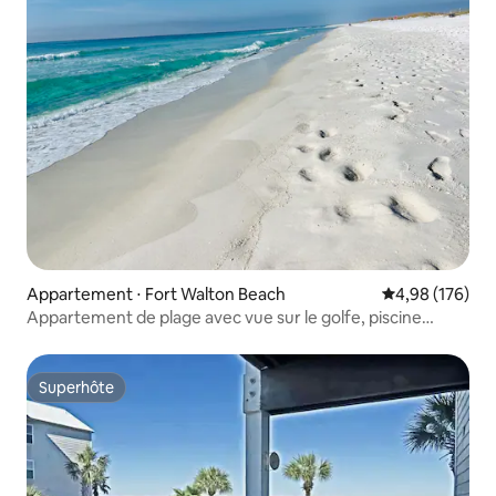
Appartement ⋅ Fort Walton Beach
Évaluation moy
4,98 (176)
Appartement de plage avec vue sur le golfe, piscine
chauffée et salle de sport !
Superhôte
Superhôte