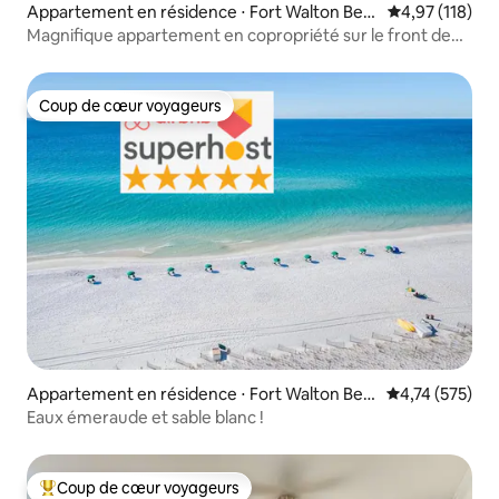
Appartement en résidence ⋅ Fort Walton Bea
Évaluation moy
4,97 (118)
ch
Magnifique appartement en copropriété sur le front de
mer avec vue imprenable !
Coup de cœur voyageurs
Coup de cœur voyageurs
Appartement en résidence ⋅ Fort Walton Bea
Évaluation moy
4,74 (575)
ch
Eaux émeraude et sable blanc !
Coup de cœur voyageurs
Coups de cœur voyageurs les plus appréciés