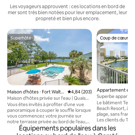
Les voyageurs approuvent : ces locations en bord de
mer sont très bien notées pour leur emplacement, leur
propreté et bien plus encore.
Superhôte
Coup de cœur vo
Superhôte
Coup de cœur vo
Appartement en r
Maison d'hôtes ⋅ Fort Walto
Évaluation moyenne sur la base 
4,84 (203)
Destin
Superbe appartem
n Beach
Maison d'hôtes privée sur l'eau | Quais
avec vue sur le lac
Le bâtiment Terrac
pour bateaux !
Vous êtes invités à profiter d’une vue
plage
Beach Resort, à 5 
panoramique à couper le souffle lorsque
plage, sans franc
vous commencez votre journée sur
Les clients du Terr
notre terrasse privée au bord de l’eau,
plage et des équi
Équipements populaires dans les
au deuxième étage. Cette charmante
complexe hôtelier
maison de plage propose 1 lit Queen Size