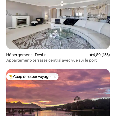
Hébergement ⋅ Destin
Évaluation moy
4,89 (155)
Appartement-terrasse central avec vue sur le port
Coup de cœur voyageurs
Coups de cœur voyageurs les plus appréciés