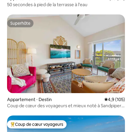
50 secondes à pied de la terrasse à l'eau
Superhôte
Superhôte
Appartement ⋅ Destin
Évaluation mo
4,9 (105)
Coup de cœur des voyageurs et mieux noté à Sandpiper
Cove !
Coup de cœur voyageurs
Coups de cœur voyageurs les plus appréciés