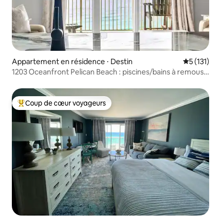
Appartement en résidence ⋅ Destin
Évaluation 
5 (131)
1203 Oceanfront Pelican Beach : piscines/bains à remous
Fab Loc
Coup de cœur voyageurs
Coups de cœur voyageurs les plus appréciés