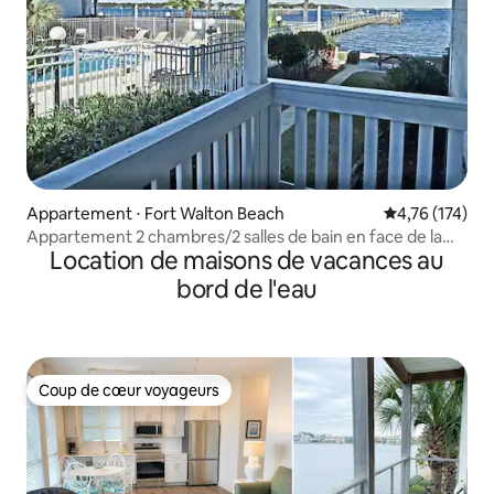
Appartement ⋅ Fort Walton Beach
Évaluation moy
4,76 (174)
Appartement 2 chambres/2 salles de bain en face de la
Location de maisons de vacances au
plage, 1er étage
bord de l'eau
Coup de cœur voyageurs
Coup de cœur voyageurs