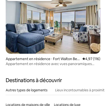
Appartement en résidence ⋅ Fort Walton Bea
Évaluation moy
4,97 (116)
ch
Appartement en résidence avec vues panoramiques
apaisantes sur le golfe
Destinations à découvrir
Autres types de logements
Lieux incontournables à proximit
Locations de maisons de ville
Locations de luxe