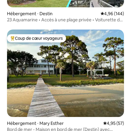
Hébergement ⋅ Destin
Évaluation moy
4,96 (144)
23 Aquamarine • Accès à une plage privée • Voiturette de
golf •
Coup de cœur voyageurs
Coups de cœur voyageurs les plus appréciés
Hébergement ⋅ Mary Esther
Évaluation mo
4,95 (57)
Bord de mer - Maison en bord de mer (Destin) avec