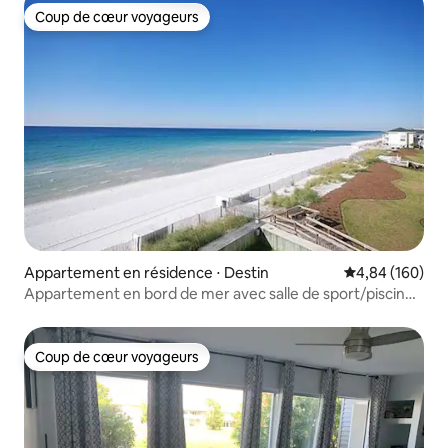
Coup de cœur voyageurs
Coup de cœur voyageurs
Appartement en résidence ⋅ Destin
Évaluation moy
4,84 (160)
Appartement en bord de mer avec salle de sport/piscine
chauffée/récemment rénové
Coup de cœur voyageurs
Coup de cœur voyageurs