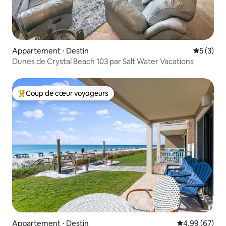
Appartement ⋅ Destin
Évaluatio
5 (3)
Dunes de Crystal Beach 103 par Salt Water Vacations
Coup de cœur voyageurs
Coups de cœur voyageurs les plus appréciés
Appartement ⋅ Destin
Évaluation mo
4,99 (67)