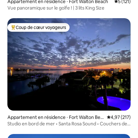
Appartement en résidence ⋅ Fort Walton Beach
Évaluation 
5 (121)
Vue panoramique sur le golfe ! | 3 lits King Size
Coup de cœur voyageurs
Coups de cœur voyageurs les plus appréciés
Appartement en résidence ⋅ Fort Walton Bea
Évaluation moy
4,97 (217)
ch
Studio en bord de mer • Santa Rosa Sound • Couchers de
soleil