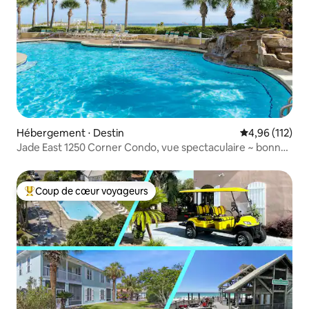
Hébergement ⋅ Destin
Évaluation moy
4,96 (112)
Jade East 1250 Corner Condo, vue spectaculaire ~ bonne
affaire
Coup de cœur voyageurs
Coups de cœur voyageurs les plus appréciés