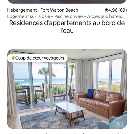
Hébergement ⋅ Fort Walton Beach
Évaluation mo
4,96 (69)
Logement sur la baie – Piscine privée – Accès aux bateaux
Résidences d'appartements au bord de
– Kayaks – Pêche !
l'eau
Coup de cœur voyageurs
Coups de cœur voyageurs les plus appréciés