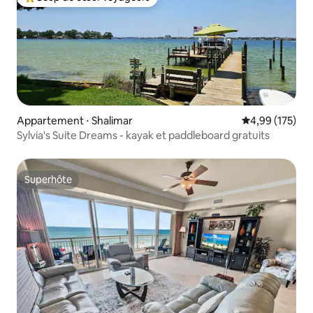
Coups de cœur voyageurs les plus appréciés
Appartement ⋅ Shalimar
Évaluation moy
4,99 (175)
Sylvia's Suite Dreams - kayak et paddleboard gratuits
Superhôte
Superhôte