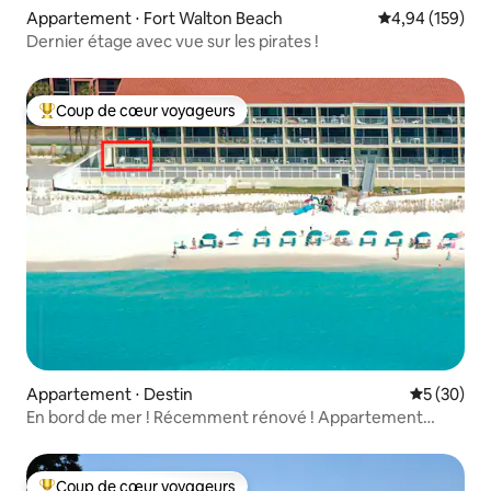
Appartement ⋅ Fort Walton Beach
Évaluation moy
4,94 (159)
Dernier étage avec vue sur les pirates !
Coup de cœur voyageurs
Coups de cœur voyageurs les plus appréciés
Appartement ⋅ Destin
Évaluation
5 (30)
En bord de mer ! Récemment rénové ! Appartement
d'angle !
Coup de cœur voyageurs