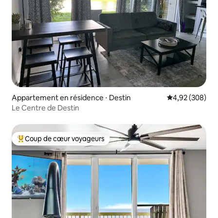
Appartement en résidence ⋅ Destin
Évaluation moy
4,92 (308)
Le Centre de Destin
Coup de cœur voyageurs
Coups de cœur voyageurs les plus appréciés