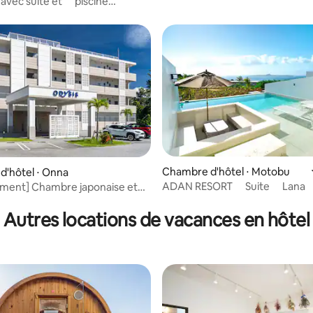
avec suite et piscine
Séjour détente dans une cham
Family Resort Hotel (1～4名 ）
spacieuse
Chambre d'hôtel ⋅ Motobu
'hôtel ⋅ Onna
ADAN RESORT Suite Lana V
ment] Chambre japonaise et
e sur la base de 4 commentaires : 5 sur 5
le. Toutes les chambres sont
d'un jacuzzi ! Séjour détente
Autres locations de vacances en hôtel
 chambre spacieuse