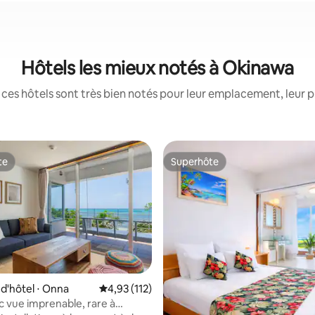
Hôtels les mieux notés à Okinawa
ces hôtels sont très bien notés pour leur emplacement, leur p
te
Superhôte
te
Superhôte
r la base de 51 commentaires : 4,82 sur 5
'hôtel ⋅ Onna
Évaluation moyenne sur la base de 112 comme
4,93 (112)
c vue imprenable, rare à