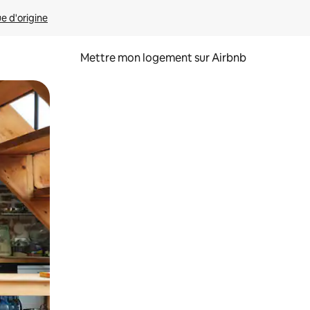
ue d'origine
Mettre mon logement sur Airbnb
sant glisser.