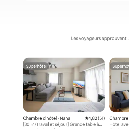
Les voyageurs approuvent : 
Superhôte
Superhô
Superhôte
Superhô
Chambre d'hôtel ⋅ Naha
Évaluation moyenne su
4,82 (51)
Chambre d
[30 ㎡/Travail et séjour] Grande table à
Hôtel ave