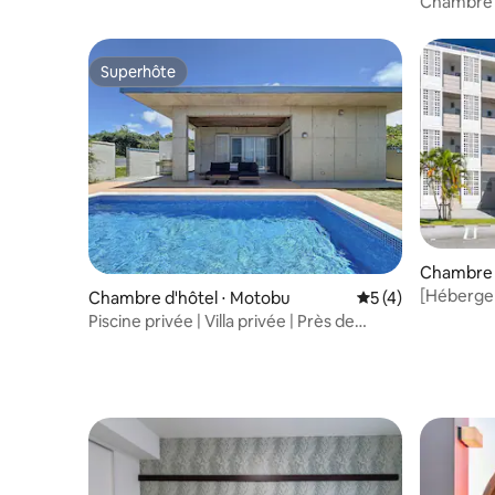
Chambre 
Okinawa 
Superhôte
Superhôte
Chambre d
[Héberge
Chambre d'hôtel ⋅ Motobu
Évaluation moyenn
5 (4)
occidenta
Piscine privée | Villa privée | Près de
équipées 
Churaumi | Barbecue et vue sur l'océan |
dans une
Excursion en famille | Anniversaire |
Accueil des enfants