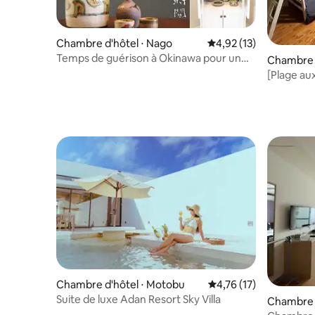
Chambre d'hôtel ⋅ Nago
Évaluation moyenne su
4,92 (13)
Temps de guérison à Okinawa pour un★
Chambre d
maximum de 8 personnes [Ahman Inn
[Plage au
Island Yagaji] Venez vous reposer
résidenti
décontra
Chambre d'hôtel ⋅ Motobu
Évaluation moyenne su
4,76 (17)
Suite de luxe Adan Resort Sky Villa
Chambre d