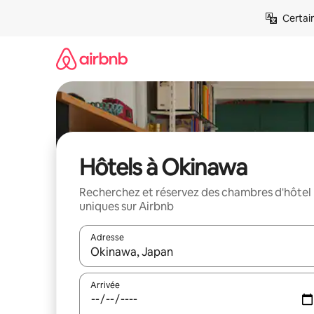
Aller
Certai
directement
au
contenu
Hôtels à Okinawa
Recherchez et réservez des chambres d'hôtel
uniques sur Airbnb
Adresse
Lorsque les résultats s'affichent, utilisez les flèc
Arrivée