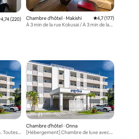
Chambre d'hôtel ⋅ Makishi
Évaluation moyenne su
4,7 (177)
valuation moyenne sur la base de 220 commentaires : 4,74 sur 5
4,74 (220)
À 3 min de la rue Kokusai / À 3 min de la
mmentaires : 5 sur 5
gare de Makishi
Chambre d'hôtel ⋅ Onna
. Toutes
[Hébergement] Chambre de luxe avec
taires : 4,88 sur 5
 jacuzzi !
vue sur la mer. Toutes les chambres sont