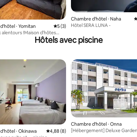
r la base de 13 commentaires : 4,92 sur 5
Chambre d'hôtel ⋅ Naha
É
Hôtel SERA LUNA -
'hôtel ⋅ Yomitan
Évaluation moyenne sur la base de 3 co
5 (3)
x alentours !Maison d'hôtes
Hôtels avec piscine
elle américaine
ctée/Jusqu'à 4 personnes
r la base de 17 commentaires : 4,76 sur 5
Chambre d'hôtel ⋅ Onna
[Hébergement] Deluxe Garden
'hôtel ⋅ Okinawa
Évaluation moyenne sur la base de 8 commen
4,88 (8)
les chambres sont équipées d'un