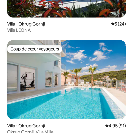
Villa ⋅ Okrug Gornji
Évaluation
5 (24)
Villa LEONA
Coup de cœur voyageurs
Coup de cœur voyageurs
Villa ⋅ Okrug Gornji
Évaluation mo
4,95 (91)
Okrug Gornji, Villa Milla.