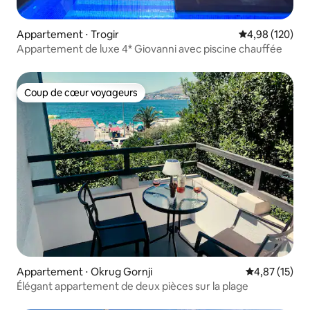
Appartement ⋅ Trogir
Évaluation moy
4,98 (120)
Appartement de luxe 4* Giovanni avec piscine chauffée
Coup de cœur voyageurs
Coup de cœur voyageurs
Appartement ⋅ Okrug Gornji
Évaluation mo
4,87 (15)
Élégant appartement de deux pièces sur la plage