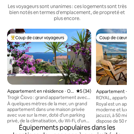
Les voyageurs sont unanimes : ces logements sont très
bien notés en termes d'emplacement, de propreté et
plus encore.
Coup de cœur voyageurs
Coup de cœur vo
Coups de cœur voyageurs les plus appréciés
Coup de cœur vo
Appartement en résidence ⋅ Ok
Évaluation moyenne sur la b
5 (34)
Appartement ⋅ Ok
rug Gornji
Trogir Čiovo : grand appartement avec
ROYAL, apparteme
vue sur la mer, près de la mer
la mer et jacuzzi
À quelques mètres de la mer, un grand
Royal est un appa
appartement dans une maison privée
moderne et luxue
avec vue sur la mer, doté d’un parking
jacuzzi, à 50 mètres
privé, de la climatisation, du Wi-Fi, d’une
dispose de 50 mèt
Équipements populaires dans les
terrasse avec vue sur la mer, d’un
terrasse de 30 mèt
barbecue, d’une cuisine équipée et de
comprend 2 chamb