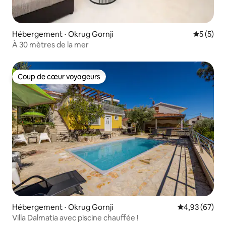
Hébergement ⋅ Okrug Gornji
Évaluatio
5 (5)
À 30 mètres de la mer
Coup de cœur voyageurs
Coup de cœur voyageurs
Hébergement ⋅ Okrug Gornji
Évaluation mo
4,93 (67)
Villa Dalmatia avec piscine chauffée !