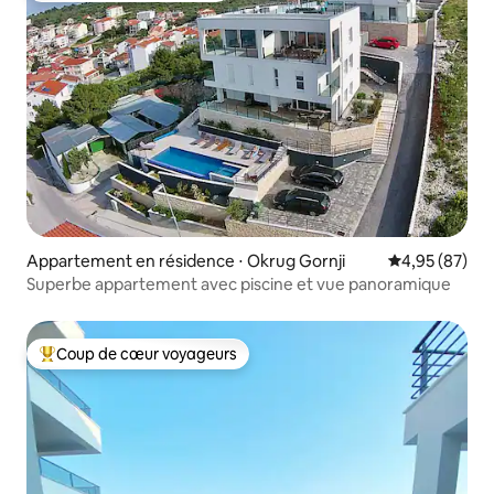
Appartement en résidence ⋅ Okrug Gornji
Évaluation mo
4,95 (87)
Superbe appartement avec piscine et vue panoramique
Coup de cœur voyageurs
Coups de cœur voyageurs les plus appréciés