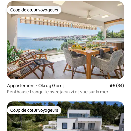
Coup de cœur voyageurs
Coup de cœur voyageurs
Appartement ⋅ Okrug Gornji
Évaluation
5 (34)
Penthause tranquille avec jacuzzi et vue sur la mer
Coup de cœur voyageurs
Coup de cœur voyageurs