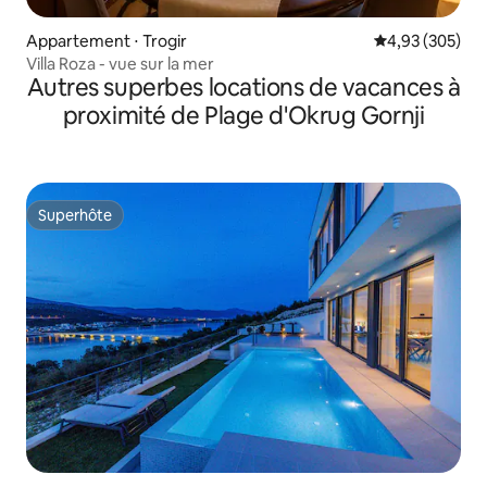
Appartement ⋅ Trogir
Évaluation moy
4,93 (305)
Villa Roza - vue sur la mer
Autres superbes locations de vacances à
proximité de Plage d'Okrug Gornji
Superhôte
Superhôte