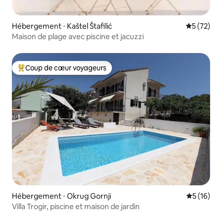
Hébergement ⋅ Kaštel Štafilić
Évaluation
5 (72)
Maison de plage avec piscine et jacuzzi
Coup de cœur voyageurs
Coups de cœur voyageurs les plus appréciés
Hébergement ⋅ Okrug Gornji
Évaluation
5 (16)
Villa Trogir, piscine et maison de jardin