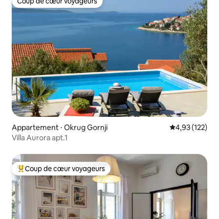
Coup de cœur voyageurs
Coup de cœur voyageurs
Appartement ⋅ Okrug Gornji
Évaluation moy
4,93 (122)
Villa Aurora apt.1
Coup de cœur voyageurs
Coups de cœur voyageurs les plus appréciés