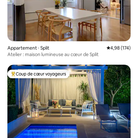
Appartement ⋅ Split
Évaluation moy
4,98 (174)
Atelier : maison lumineuse au cœur de Split
Coup de cœur voyageurs
Coups de cœur voyageurs les plus appréciés