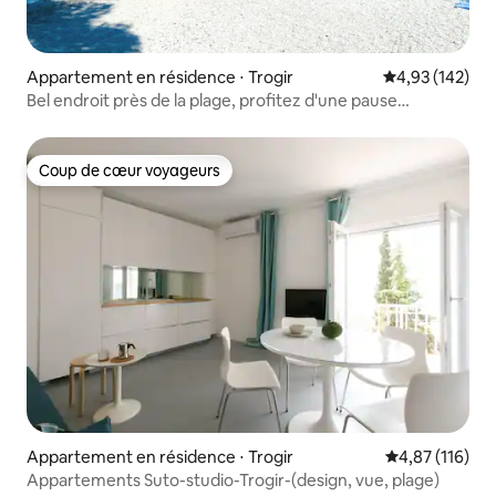
Appartement en résidence ⋅ Trogir
Évaluation moy
4,93 (142)
Bel endroit près de la plage, profitez d'une pause
splendide
Coup de cœur voyageurs
Coup de cœur voyageurs
Appartement en résidence ⋅ Trogir
Évaluation moy
4,87 (116)
Appartements Suto-studio-Trogir-(design, vue, plage)