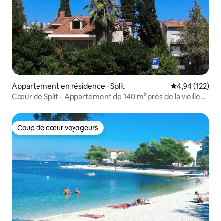
Appartement en résidence ⋅ Split
Évaluation moy
4,94 (122)
Cœur de Split - Appartement de 140 m² près de la vieille
ville et de la plage
Coup de cœur voyageurs
Coup de cœur voyageurs