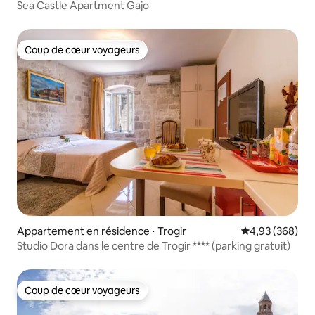
Sea Castle Apartment Gajo
Coup de cœur voyageurs
Coup de cœur voyageurs
Appartement en résidence ⋅ Trogir
Évaluation moy
4,93 (368)
Studio Dora dans le centre de Trogir **** (parking gratuit)
Coup de cœur voyageurs
Coup de cœur voyageurs