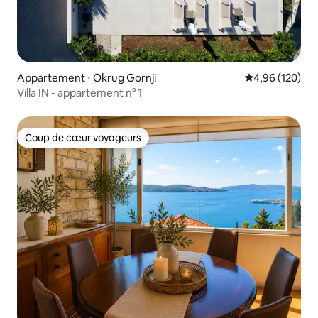
Appartement ⋅ Okrug Gornji
Évaluation moy
4,96 (120)
Villa IN - appartement n° 1
Coup de cœur voyageurs
Coup de cœur voyageurs