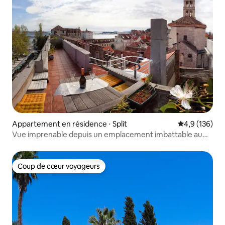
Appartement en résidence ⋅ Split
Évaluation mo
4,9 (136)
Vue imprenable depuis un emplacement imbattable au
Palais
Coup de cœur voyageurs
Coup de cœur voyageurs