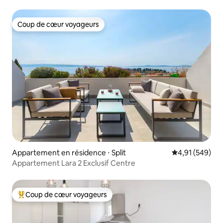
Coup de cœur voyageurs
Coup de cœur voyageurs
Appartement en résidence ⋅ Split
Évaluation moy
4,91 (549)
Appartement Lara 2 Exclusif Centre
Coup de cœur voyageurs
Coups de cœur voyageurs les plus appréciés