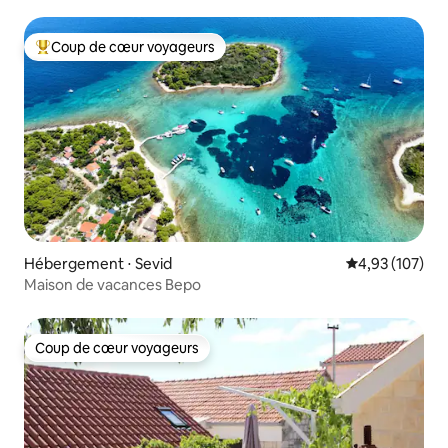
Coup de cœur voyageurs
Coups de cœur voyageurs les plus appréciés
Hébergement ⋅ Sevid
Évaluation moy
4,93 (107)
Maison de vacances Bepo
Coup de cœur voyageurs
Coup de cœur voyageurs