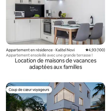
Appartement en résidence ⋅ Kaštel Novi
Évaluation moy
4,93 (100)
Appartement ensoleillé avec une grande terrasse !
Location de maisons de vacances
adaptées aux familles
Coup de cœur voyageurs
Coup de cœur voyageurs