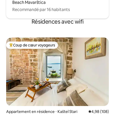
Beach Mavarštica
Recommandé par 16 habitants
Résidences avec wifi
Coup de cœur voyageurs
Coups de cœur voyageurs les plus appréciés
Appartement en résidence ⋅ Kaštel Stari
Évaluation moy
4,98 (108)