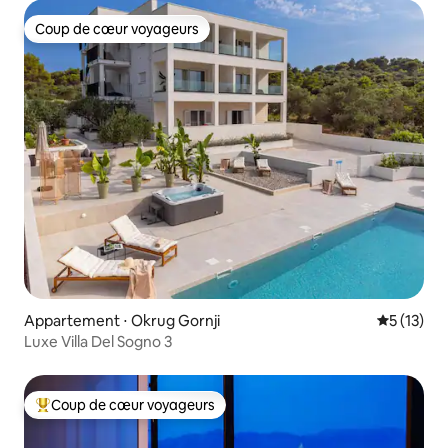
Coup de cœur voyageurs
Coup de cœur voyageurs
Appartement ⋅ Okrug Gornji
Évaluation
5 (13)
Luxe Villa Del Sogno 3
Coup de cœur voyageurs
Coups de cœur voyageurs les plus appréciés