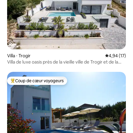
Villa ⋅ Trogir
Évaluation mo
4,94 (17)
Villa de luxe oasis près de la vieille ville de Trogir et de la
plage
Coup de cœur voyageurs
Coups de cœur voyageurs les plus appréciés