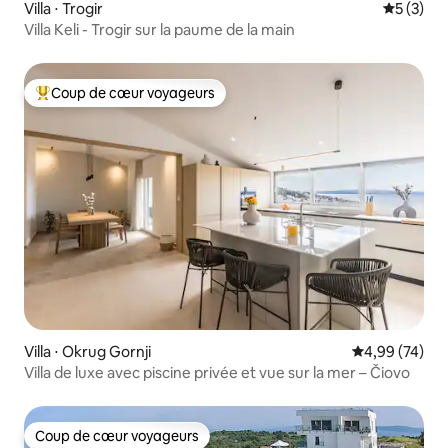
Villa ⋅ Trogir
Évaluatio
5 (3)
Villa Keli - Trogir sur la paume de la main
Coup de cœur voyageurs
Coups de cœur voyageurs les plus appréciés
Villa ⋅ Okrug Gornji
Évaluation mo
4,99 (74)
Villa de luxe avec piscine privée et vue sur la mer – Čiovo
Coup de cœur voyageurs
Coup de cœur voyageurs