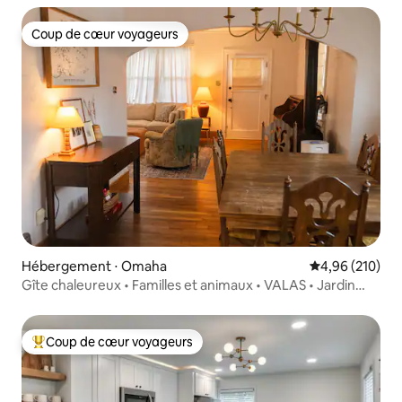
Coup de cœur voyageurs
Coup de cœur voyageurs
Hébergement ⋅ Omaha
Évaluation moy
4,96 (210)
Gîte chaleureux • Familles et animaux • VALAS • Jardin
clôturé
Coup de cœur voyageurs
Coups de cœur voyageurs les plus appréciés