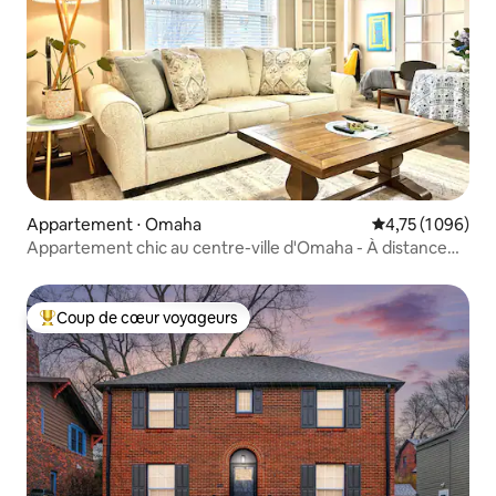
Appartement ⋅ Omaha
Évaluation moyen
4,75 (1 096)
Appartement chic au centre-ville d'Omaha - À distance
de marche de Blackstone !
Coup de cœur voyageurs
Coups de cœur voyageurs les plus appréciés