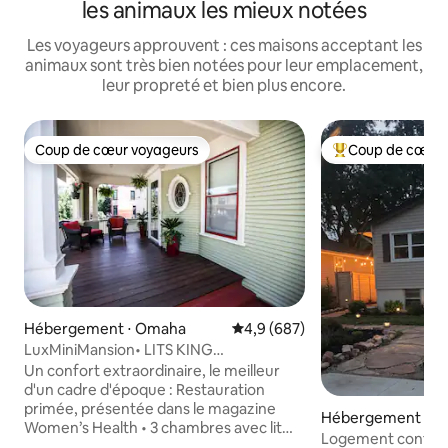
les animaux les mieux notées
Les voyageurs approuvent : ces maisons acceptant les
animaux sont très bien notées pour leur emplacement,
leur propreté et bien plus encore.
Coup de cœur voyageurs
Coup de cœur 
Coup de cœur voyageurs
Coups de cœur vo
Hébergement ⋅ Omaha
Évaluation moyenne sur la base
4,9 (687)
LuxMiniMansion• LITS KING
SIZE + jacuzzi + sauna + foyer
Un confort extraordinaire, le meilleur
extérieur + cour
d'un cadre d'époque : Restauration
primée, présentée dans le magazine
Hébergement ⋅ Pap
Women’s Health • 3 chambres avec lit
Logement conforta
King Size + linge de maison de luxe