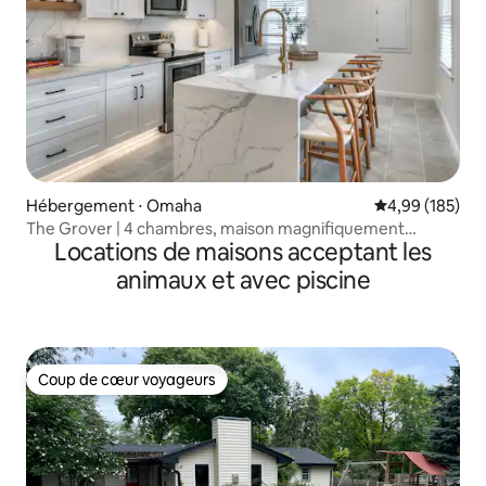
Hébergement ⋅ Omaha
Évaluation moy
4,99 (185)
The Grover | 4 chambres, maison magnifiquement
Locations de maisons acceptant les
rénovée
animaux et avec piscine
Coup de cœur voyageurs
Coup de cœur voyageurs