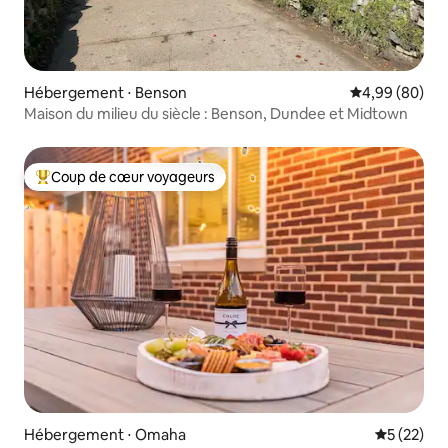
Hébergement ⋅ Benson
Évaluation mo
4,99 (80)
Maison du milieu du siècle : Benson, Dundee et Midtown
Coup de cœur voyageurs
Coups de cœur voyageurs les plus appréciés
Hébergement ⋅ Omaha
Évaluation
5 (22)