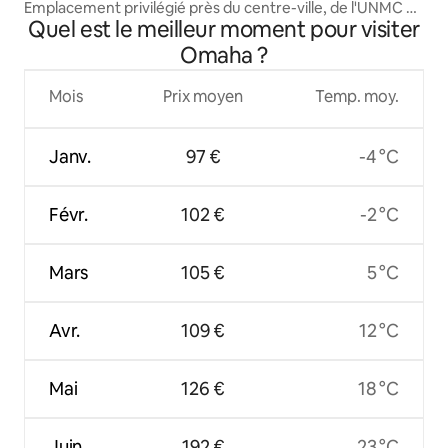
Emplacement privilégié près du centre-ville, de l'UNMC et
Quel est le meilleur moment pour visiter
de Creighton
Omaha ?
Mois
Prix moyen
Temp. moy.
Janv.
97 €
-4 °C
Févr.
102 €
-2 °C
Mars
105 €
5 °C
Avr.
109 €
12 °C
Mai
126 €
18 °C
Juin
192 €
23 °C