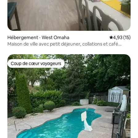
Hébergement ⋅ West Omaha
Évaluation mo
4,93 (15)
Maison de ville avec petit déjeuner, collations et café
GRATUITS
Coup de cœur voyageurs
Coup de cœur voyageurs