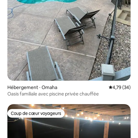
Hébergement ⋅ Omaha
Évaluation mo
4,79 (34)
Oasis familiale avec piscine privée chauffée
Coup de cœur voyageurs
Coup de cœur voyageurs