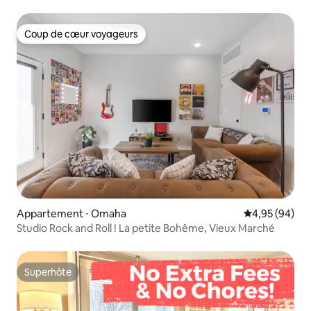
Coup de cœur voyageurs
Coup de cœur voyageurs
Appartement ⋅ Omaha
Évaluation mo
4,95 (94)
Studio Rock and Roll ! La petite Bohême, Vieux Marché
Superhôte
Superhôte