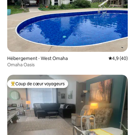
Hébergement ⋅ West Omaha
Évaluation m
4,9 (40)
Omaha Oasis
Coup de cœur voyageurs
Coups de cœur voyageurs les plus appréciés