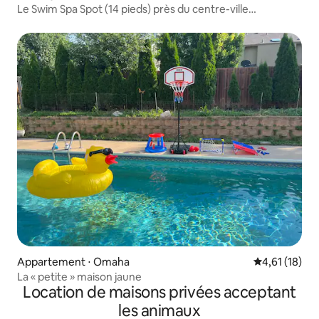
Le Swim Spa Spot (14 pieds) près du centre-ville
d'Omaha/du zoo !
Appartement ⋅ Omaha
Évaluation mo
4,61 (18)
La « petite » maison jaune
Location de maisons privées acceptant
les animaux