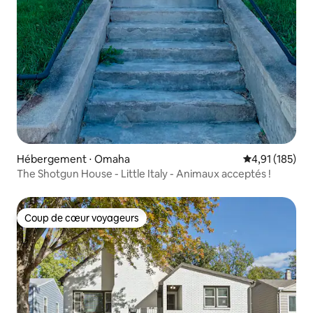
Hébergement ⋅ Omaha
Évaluation moy
4,91 (185)
The Shotgun House - Little Italy - Animaux acceptés !
Coup de cœur voyageurs
Coup de cœur voyageurs