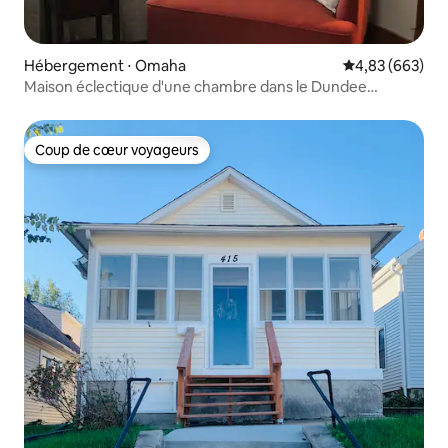
Hébergement ⋅ Omaha
Évaluation moy
4,83 (663)
Maison éclectique d'une chambre dans le Dundee
classique
Coup de cœur voyageurs
Coup de cœur voyageurs