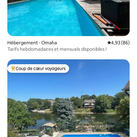
Hébergement ⋅ Omaha
Évaluation mo
4,93 (86)
Tarifs hebdomadaires et mensuels disponibles !
Coup de cœur voyageurs
Coups de cœur voyageurs les plus appréciés