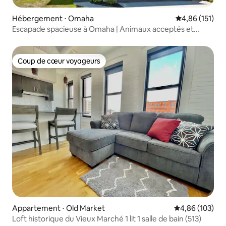
Hébergement ⋅ Omaha
Évaluation moy
4,86 (151)
​Escapade spacieuse à Omaha | Animaux acceptés et
central
Coup de cœur voyageurs
Coup de cœur voyageurs
Appartement ⋅ Old Market
Évaluation moy
4,86 (103)
Loft historique du Vieux Marché 1 lit 1 salle de bain (513)