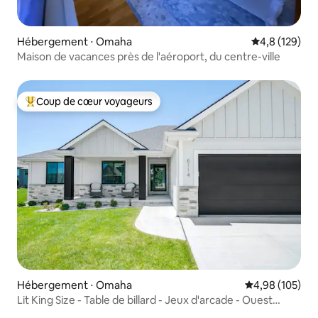
Hébergement ⋅ Omaha
Évaluation mo
4,8 (129)
Maison de vacances près de l'aéroport, du centre-ville
Coup de cœur voyageurs
Coups de cœur voyageurs les plus appréciés
Hébergement ⋅ Omaha
Évaluation moy
4,98 (105)
Lit King Size - Table de billard - Jeux d'arcade - Ouest
d'Omaha