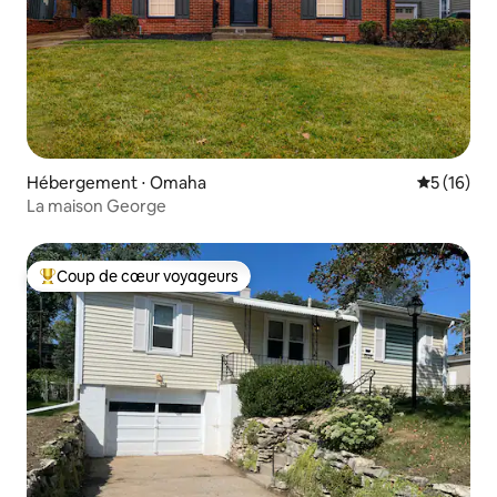
Hébergement ⋅ Omaha
Évaluation
5 (16)
La maison George
Coup de cœur voyageurs
Coups de cœur voyageurs les plus appréciés