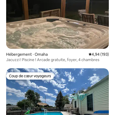
Hébergement ⋅ Omaha
Évaluation moy
4,94 (193)
Jacuzzi ! Piscine ! Arcade gratuite, foyer, 4 chambres
Coup de cœur voyageurs
Coup de cœur voyageurs