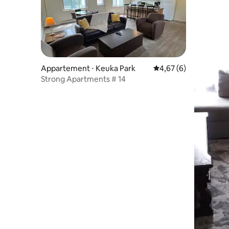
Appartement ⋅ Keuka Park
Évaluation moyenne s
4,67 (6)
Strong Apartments # 14