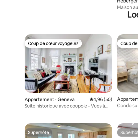
Hébergem
a
Maison au
Lo
Coup de cœur voyageurs
Coup de
Coup de cœur voyageurs
Coup de
Appartem
Appartement ⋅ Geneva
Évaluation moyenne sur
4,96 (50)
Condo sur
Suite historique avec coupole • Vues à
360° • Ville/lac accessibles à pied
Superhôte
Superhô
Superhôte
Superhô