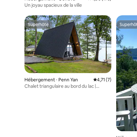
vignobles,
Un joyau spacieux de la ville
Superhôte
Superhô
Superhôte
Superhô
Hébergement ⋅ Penn Yan
Évaluation moyenne s
4,71 (7)
Chalet triangulaire au bord du lac |
Jacuzzi, quai et vue | Seneca