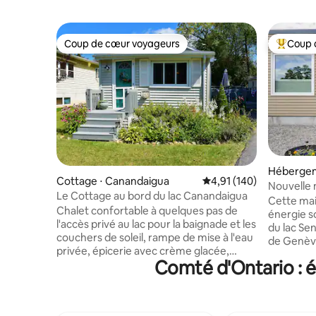
Coup de cœur voyageurs
Coup 
Coup de cœur voyageurs
Coups de
Hébergem
Cottage ⋅ Canandaigua
Évaluation moyenne sur
4,91 (140)
Nouvelle 
Le Cottage au bord du lac Canandaigua
lac et du 
Cette mai
Chalet confortable à quelques pas de
énergie so
l'accès privé au lac pour la baignade et les
du lac Sen
couchers de soleil, rampe de mise à l'eau
de Genève. Profitez des vignoble
privée, épicerie avec crème glacée,
brasseries
Comté d'Ontario : é
terrains de jeux et courts de basket. À
journée, 
5 min en voiture du CMAC, à 10 min du
grands re
centre-ville de Canandaigua et de
centre-ville d
Wegmans et à quelques minutes en
sortir du 