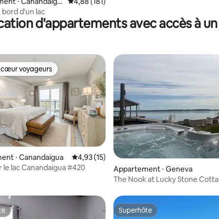
ent ⋅ Canandaigu
Évaluation moyenne sur la base de 181 comme
4,88 (181)
 bord d'un lac
cation d'appartements avec accès à un 
 cœur voyageurs
 cœur voyageurs
ent ⋅ Canandaigua
Évaluation moyenne sur la base de 15 comme
4,93 (15)
 la base de 50 commentaires : 4,96 sur 5
 le lac Canandaigua #420
Appartement ⋅ Geneva
The Nook at Lucky Stone Cott
te
Superhôte
te
Superhôte