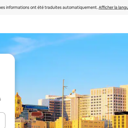
nes informations ont été traduites automatiquement. 
Afficher la lang
s
hes vers le haut et vers le bas pour les parcourir ou en appuyant et en fai