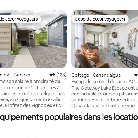
de cœur voyageurs
Coup de cœur voyageurs
 cœur voyageurs les plus appréciés
Coup de cœur voyageurs
ent ⋅ Geneva
Évaluation moyenne sur la base de 128 co
5 (128)
Cottage ⋅ Canandaigua
É
 la base de 140 commentaires : 4,91 sur 5
maison solaire à proximité du
Escapade au bord du lac >JAC
centre-ville
quelques pas du lac >près du
son unique de 2 chambres à
The Getaway Lake Escape est u
laire est située à quelques pas
confortable le long du pittores
eca, ainsi que du centre-ville
sentier des vins et brasseries du
s et des
Canandaigua, offrant une vue
 de la région pendant la
saisonnière sur le lac et des jard
quipements populaires dans les locatio
puis marchez jusqu'à tous les
matures. Entièrement équipé avec tout
staurants et la vie nocturne du
le nécessaire, il n'est qu'à quel
e Genève. Vous pouvez
minutes en voiture des vignobl
lotissement par le tunnel du lac,
restaurants, des magasins et d