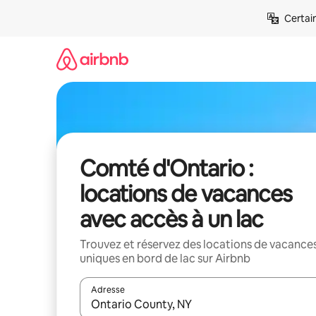
Aller
Certai
directement
au
contenu
Comté d'Ontario :
locations de vacances
avec accès à un lac
Trouvez et réservez des locations de vacance
uniques en bord de lac sur Airbnb
Adresse
Lorsque les résultats s'affichent, utilisez les flèc