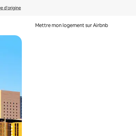
ue d'origine
Mettre mon logement sur Airbnb
sant glisser.