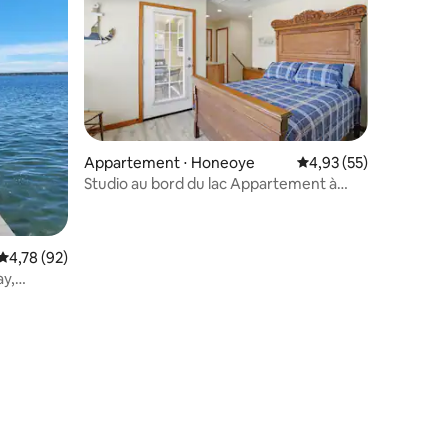
Appartement ⋅ Honeoye
Évaluation moyenne su
4,93 (55)
Studio au bord du lac Appartement à
quelques pas du lac et du parc
Évaluation moyenne sur la base de 92 commentaires : 4,78 sur 5
4,78 (92)
ay,