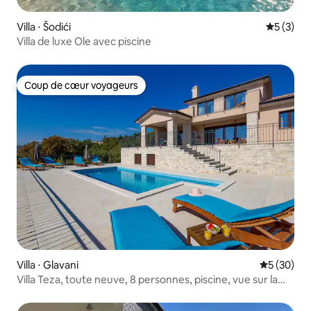
Villa ⋅ Šodići
Évaluatio
5 (3)
Villa de luxe Ole avec piscine
Coup de cœur voyageurs
Coup de cœur voyageurs
Villa ⋅ Glavani
Évaluation
5 (30)
Villa Teza, toute neuve, 8 personnes, piscine, vue sur la
mer