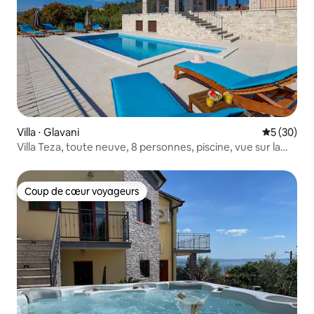
Villa ⋅ Glavani
Évaluation
5 (30)
Villa Teza, toute neuve, 8 personnes, piscine, vue sur la
mer
Coup de cœur voyageurs
Coup de cœur voyageurs