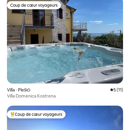
Coup de cœur voyageurs
Coup de cœur voyageurs
Villa ⋅ Plešići
Évaluatio
5 (11)
Villa Domenica Kostrena
Coup de cœur voyageurs
Coups de cœur voyageurs les plus appréciés