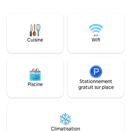
cuisine entièrement équipée, d'une salle
les étoiles scintil
à manger et d'un salon spacieux. Elle
dans le confort de vot
dispose d'une terrasse couverte avec
découvrir la beauté
une cheminée et un coin repas extérieur
Tangerine, et crée
avec une vue incroyable.
inoubliables avec 
Cuisine
Wifi
Stationnement
Piscine
gratuit sur place
Climatisation