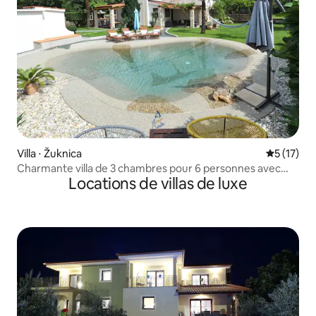
Villa ⋅ Žuknica
Évaluation
5 (17)
Charmante villa de 3 chambres pour 6 personnes avec
Locations de villas de luxe
piscine près de la plage