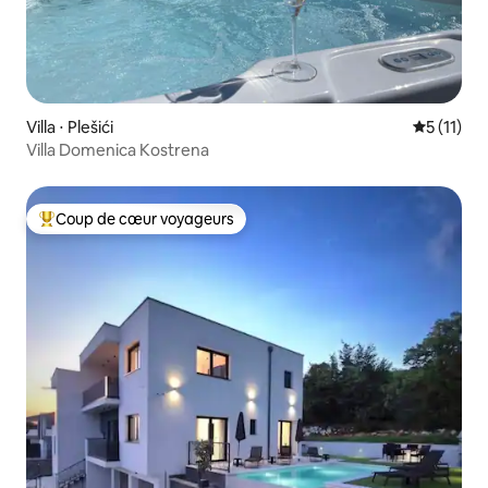
Villa ⋅ Plešići
Évaluatio
5 (11)
Villa Domenica Kostrena
Coup de cœur voyageurs
Coups de cœur voyageurs les plus appréciés