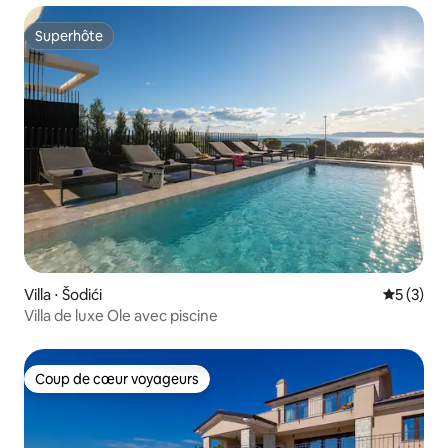
Superhôte
Superhôte
Villa ⋅ Šodići
Évaluatio
5 (3)
Villa de luxe Ole avec piscine
Coup de cœur voyageurs
Coup de cœur voyageurs