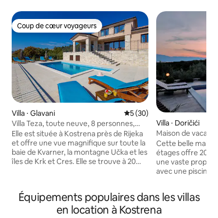
Coup de cœur voyageurs
Coup de cœur voyageurs
Villa ⋅ Glavani
Évaluation moyenne sur la b
5 (30)
Villa ⋅ Doričići
Villa Teza, toute neuve, 8 personnes,
piscine, vue sur la mer
Maison de vacance
Elle est située à Kostrena près de Rijeka
Tangerine
et offre une vue magnifique sur toute la
Cette belle maiso
baie de Kvarner, la montagne Učka et les
étages offre 200 m
îles de Krk et Cres. Elle se trouve à 20
une vaste propriét
minutes de l'aéroport de Rijeka. La Villa
avec une piscine, 
Teza offre des vacances idéales pour la
jardin d'oliviers. Durant la journée,
famille et les amis et peut accueillir
détendez-vous da
Équipements populaires dans les villas
jusqu'à 8 personnes. Cette villa moderne
paisible, profitez 
dispose d'une piscine privée, de 4
en location à Kostrena
avec vue mer ou 
chambres, de 3 salles de bains, d'une
allumer le barbecu