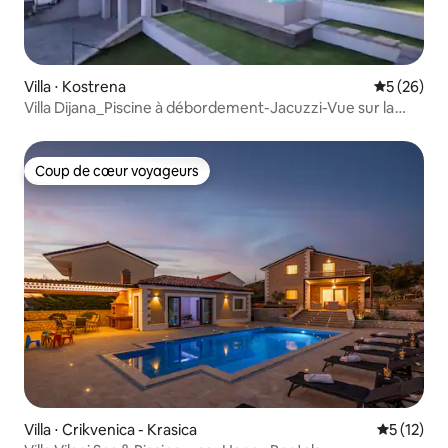
Villa ⋅ Kostrena
Évaluation
5 (26)
Villa Dijana_Piscine à débordement-Jacuzzi-Vue sur la
mer
Coup de cœur voyageurs
Coup de cœur voyageurs
Villa ⋅ Crikvenica - Krasica
Évaluation
5 (12)