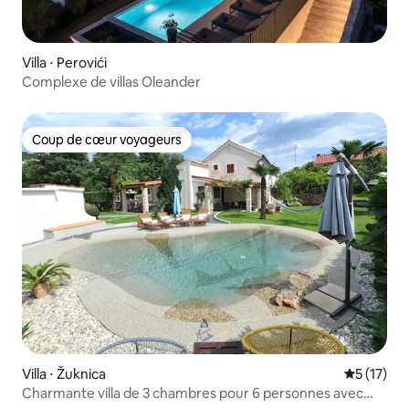
Villa ⋅ Perovići
Complexe de villas Oleander
Coup de cœur voyageurs
Coup de cœur voyageurs
Villa ⋅ Žuknica
Évaluation
5 (17)
Charmante villa de 3 chambres pour 6 personnes avec