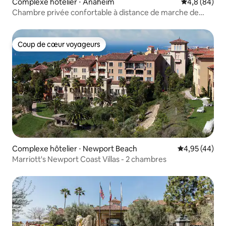
Complexe hôtelier ⋅ Anaheim
Évaluation m
4,8 (84)
Chambre privée confortable à distance de marche de
Disneyland
Coup de cœur voyageurs
Coup de cœur voyageurs
Complexe hôtelier ⋅ Newport Beach
Évaluation mo
4,95 (44)
Marriott's Newport Coast Villas - 2 chambres