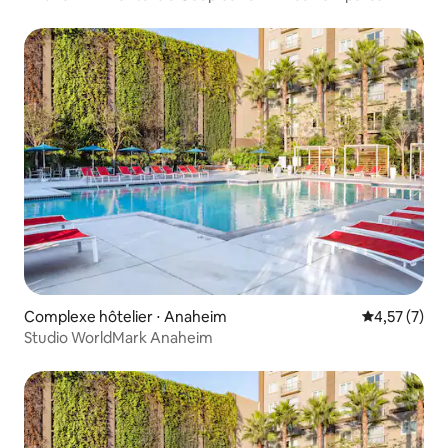
Complexe hôtelier ⋅ Anaheim
Évaluation m
4,57 (7)
Studio WorldMark Anaheim