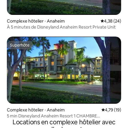
Complexe hôtelier ⋅ Anaheim
Évaluation mo
4,38 (24)
À 5 minutes de Disneyland Anaheim Resort Private Unit
Superhôte
Superhôte
Complexe hôtelier ⋅ Anaheim
Évaluation mo
4,79 (19)
5 min Disneyland Anaheim Resort 1 CHAMBRE
Locations en complexe hôtelier avec
4 personnes