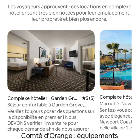
Les voyageurs approuvent : ces locations en complexe
hôtelier sont très bien notées pour leur emplacement,
leur propreté et bien plus encore.
Complexe hôtelier
Complexe hôtelier ⋅ Garden Grov
Évaluation moyenne sur la 
5 (5)
ch
Marriott's Newport
e
Séjour confortable à Garden Grove,
8 voyageurs
Sentez-vous comm
Anaheim, 1 chambre
Veuillez toujours poser des questions sur
avec élégance, pe
la disponibilité en premier ! Nous
Newport Coast Vill
DEVONS vérifier l'inventaire pour
belle villa de 2 ch
chaque demande afin de nous assurer
bain est équipée d
Comté d'Orange : équipements
que des logements sont disponibles.