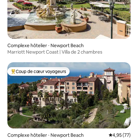
Complexe hôtelier ⋅ Newport Beach
Marriott Newport Coast | Villa de 2 chambres
Coup de cœur voyageurs
Coups de cœur voyageurs les plus appréciés
Complexe hôtelier ⋅ Newport Beach
Évaluation mo
4,95 (77)