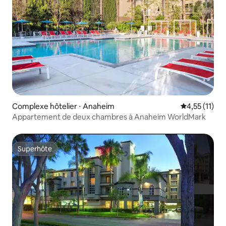
Complexe hôtelier ⋅ Anaheim
Évaluation m
4,55 (11)
Appartement de deux chambres à Anaheim WorldMark
Superhôte
Superhôte