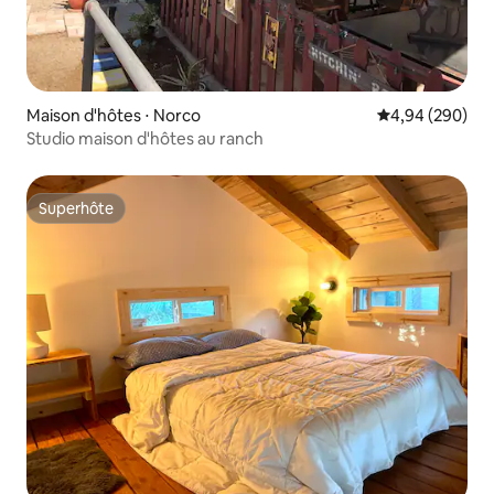
Maison d'hôtes ⋅ Norco
Évaluation moy
4,94 (290)
Studio maison d'hôtes au ranch
Superhôte
Superhôte