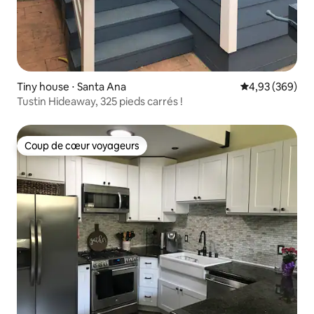
Tiny house ⋅ Santa Ana
Évaluation moy
4,93 (369)
Tustin Hideaway, 325 pieds carrés !
Coup de cœur voyageurs
Coup de cœur voyageurs