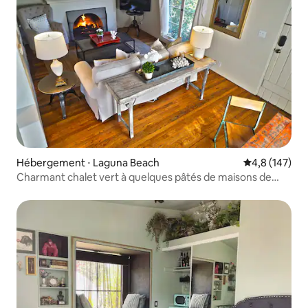
Hébergement ⋅ Laguna Beach
Évaluation mo
4,8 (147)
Charmant chalet vert à quelques pâtés de maisons de
Beach & Village