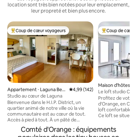
location sont très bien notées pour leur emplacement,
leur propreté et bien plus encore.
Coup de cœur voyageurs
Coup de cœur 
Coups de cœur voyageurs les plus appréciés
Coups de cœur vo
Maison d'hôtes ⋅ 
Appartement ⋅ Laguna Bea
Évaluation moyenne sur la base 
4,99 (142)
Le loft studio Cor
ch
Studio au cœur de Laguna
Profitez de votre 
Bienvenue dans le H.I.P. District, un
d'Orange, en Calif
quartier animé de notre ville où la vie
loft confortable 
communautaire est au cœur de tout.
Ce loft se situe e
Accès à pied à tout. À un pâté de
d'Anaheim. À que
maisons de la meilleure plage de surf de
parcs d'attraction
Comté d'Orange : équipements
Laguna, et dans un rayon de 2 pâtés de
nombreuses attrac