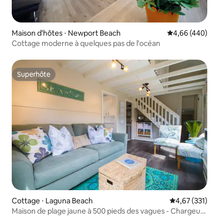
Maison d'hôtes ⋅ Newport Beach
Évaluation moy
4,66 (440)
Cottage moderne à quelques pas de l'océan
Superhôte
Superhôte
Cottage ⋅ Laguna Beach
Évaluation moy
4,67 (331)
Maison de plage jaune à 500 pieds des vagues - Chargeur