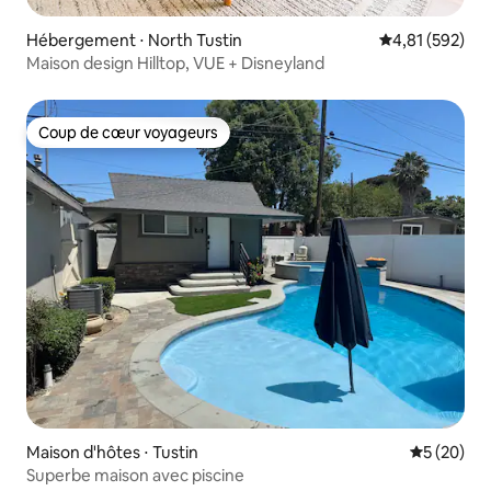
Hébergement ⋅ North Tustin
Évaluation moy
4,81 (592)
Maison design Hilltop, VUE + Disneyland
Coup de cœur voyageurs
Coup de cœur voyageurs
Maison d'hôtes ⋅ Tustin
Évaluation
5 (20)
Superbe maison avec piscine