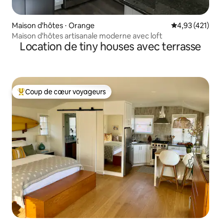
Maison d'hôtes ⋅ Orange
Évaluation moy
4,93 (421)
Maison d'hôtes artisanale moderne avec loft
Location de tiny houses avec terrasse
Coup de cœur voyageurs
Coups de cœur voyageurs les plus appréciés