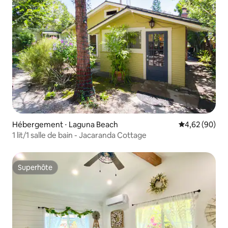
Hébergement ⋅ Laguna Beach
Évaluation mo
4,62 (90)
1 lit/1 salle de bain - Jacaranda Cottage
Superhôte
Superhôte