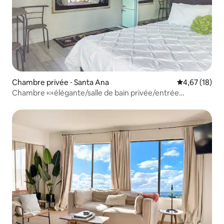
Chambre privée ⋅ Santa Ana
Évaluation mo
4,67 (18)
Chambre 🍬élégante/salle de bain privée/entrée
indépendante.🍬