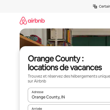
Aller
Certai
directement
au
contenu
Orange County :
locations de vacances
Trouvez et réservez des hébergements uniqu
sur Airbnb
Adresse
Lorsque les résultats s'affichent, utilisez les flèc
Arrivée