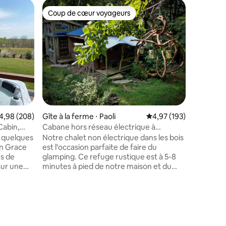
Appartem
Coup de cœur voyageurs
Coup de
lus appréciés
Coup de cœur voyageurs
Coup de
French Li
315
Cet appa
conforta
parfait p
enterrem
fille/ga
voyage de
de French
French Li
accessibl
valuation moyenne sur la base de 208 commentaires : 4,98 sur 5
4,98 (208)
Gîte à la ferme ⋅ Paoli
Évaluation moyenne sur
4,97 (193)
boutiques
Séjourne
Cabin,
Cabane hors réseau électrique à
réductio
Brambleberry Farm
à quelques
Notre chalet non électrique dans les bois
Sports Ba
rn Grace
est l'occasion parfaite de faire du
semaine 
ns de
glamping. Ce refuge rustique est à 5-8
live/kara
sur une
minutes à pied de notre maison et du
samedis s
otre
parking. La tiny house de 270 pieds
carrés dispose d'un matelas Queen Size
airies
dans le loft, d'installations de cuisson
comprenant une plaque de cuisson au
pose de
propane et d'eau de pluie alimentée par
ne cuisine
gravité (non potable). De grandes