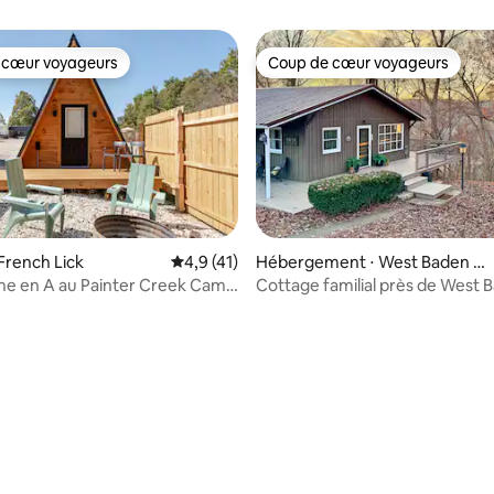
 cœur voyageurs
Coup de cœur voyageurs
 cœur voyageurs
Coup de cœur voyageurs
French Lick
Évaluation moyenne sur la base de 41 comm
4,9 (41)
Hébergement ⋅ West Baden Sp
rings
ne en A au Painter Creek Camp
Cottage familial près de West 
Springs
r la base de 97 commentaires : 4,91 sur 5