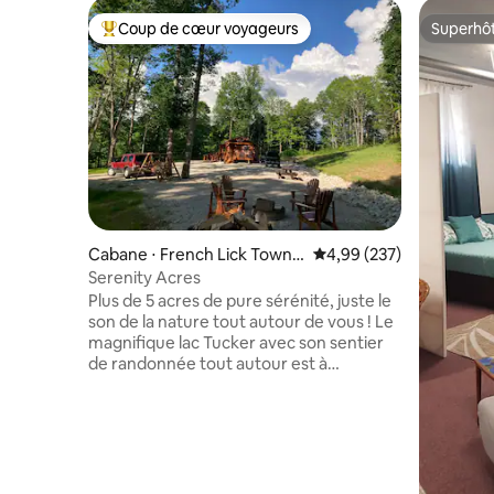
Coup de cœur voyageurs
Superhô
Coups de cœur voyageurs les plus appréciés
Superhô
Cabane ⋅ French Lick Towns
Évaluation moyenne sur 
4,99 (237)
hip
Serenity Acres
Plus de 5 acres de pure sérénité, juste le
son de la nature tout autour de vous ! Le
magnifique lac Tucker avec son sentier
de randonnée tout autour est à
seulement un mile. Cette atmosphère
de parc a de la place pour les tentes, les
VR, les bateaux, les 4 roues et plus
encore. À un peu moins de 5 miles de la
fabuleuse ville de French Lick et de la
station balnéaire de West Baden, mais