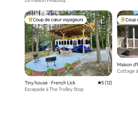
La maison Peabody.
Coup de cœur voyageurs
Coup 
Coups de cœur voyageurs les plus appréciés
Coups de
Maison d'h
Cottage 
Tiny house ⋅ French Lick
Évaluation moyenne
5 (12)
Escapade à The Trolley Stop