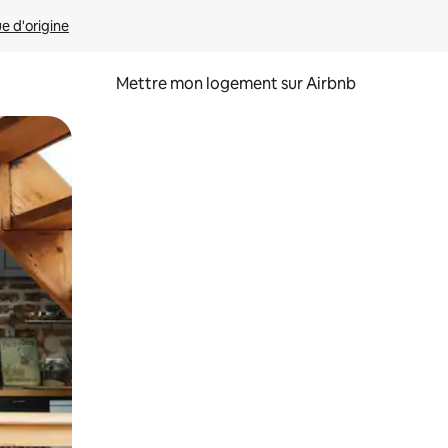
ue d'origine
Mettre mon logement sur Airbnb
sant glisser.