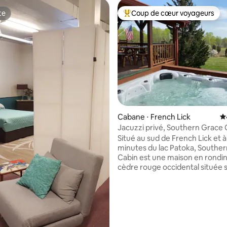
te
Coup de cœur voyageurs
te
Coups de cœur voyageurs les p
la base de 237 commentaires : 4,99 sur 5
Cabane ⋅ French Lick
É
Jacuzzi privé, Southern Grace 
5 étoiles, PROPRE !
Situé au sud de French Lick et 
minutes du lac Patoka, Southe
Cabin est une maison en rondi
cèdre rouge occidental située 
voie pittoresque au milieu de n
propriété. Les vues panoramiques
comprennent des bois et des pr
vallonnées. La maison en rondins de
construction personnalisée dis
3 chambres, 1 salle de bain et u