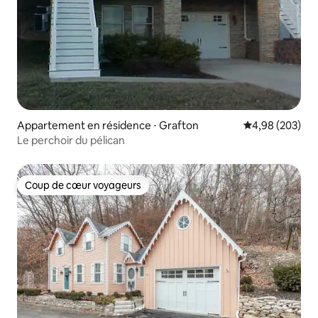
Appartement en résidence ⋅ Grafton
Évaluation moy
4,98 (203)
Le perchoir du pélican
Coup de cœur voyageurs
Coup de cœur voyageurs