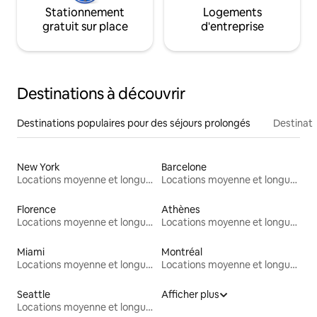
Stationnement
Logements
gratuit sur place
d'entreprise
Destinations à découvrir
Destinations populaires pour des séjours prolongés
Destinati
New York
Barcelone
Locations moyenne et longue durée
Locations moyenne et longue durée
Florence
Athènes
Locations moyenne et longue durée
Locations moyenne et longue durée
Miami
Montréal
Locations moyenne et longue durée
Locations moyenne et longue durée
Seattle
Afficher plus
Locations moyenne et longue durée