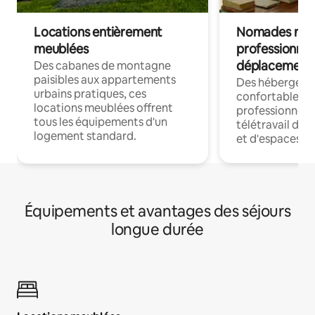
Locations entièrement
Nomades num
meublées
professionnel
déplacement
Des cabanes de montagne
paisibles aux appartements
Des hébergem
urbains pratiques, ces
confortables p
locations meublées offrent
professionnels
tous les équipements d'un
télétravail dis
logement standard.
et d'espaces de
Équipements et avantages des séjours
longue durée