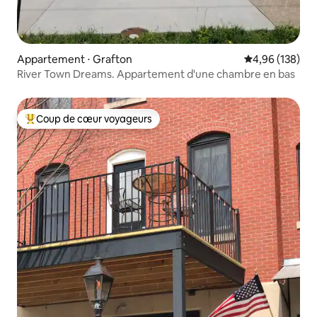
Appartement ⋅ Grafton
Évaluation moy
4,96 (138)
River Town Dreams. Appartement d'une chambre en bas
Coup de cœur voyageurs
Coups de cœur voyageurs les plus appréciés