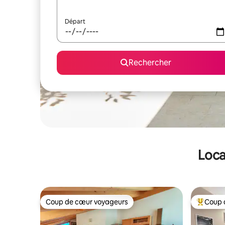
Départ
Rechercher
Loca
Coup de cœur voyageurs
Coup 
Coup de cœur voyageurs
Coups de