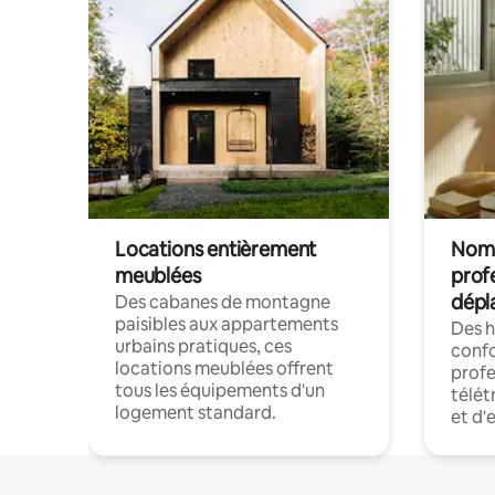
Locations entièrement
Noma
meublées
prof
dépl
Des cabanes de montagne
paisibles aux appartements
Des 
urbains pratiques, ces
confo
locations meublées offrent
profe
tous les équipements d'un
télét
logement standard.
et d'