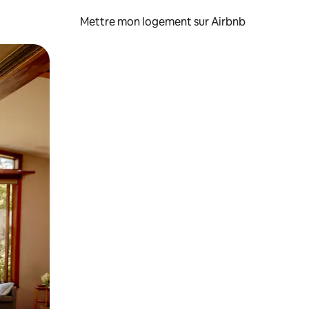
Mettre mon logement sur Airbnb
sant glisser.