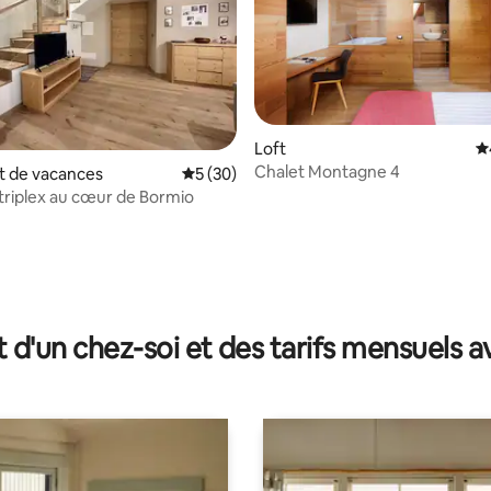
Loft
É
Chalet Montagne 4
e sur la base de 7 commentaires : 5 sur 5
 de vacances
Évaluation moyenne sur la base de 30 co
5 (30)
riplex au cœur de Bormio
t d'un chez-soi et des tarifs mensuels 