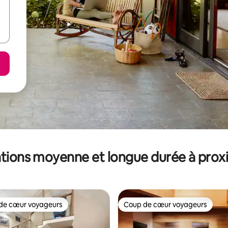
tions moyenne et longue durée à prox
de cœur voyageurs
Coup de cœur voyageurs
 cœur voyageurs les plus appréciés
Coup de cœur voyageurs