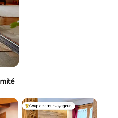
imité
Coup de cœur voyageurs
Coups de cœur voyageurs les plus appréciés