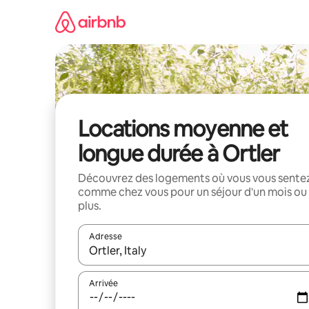
Aller
directement
au
contenu
Locations moyenne et
longue durée à Ortler
Découvrez des logements où vous vous sente
comme chez vous pour un séjour d'un mois ou
plus.
Adresse
Lorsque les résultats s'affichent, utilisez les flèc
Arrivée