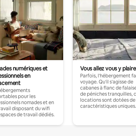
des numériques et
Vous allez vous y plaire
essionnels en
Parfois, l'hébergement fai
voyage. Qu'il s'agisse de
acement
cabanes à flanc de falais
hébergements
de péniches tranquilles, 
rtables pour les
locations sont dotées de
ssionnels nomades et en
caractéristiques uniques
ravail disposant du wifi
espaces de travail dédiés.