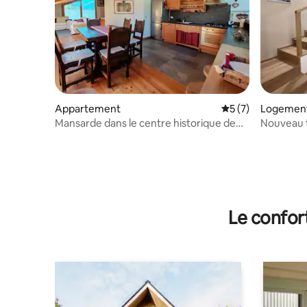
Appartement
Évaluation moyenn
5 (7)
Logement
Mansarde dans le centre historique de
Nouveau t
Bormio avec vue à 360°
Le confor