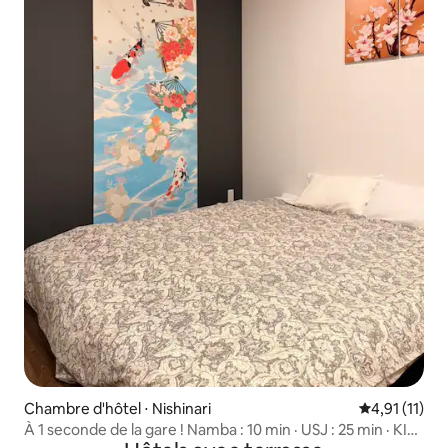
Chambre d'hôtel ⋅ Nishinari
Évaluation m
4,91 (11)
À 1 seconde de la gare ! Namba : 10 min · USJ : 25 min · KIX :