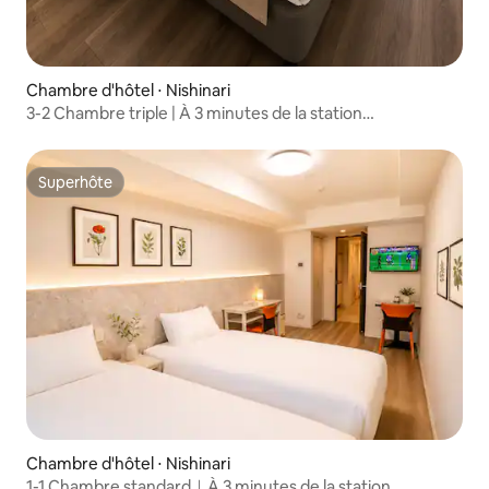
Chambre d'hôtel ⋅ Nishinari
3-2 Chambre triple | À 3 minutes de la station
Hanazonocho et à 10 minutes de la station Tenchaya | À 6
minutes des stations de métro Namba et Shinsaibashi |
Appartement entier, pratique pour la vie quotidienne |
Superhôte
Superhôte
Pour 3 personnes
Chambre d'hôtel ⋅ Nishinari
1-1 Chambre standard｜À 3 minutes de la station