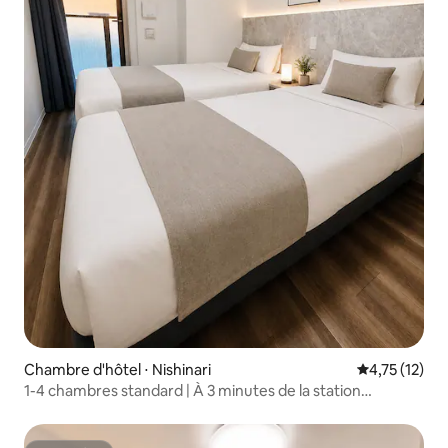
Chambre d'hôtel ⋅ Nishinari
Évaluation mo
4,75 (12)
1-4 chambres standard | À 3 minutes de la station
Hanazonocho et à 10 minutes de la station Tenshaya | À 6
minutes du métro Namba-Shinsaibashi | Appartement
entier, pratique pour la vie quotidienne | Pour 2 personnes