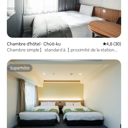
Chambre d'hôtel ⋅ Chūō-ku
Évaluation m
4,6 (30)
Chambre simple】 standard à【 proximité de la station
(non-fumeur)/2 personnes
Superhôte
Superhôte