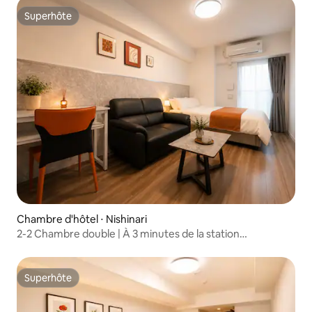
entier, pratique pour la vie quotidienne | Pour 3 personnes
Superhôte
Superhôte
Chambre d'hôtel ⋅ Nishinari
2-2 Chambre double | À 3 minutes de la station
Hanazonocho et à 10 minutes de la station Tenchaya | À 6
minutes du métro Namba-Shinsaibashi | Appartement
entier, pratique pour la vie quotidienne | Pour 2 personnes
Superhôte
Superhôte