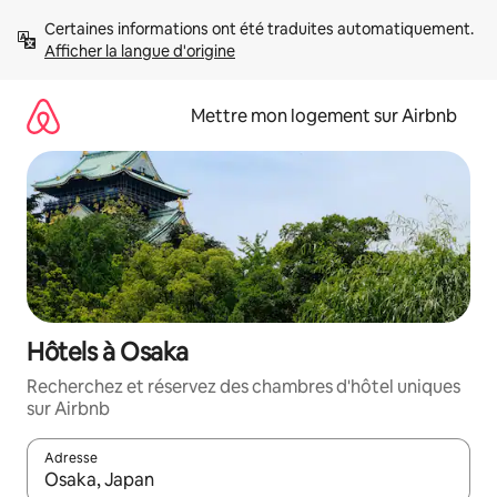
Aller
Certaines informations ont été traduites automatiquement. 
directement
Afficher la langue d'origine
au
contenu
Mettre mon logement sur Airbnb
Hôtels à Osaka
Recherchez et réservez des chambres d'hôtel uniques
sur Airbnb
Adresse
Lorsque les résultats s'affichent, utilisez les flèches vers le hau