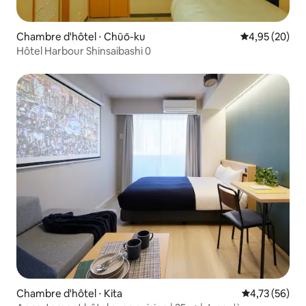
Chambre d'hôtel ⋅ Chūō-ku
Évaluation mo
4,95 (20)
Hôtel Harbour Shinsaibashi 0
Chambre d'hôtel ⋅ Kita
Évaluation mo
4,73 (56)