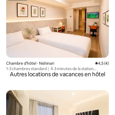
Chambre d'hôtel ⋅ Nishinari
Évaluation 
4,5 (4)
1-3 chambres standard｜À 3 minutes de la station
Autres locations de vacances en hôtel
Hanazonocho et à 10 minutes de la station Tenchaya｜À 6
minutes des stations de métro Namba et Shinsaibashi｜
Appartement entier, pratique pour la vie quotidienne｜
Convient pour 2 personnes