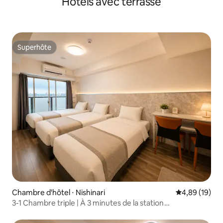
Hôtels avec terrasse
direct
Superhôte
Superhôte
Chambre d'hôtel ⋅ Nishinari
Évaluation mo
4,89 (19)
3-1 Chambre triple | À 3 minutes de la station
Hanazonocho et à 10 minutes de la station Tenshaya | À 6
minutes du métro Namba-Shinsaibashi | Appartement