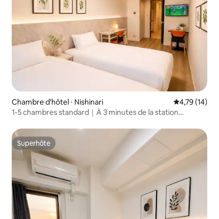
Chambre d'hôtel ⋅ Nishinari
Évaluation mo
4,79 (14)
1-5 chambres standard｜À 3 minutes de la station
Hanazonocho et à 10 minutes de la station Tenchaya｜À 6
minutes des stations de métro Namba et Shinsaibashi｜
Appartement entier, pratique pour la vie quotidienne｜
Superhôte
Superhôte
Convient pour 2 personnes