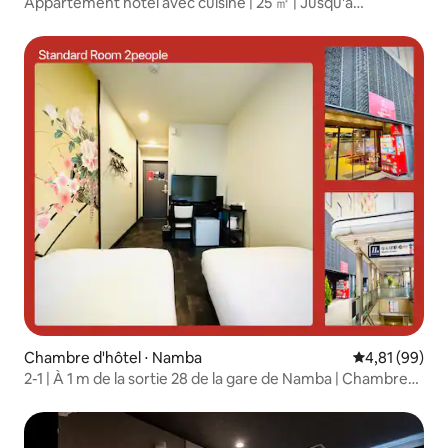
Appartement hôtel avec cuisine | 25 ㎡ | Jusqu'à
3 personnes
Chambre d'hôtel ⋅ Namba
Évaluation mo
4,81 (99)
2-1 | À 1 m de la sortie 28 de la gare de Namba | Chambre
standard pour 2 personnes | Accès direct à l’aéroport du
Kansai | Shinsaibashi, Nihonbashi et Dōtonbori accessibles
à pied | Service en chinois disponible