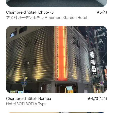
Chambre d'hôtel ⋅ Chūō-ku
Évaluatio
5 (4)
アメ村ガーデンホテル Amemura Garden Hotel
Chambre d'hôtel ⋅ Namba
Évaluation moy
4,73 (124)
Hotel BOTI BOTI A Type