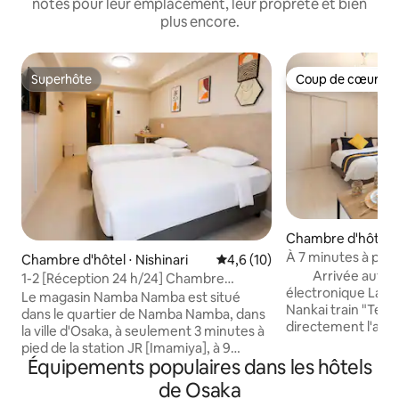
notés pour leur emplacement, leur propreté et bien
plus encore.
Superhôte
Coup de cœur vo
Superhôte
Coup de cœur vo
Chambre d'hôtel ⋅ 
À 7 minutes à pied
Chambre d'hôtel ⋅ Nishinari
Évaluation moyenne sur la bas
4,6 (10)
Chaya, dans la pré
Arrivée autonom
1-2 [Réception 24 h/24] Chambre
également à proxi
électronique La gare la plus proche de
standard | À 3 minutes à pied de la
Le magasin Namba Namba est situé
303, directement r
Nankai train "Teng
station Imamiya | Appartement
dans le quartier de Namba Namba, dans
Kansai et à Namba,
directement l'aéro
entier | Accès direct à Namba et à
la ville d'Osaka, à seulement 3 minutes à
la station de mét
Kansai. Le métro
l’aéroport du Kansai | Convient pour
pied de la station JR [Imamiya], à 9
Station » se trouve
2 personnes | Consigne à bagages
Équipements populaires dans les hôtels
minutes à pied de la station de métro
la « gare de Tenga
disponible
[Daikokucho], très bien situé, à
de Osaka
minutes à pied. A
proximité du quartier commerçant