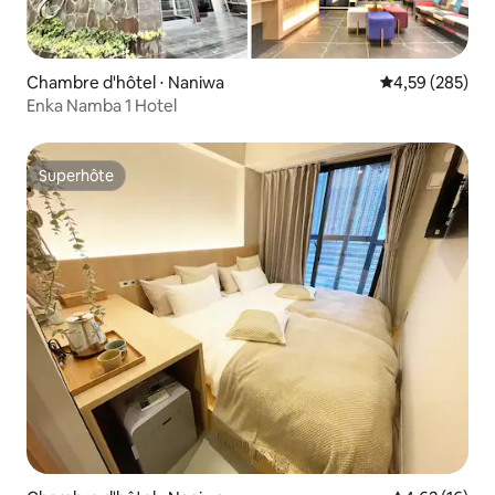
Chambre d'hôtel ⋅ Naniwa
Évaluation moy
4,59 (285)
Enka Namba 1 Hotel
Superhôte
Superhôte