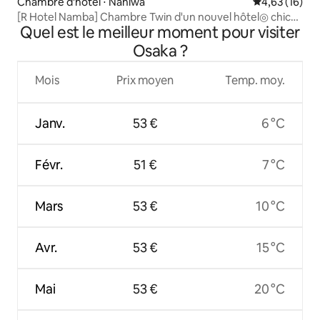
Chambre d'hôtel ⋅ Naniwa
Évaluation mo
4,63 (16)
[R Hotel Namba] Chambre Twin d'un nouvel hôtel◎ chic
Quel est le meilleur moment pour visiter
dans le quartier de Naniwa à Osaka
Osaka ?
Mois
Prix moyen
Temp. moy.
Janv.
53 €
6 °C
Févr.
51 €
7 °C
Mars
53 €
10 °C
Avr.
53 €
15 °C
Mai
53 €
20 °C