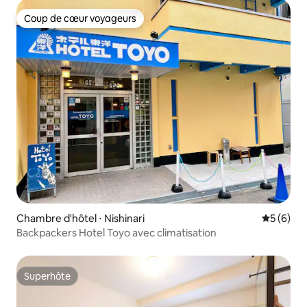
Coup de cœur voyageurs
Coup de cœur voyageurs
Chambre d'hôtel ⋅ Nishinari
Évaluatio
5 (6)
Backpackers Hotel Toyo avec climatisation
Superhôte
Superhôte