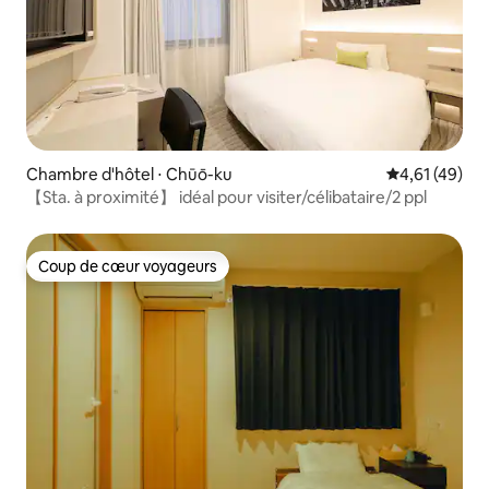
Chambre d'hôtel ⋅ Chūō-ku
Évaluation mo
4,61 (49)
【Sta. à proximité】 idéal pour visiter/célibataire/2 ppl
Coup de cœur voyageurs
Coup de cœur voyageurs