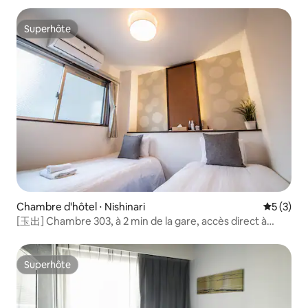
Superhôte
Superhôte
Chambre d'hôtel ⋅ Nishinari
Évaluatio
5 (3)
[玉出] Chambre 303, à 2 min de la gare, accès direct à
Namba et Umeda
Superhôte
Superhôte