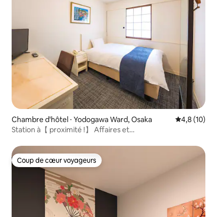
Chambre d'hôtel ⋅ Yodogawa Ward, Osaka
Évaluation m
4,8 (10)
Station à【 proximité !】 Affaires et
tourisme/Simple/Non-fumeur
Coup de cœur voyageurs
Coup de cœur voyageurs