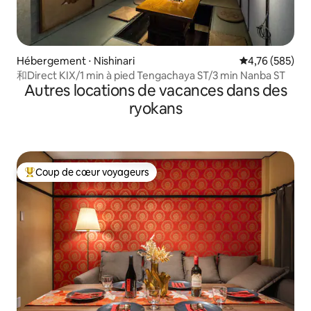
Hébergement ⋅ Nishinari
Évaluation moy
4,76 (585)
和Direct KIX/1 min à pied Tengachaya ST/3 min Nanba ST
Autres locations de vacances dans des
ryokans
Coup de cœur voyageurs
Coups de cœur voyageurs les plus appréciés