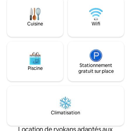
3 toilettes / 3 douches • Peut accueillir
nous organisons d
jusqu'à 8 personnes. 📍Accès À
culturelles ici. Ne 
3 minutes de la station Tanimachi 6-
suis toujours là p
chome. Marchez jusqu'à Namba,
Cuisine
Wifi
Dotonbori (~20 min) et le château
d'Osaka (~30 min) Au plaisir, nous vous
souhaitons la bienvenue à Osaka !
Stationnement
Piscine
gratuit sur place
Climatisation
Location de ryokans adaptés aux