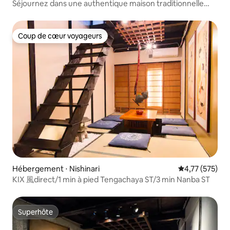
Séjournez dans une authentique maison traditionnelle
japonaise
Coup de cœur voyageurs
Coup de cœur voyageurs
Hébergement ⋅ Nishinari
Évaluation moy
4,77 (575)
KIX 風direct/1 min à pied Tengachaya ST/3 min Nanba ST
Superhôte
Superhôte