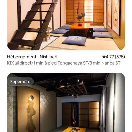
Hébergement ⋅ Nishinari
Évaluation moy
4,77 (575)
KIX 風direct/1 min à pied Tengachaya ST/3 min Nanba ST
Superhôte
Superhôte