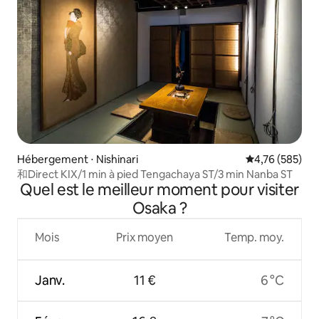
Hébergement ⋅ Nishinari
Évaluation moy
4,76 (585)
和Direct KIX/1 min à pied Tengachaya ST/3 min Nanba ST
Quel est le meilleur moment pour visiter
Osaka ?
Mois
Prix moyen
Temp. moy.
Janv.
11 €
6 °C