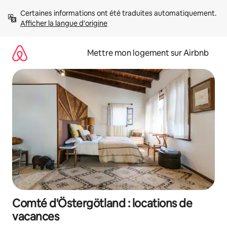
Aller
Certaines informations ont été traduites automatiquement. 
directement
Afficher la langue d'origine
au
contenu
Mettre mon logement sur Airbnb
Comté d'Östergötland : locations de
vacances