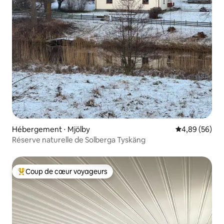
Hébergement ⋅ Mjölby
Évaluation mo
4,89 (56)
Réserve naturelle de Solberga Tyskäng
Coup de cœur voyageurs
Coups de cœur voyageurs les plus appréciés