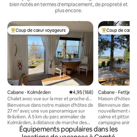
bien notés en termes d'emplacement, de propreté et
plus encore.
Coup de cœur voyageurs
Coup de cœur 
Coups de cœur voyageurs les plus appréciés
Coups de cœur vo
Cabane ⋅ Kolmården
Évaluation moyenne sur la base 
4,95 (168)
Cabane ⋅ Fettjest
Chalet avec vue sur la mer et proche du
Maison d'hôtes Tal
parc animalier
vue près de Linkö
Bienvenue dans notre maison d'hôtes de
Bienvenue dans no
27 m² avec une vue panoramique sur
nouvellement cons
Bråviken. À 5 km du parc animalier de
calme et pittoresq
Kolmården, à distance de marche des
campagne animée 
Équipements populaires dans les
plages et des restaurants, ainsi que de
sud-ouest de Linkö
beaux sentiers de randonnée 1 lit double
minutes de l'E4. Da