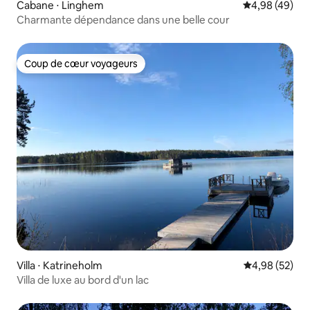
Cabane ⋅ Linghem
Évaluation mo
4,98 (49)
Charmante dépendance dans une belle cour
Coup de cœur voyageurs
Coup de cœur voyageurs
Villa ⋅ Katrineholm
Évaluation mo
4,98 (52)
Villa de luxe au bord d'un lac