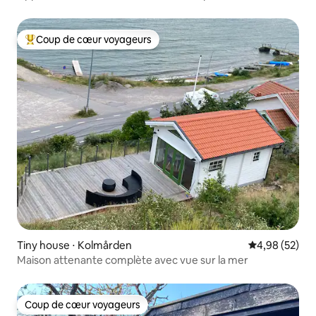
Coup de cœur voyageurs
Coups de cœur voyageurs les plus appréciés
Tiny house ⋅ Kolmården
Évaluation mo
4,98 (52)
Maison attenante complète avec vue sur la mer
Coup de cœur voyageurs
Coup de cœur voyageurs