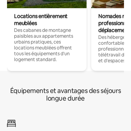
Locations entièrement
Nomades num
meublées
professionnel
déplacement
Des cabanes de montagne
paisibles aux appartements
Des hébergem
urbains pratiques, ces
confortables p
locations meublées offrent
professionnels
tous les équipements d'un
télétravail dis
logement standard.
et d'espaces de
Équipements et avantages des séjours
longue durée