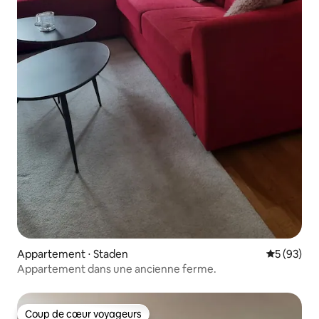
Appartement ⋅ Staden
Évaluation
5 (93)
Appartement dans une ancienne ferme.
Coup de cœur voyageurs