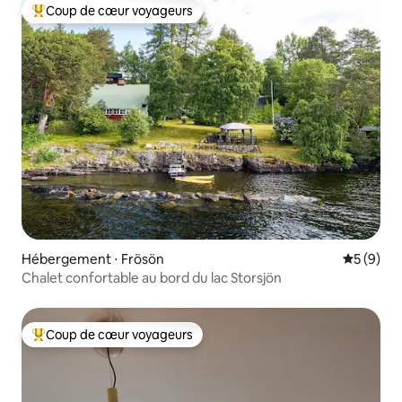
Coup de cœur voyageurs
Coups de cœur voyageurs les plus appréciés
Hébergement ⋅ Frösön
Évaluatio
5 (9)
Chalet confortable au bord du lac Storsjön
Coup de cœur voyageurs
Coups de cœur voyageurs les plus appréciés