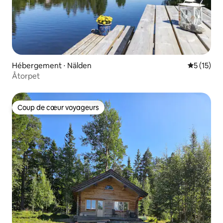
Hébergement ⋅ Nälden
Évaluation
5 (15)
Åtorpet
Coup de cœur voyageurs
Coup de cœur voyageurs