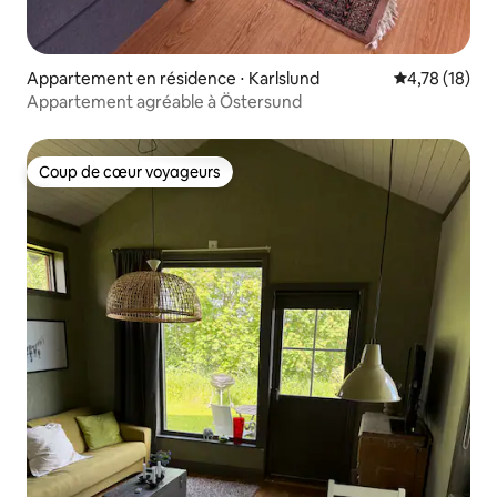
Appartement en résidence ⋅ Karlslund
Évaluation mo
4,78 (18)
Appartement agréable à Östersund
Coup de cœur voyageurs
Coup de cœur voyageurs