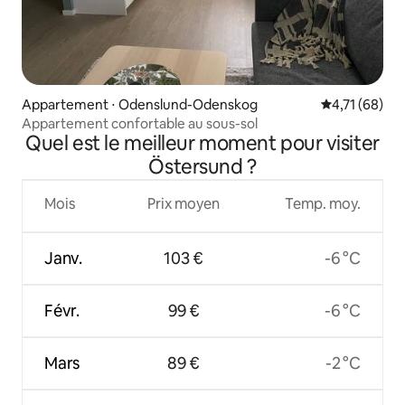
Appartement ⋅ Odenslund-Odenskog
Évaluation mo
4,71 (68)
Appartement confortable au sous-sol
Quel est le meilleur moment pour visiter
Östersund ?
Mois
Prix moyen
Temp. moy.
Janv.
103 €
-6 °C
Févr.
99 €
-6 °C
Mars
89 €
-2 °C