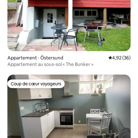
Appartement ⋅ Östersund
Évaluation mo
4,92 (36)
Appartement au sous-sol « The Bunker »
Coup de cœur voyageurs
Coup de cœur voyageurs