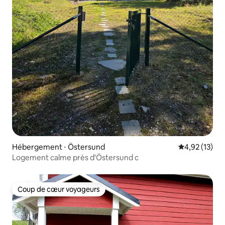
Hébergement ⋅ Östersund
Évaluation mo
4,92 (13)
Logement calme près d'Östersund c
Coup de cœur voyageurs
Coup de cœur voyageurs