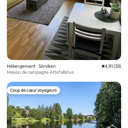
Hébergement ⋅ Sörviken
Évaluation mo
4,91 (33)
Maison de campagne Attefallshus
Coup de cœur voyageurs
Coup de cœur voyageurs