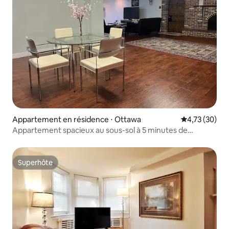
Appartement en résidence ⋅ Ottawa
Évaluation mo
4,73 (30)
Appartement spacieux au sous-sol à 5 minutes de
Carleton et Bank
Superhôte
Superhôte