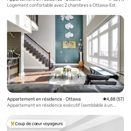
Logement confortable avec 2 chambres à Ottawa-Est
Appartement en résidence ⋅ Ottawa
Évaluation mo
4,88 (57)
Appartement en résidence exécutif (semblable à un
hôtel-boutique)
Coup de cœur voyageurs
Coups de cœur voyageurs les plus appréciés