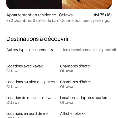
Appartement en résidence ⋅ Ottawa
Évaluation mo
4,75 (16)
3+2 chambres 3 salles de bain Cuisine équipée 2 parkings
Centre-ville
Destinations à découvrir
Autres types de logements
Lieux incontournables à proximit
Locations avec kayak
Chambres d'hôtel
Ottawa
Ottawa
Locations au pied des pistes
Chambres d'hôtes
Ottawa
Ottawa
Location de maisons de vacances
Locations adaptées aux familles
Ottawa
Ottawa
Locations en bord de mer
Afficher plus