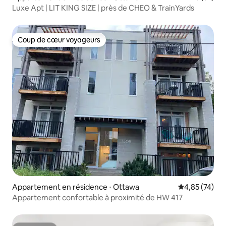
Luxe Apt | LIT KING SIZE | près de CHEO & TrainYards
Coup de cœur voyageurs
Coup de cœur voyageurs
Appartement en résidence ⋅ Ottawa
Évaluation mo
4,85 (74)
Appartement confortable à proximité de HW 417