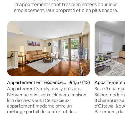
d'appartements sont très bien notées pour leur
emplacement, leur propreté et bien plus encore.
Appartement en résidence ⋅
Évaluation moyenne sur la base
4,67 (43)
Appartement en r
Ottawa
⋅ Ottawa
Appartement SimplyLovely près du
Suite 3 chambres
centre-ville | Parking | Patio
avec parking | DT
Bienvenue dans votre élégante maison
Séjour moderne et
loin de chez vous ! Ce spacieux
3 chambres au cœu
appartement moderne offre un
d'Ottawa, à quelqu
mélange parfait de confort et de
Parlement, du mar
commodité. Doté d'un mobilier élégant,
Rideau, des meill
d'une cuisine entièrement équipée,
boutiques. Entour
d'une connexion Wi-Fi rapide et de lits
restaurants, bars et 