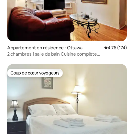
Appartement en résidence ⋅ Ottawa
Évaluation moy
4,76 (174)
2 chambres 1 salle de bain Cuisine complète
Stationnement gratuit Centre-ville d'Ottawa
Coup de cœur voyageurs
Coup de cœur voyageurs