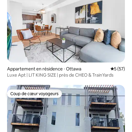
Appartement en résidence ⋅ Ottawa
Évaluation
5 (57)
Luxe Apt | LIT KING SIZE | près de CHEO & TrainYards
Coup de cœur voyageurs
Coup de cœur voyageurs