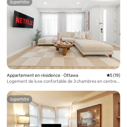
Superhôte
Superhôte
Appartement en résidence ⋅ Ottawa
Évaluation
5 (19)
Logement de luxe confortable de 3 chambres en centre-
ville | Parmi les 1 % de logements les mieux notés à Ottawa
Superhôte
Superhôte