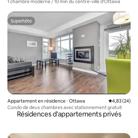
1 chambre moderne / 10 min du centre-ville d'Ottawa
Superhôte
Superhôte
Appartement en résidence ⋅ Ottawa
Évaluation mo
4,83 (24)
Condo de deux chambres avec stationnement gratuit
Résidences d'appartements privés