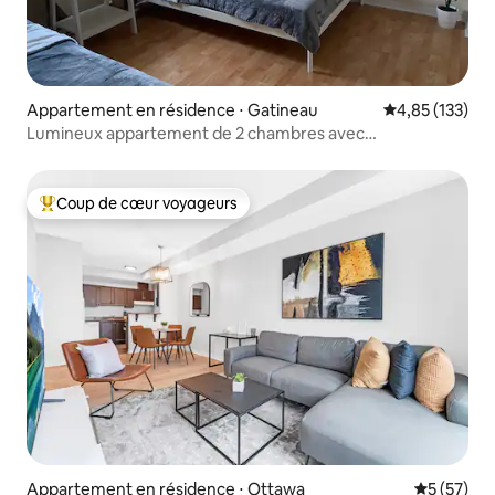
Appartement en résidence ⋅ Gatineau
Évaluation moy
4,85 (133)
Lumineux appartement de 2 chambres avec
stationnement sur place
Coup de cœur voyageurs
Coups de cœur voyageurs les plus appréciés
Appartement en résidence ⋅ Ottawa
Évaluation
5 (57)