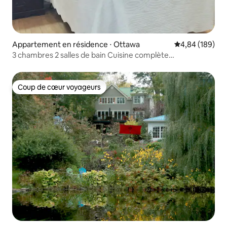
Appartement en résidence ⋅ Ottawa
Évaluation moy
4,84 (189)
3 chambres 2 salles de bain Cuisine complète
Stationnement gratuit Centre-ville d'Ottawa
Coup de cœur voyageurs
Coup de cœur voyageurs