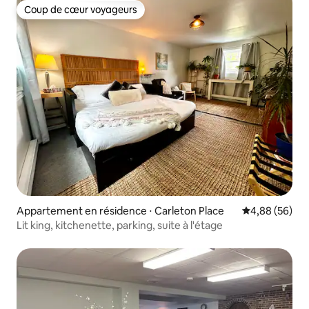
Coup de cœur voyageurs
Coup de cœur voyageurs
Appartement en résidence ⋅ Carleton Place
Évaluation mo
4,88 (56)
Lit king, kitchenette, parking, suite à l'étage