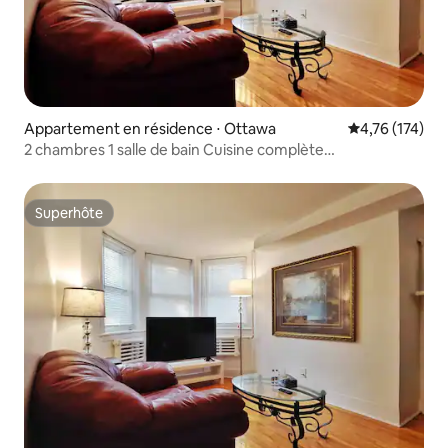
Appartement en résidence ⋅ Ottawa
Évaluation moy
4,76 (174)
2 chambres 1 salle de bain Cuisine complète
Stationnement gratuit Centre-ville d'Ottawa
Superhôte
Superhôte