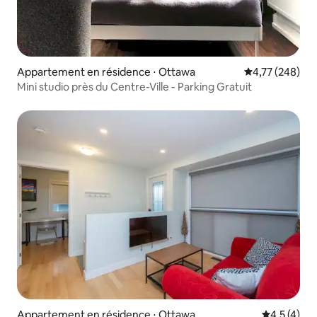
Appartement en résidence ⋅ Ottawa
Évaluation moy
4,77 (248)
Mini studio près du Centre-Ville - Parking Gratuit
Appartement en résidence ⋅ Ottawa
Évaluation 
4,5 (4)