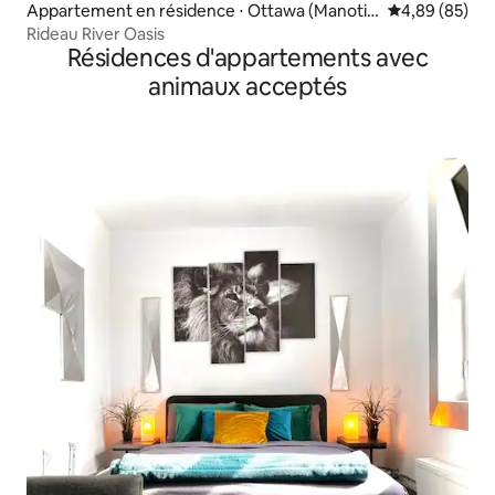
Appartement en résidence ⋅ Ottawa (Manotic
Évaluation mo
4,89 (85)
k)
Rideau River Oasis
Résidences d'appartements avec
animaux acceptés