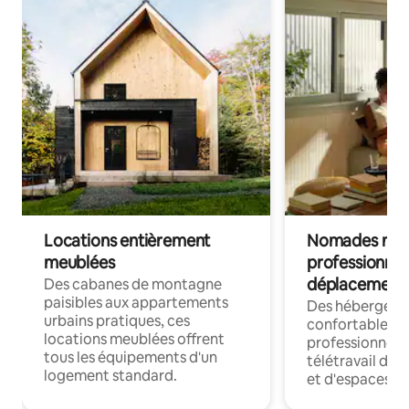
Locations entièrement
Nomades num
meublées
professionnel
déplacement
Des cabanes de montagne
paisibles aux appartements
Des hébergem
urbains pratiques, ces
confortables p
locations meublées offrent
professionnels
tous les équipements d'un
télétravail dis
logement standard.
et d'espaces de