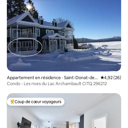
Appartement en résidence ⋅ Saint-Donat-de-
Évaluation mo
4,92 (26)
Montcalm
Condo - Les rives du Lac Archambault CITQ 296212
Coup de cœur voyageurs
Coups de cœur voyageurs les plus appréciés