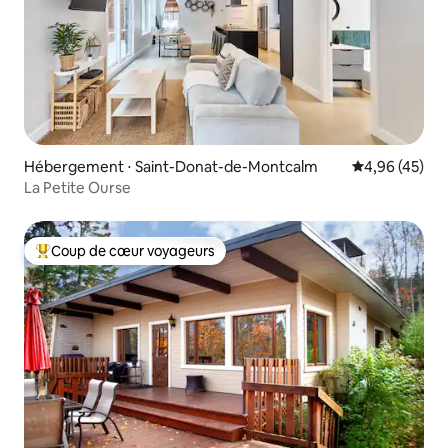
Hébergement ⋅ Saint-Donat-de-Montcalm
Évaluation mo
4,96 (45)
La Petite Ourse
Coup de cœur voyageurs
Coups de cœur voyageurs les plus appréciés