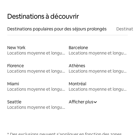
Destinations à découvrir
Destinations populaires pour des séjours prolongés
Destinati
New York
Barcelone
Locations moyenne et longue durée
Locations moyenne et longue durée
Florence
Athènes
Locations moyenne et longue durée
Locations moyenne et longue durée
Miami
Montréal
Locations moyenne et longue durée
Locations moyenne et longue durée
Seattle
Afficher plus
Locations moyenne et longue durée
* Des exclusions peuvent s'appliquer en fonction des zones