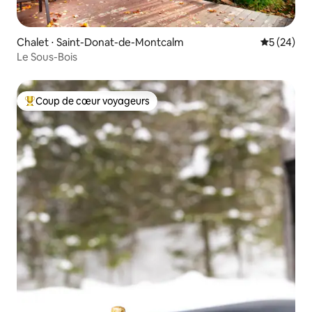
Chalet ⋅ Saint-Donat-de-Montcalm
Évaluation
5 (24)
Le Sous-Bois
Coup de cœur voyageurs
Coups de cœur voyageurs les plus appréciés