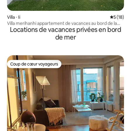
Villa ⋅ Ii
Évaluation
5 (18)
Villa merihanhi appartement de vacances au bord de la
Locations de vacances privées en bord
mer
de mer
Coup de cœur voyageurs
Coup de cœur voyageurs