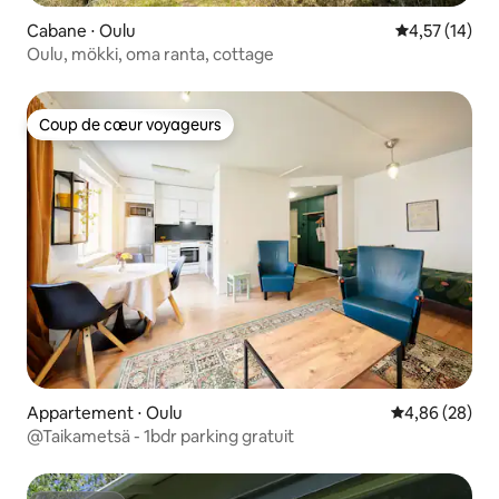
Cabane ⋅ Oulu
Évaluation mo
4,57 (14)
Oulu, mökki, oma ranta, cottage
Coup de cœur voyageurs
Coup de cœur voyageurs
Appartement ⋅ Oulu
Évaluation mo
4,86 (28)
@Taikametsä - 1bdr parking gratuit