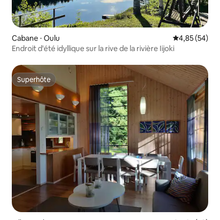
Cabane ⋅ Oulu
Évaluation mo
4,85 (54)
Endroit d'été idyllique sur la rive de la rivière Iijoki
Superhôte
Superhôte