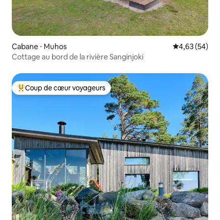
Cabane ⋅ Muhos
Évaluation mo
4,63 (54)
Cottage au bord de la rivière Sanginjoki
Coup de cœur voyageurs
Coups de cœur voyageurs les plus appréciés