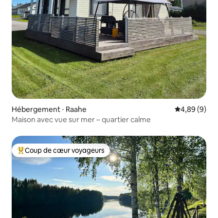
Hébergement ⋅ Raahe
Évaluation m
4,89 (9)
Maison avec vue sur mer – quartier calme
Coup de cœur voyageurs
Coups de cœur voyageurs les plus appréciés