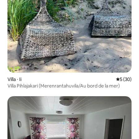
Villa ⋅ Ii
Évaluation
5 (30)
Villa Pihlajakari (Merenrantahuvila/Au bord de la mer)