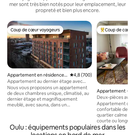
mer sont très bien notés pour leur emplacement, leur
propreté et bien plus encore.
Coup de cœur voyageurs
Coup de cœur 
Coup de cœur voyageurs
Coups de cœur vo
Appartement en résidence ⋅
Évaluation moyenne sur la base
4,8 (700)
Oulu
Appartement au dernier étage avec
terrasse sur le toit
Nous vous proposons un appartement
Appartement ⋅ Ou
de deux chambres unique, climatisé, au
Deux-pièces avec 
dernier étage et magnifiquement
de la route nationa
Appartement de 4
meublé, avec sauna, dans un
confortable de de
emplacement fantastique près du
quartier calme p
centre d'Oulu. RECHARGE DE VOITURE
courte ou longue du
ÉLECTRIQUE 10 €/jour. Une terrasse
Oulu : équipements populaires dans les
les serviettes sont
unique sur le toit, plus large que
L'appartement dis
l'appartement, orientée plein sud, est le