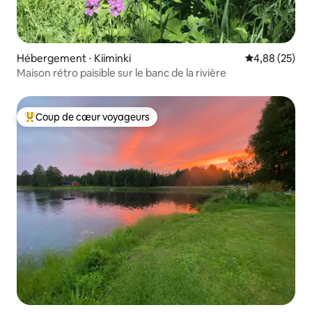
Hébergement ⋅ Kiiminki
Évaluation mo
4,88 (25)
Maison rétro paisible sur le banc de la rivière
Coup de cœur voyageurs
Coups de cœur voyageurs les plus appréciés