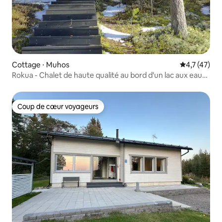
Cottage ⋅ Muhos
Évaluation m
4,7 (47)
Rokua - Chalet de haute qualité au bord d'un lac aux eaux
claires
Coup de cœur voyageurs
Coup de cœur voyageurs