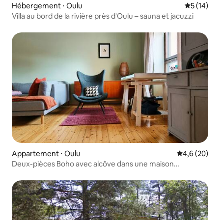
Hébergement ⋅ Oulu
Évaluation
5 (14)
Villa au bord de la rivière près d'Oulu – sauna et jacuzzi
Appartement ⋅ Oulu
Évaluation m
4,6 (20)
Deux-pièces Boho avec alcôve dans une maison
historique