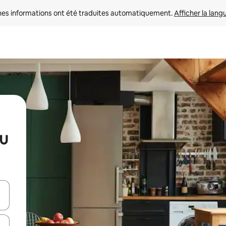
nes informations ont été traduites automatiquement. 
Afficher la lang
au
hes vers le haut et vers le bas pour les parcourir ou en appuyant et en fai