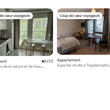
de cœur voyageurs
Coup de cœur voyageurs
 cœur voyageurs les plus appréciés
Coup de cœur voyageurs
Appartement
ment
Évaluation moyenne sur la base de 17 co
5 (17)
Superbe studio à Toppilansalmi
s de la nature et de l'eau,
rivé
 la base de 39 commentaires : 4,92 sur 5