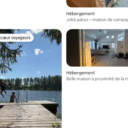
 la base de 25 commentaires : 4,88 sur 5
Hébergement
JokiLaakso ~ maison de campagne ~
countryside house
 cœur voyageurs
 cœur voyageurs
Hébergement
Belle maison à proximité de la ri