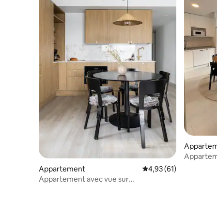
Apparte
Appartem
garage c
Appartement
Évaluation moyenne su
4,93 (61)
Appartement avec vue sur
Satamanhelmi