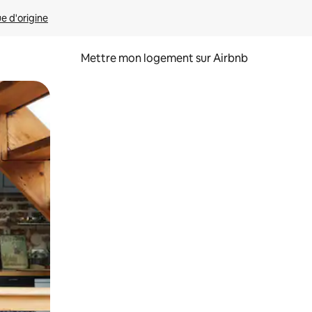
ue d'origine
Mettre mon logement sur Airbnb
sant glisser.