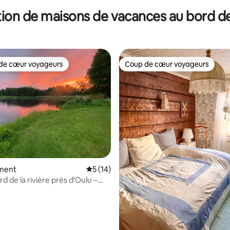
ion de maisons de vacances au bord de
de cœur voyageurs
Coup de cœur voyageurs
 cœur voyageurs les plus appréciés
Coup de cœur voyageurs
ment
Évaluation moyenne sur la base de 14 co
5 (14)
ord de la rivière près d'Oulu –
jacuzzi