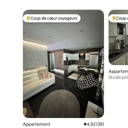
Coup de cœur voyageurs
Coup 
Coups de cœur voyageurs les plus appréciés
Coups de
Apparte
Studio prè
parking p
Appartement
Évaluation moyenne sur
4,92 (39)