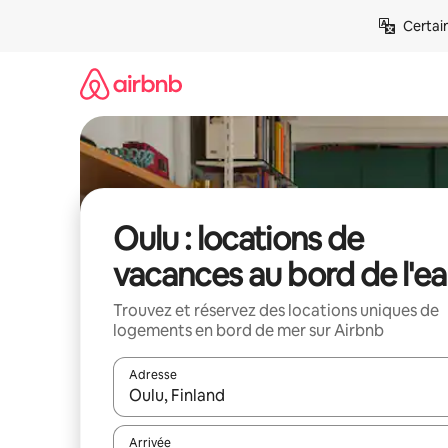
Aller
Certai
directement
au
contenu
Oulu : locations de
vacances au bord de l'e
Trouvez et réservez des locations uniques de
logements en bord de mer sur Airbnb
Adresse
Lorsque les résultats s'affichent, utilisez les flèc
Arrivée