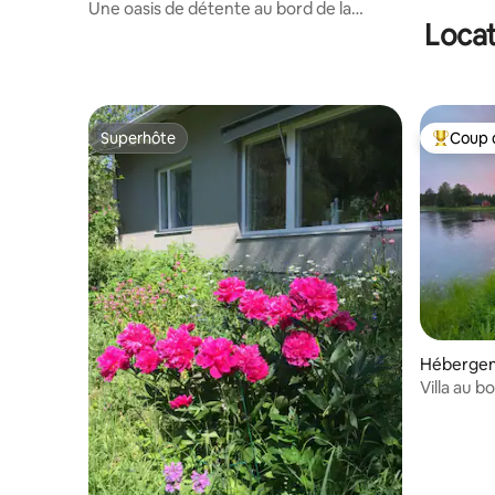
Une oasis de détente au bord de la
Locat
rivière
Superhôte
Coup 
Superhôte
Coups de
Héberge
Villa au b
sauna et 