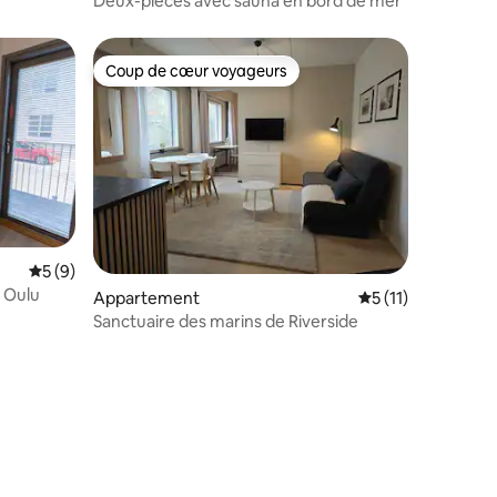
Deux-pièces avec sauna en bord de mer
Coup de cœur voyageurs
Coup de cœur voyageurs
Évaluation moyenne sur la base de 9 commentaires : 5 sur 5
5 (9)
mmentaires : 5 sur 5
, Oulu
Appartement
Évaluation moyenn
5 (11)
Sanctuaire des marins de Riverside