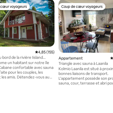
 cœur voyageurs
Coup de cœur voyageurs
 cœur voyageurs
Coup de cœur voyageurs
 la base de 700 commentaires : 4,8 sur 5
Évaluation moyenne sur la base de 155 comme
4,85 (155)
bord de la rivière Iisland
Appartement
É
na, wifi, parking
me un habitant sur notre île
Triangle avec sauna à Laanila
Kolmio Laanila est situé à proxi
faite pour les couples, les
bonnes liaisons de transport.
et les amis. Détendez-vous au
L'appartement possède son pr
u, profitez de la mer à
sauna, cour, terrasse et abri po
, chassez les aurores et
L'aire de jeux est également jus
 à des activités toute l'année. À
de la cour arrière de l'apparte
t 5 min des commerces, à
L'appartement est rénové et
 l'aéroport d'Oulu/Kemi, à 2 h
élégamment décoré avec de n
 : cuisine
appareils électroménagers. L'
nt équipée, sauna, Wi-Fi,
complet de la vaisselle, des dra