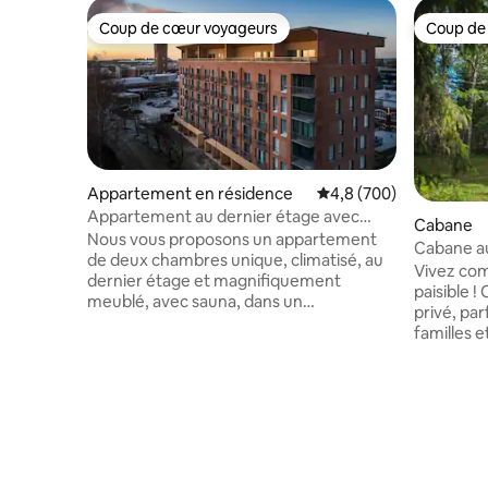
Coup de cœur voyageurs
Coup de
Coup de cœur voyageurs
Coup de
Appartement en résidence
Évaluation moyenne sur
4,8 (700)
Appartement au dernier étage avec
Cabane
terrasse sur le toit
Nous vous proposons un appartement
Cabane au 
de deux chambres unique, climatisé, au
Uoma, sau
Vivez com
dernier étage et magnifiquement
paisible ! Cabane confortable avec sauna
meublé, avec sauna, dans un
privé, par
emplacement fantastique près du
familles 
centre d'Oulu. RECHARGE DE VOITURE
coin du fe
ÉLECTRIQUE 10 €/jour. Une terrasse
proximité
unique sur le toit, plus large que
participez
l'appartement, orientée plein sud, est le
seulemen
rêve de tout amateur de soleil. De
45 min de
grandes fenêtres et une grande porte
de Rovaniemi. Inclus
coulissante donnant sur le balcon
entièreme
donnent une sensation confortable