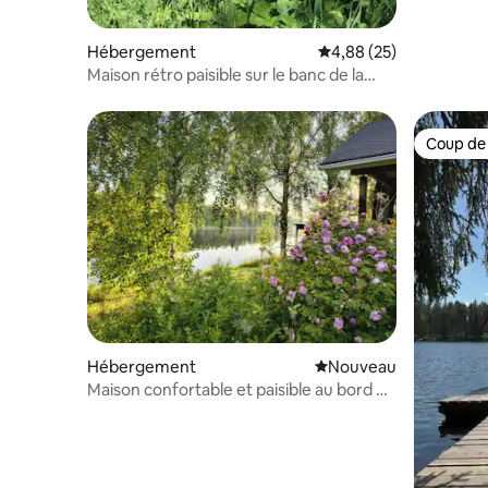
Hébergement
Évaluation moyenne sur
4,88 (25)
Maison rétro paisible sur le banc de la
rivière
Coup de
Coup de
Hébergement
Nouvel hébergement
Nouveau
Maison confortable et paisible au bord de
la rivière avec sauna