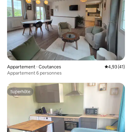
Appartement ⋅ Coutances
Évaluation mo
4,93 (41)
Appartement 6 personnes
Superhôte
Superhôte