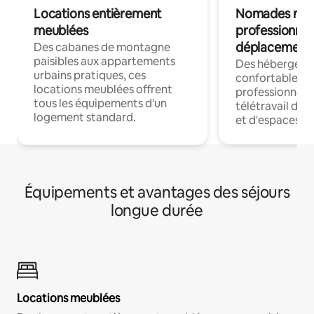
Locations entièrement
Nomades num
meublées
professionnel
déplacement
Des cabanes de montagne
paisibles aux appartements
Des hébergem
urbains pratiques, ces
confortables p
locations meublées offrent
professionnels
tous les équipements d'un
télétravail dis
logement standard.
et d'espaces de
Équipements et avantages des séjours
longue durée
Locations meublées