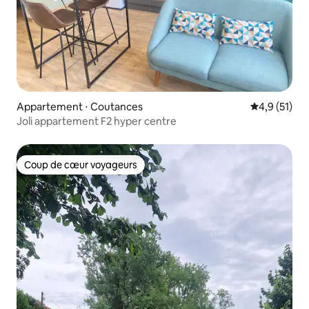
Appartement ⋅ Coutances
Évaluation m
4,9 (51)
Joli appartement F2 hyper centre
Coup de cœur voyageurs
Coup de cœur voyageurs