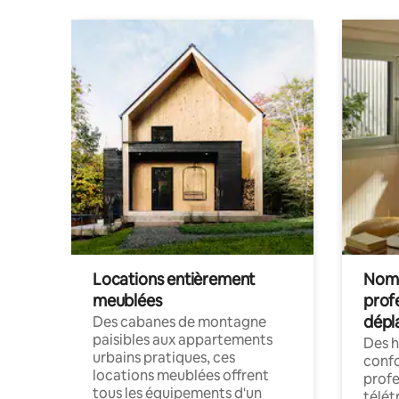
Locations entièrement
Noma
meublées
prof
dépl
Des cabanes de montagne
paisibles aux appartements
Des 
urbains pratiques, ces
confo
locations meublées offrent
profe
tous les équipements d'un
télét