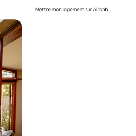
Mettre mon logement sur Airbnb
sant glisser.