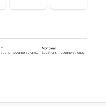
ami
Montréal
Locations moyenne et longue durée
Locations moyenne et longue durée