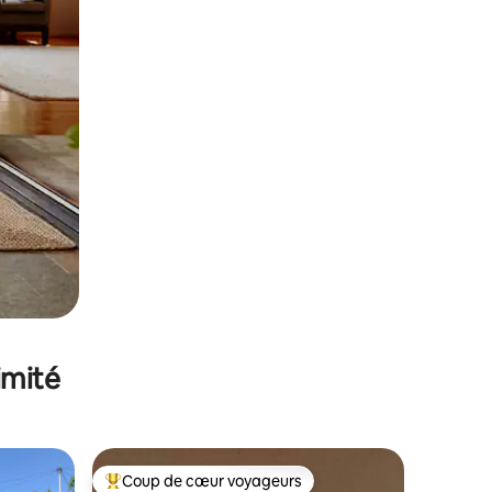
imité
Coup de cœur voyageurs
lus appréciés
Coups de cœur voyageurs les plus appréciés