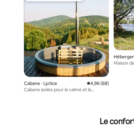
Hébergem
Maison de
Cabane ⋅ Ljutice
Évaluation moyenne sur
4,96 (68)
Cabane isolée pour le calme et la
tranquillité
Le confor