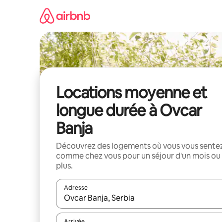
Aller
directement
au
contenu
Locations moyenne et
longue durée à Ovcar
Banja
Découvrez des logements où vous vous sente
comme chez vous pour un séjour d'un mois ou
plus.
Adresse
Lorsque les résultats s'affichent, utilisez les flèc
Arrivée