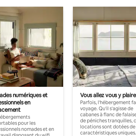
des numériques et
Vous allez vous y plaire
essionnels en
Parfois, l'hébergement fai
voyage. Qu'il s'agisse de
acement
cabanes à flanc de falais
hébergements
de péniches tranquilles, 
rtables pour les
locations sont dotées de
ssionnels nomades et en
caractéristiques uniques
ravail disposant du wifi