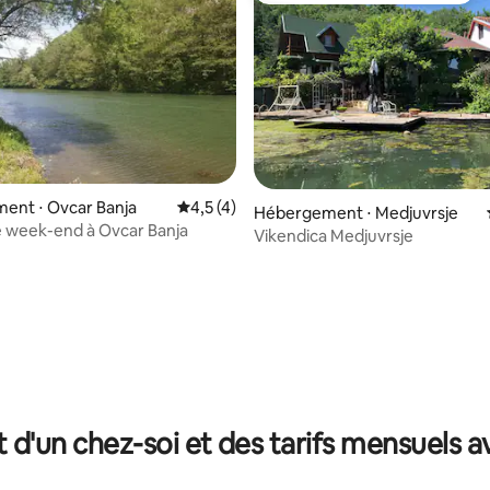
ent ⋅ Ovcar Banja
Évaluation moyenne sur la base de 4 comm
4,5 (4)
Hébergement ⋅ Medjuvrsje
 week-end à Ovcar Banja
Vikendica Medjuvrsje
 la base de 68 commentaires : 4,96 sur 5
t d'un chez-soi et des tarifs mensuels 