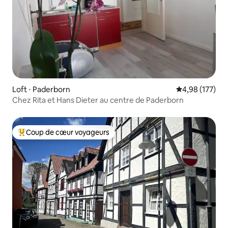
Loft ⋅ Paderborn
Évaluation moy
4,98 (177)
Chez Rita et Hans Dieter au centre de Paderborn
Coup de cœur voyageurs
Coups de cœur voyageurs les plus appréciés