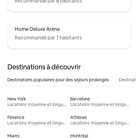
Recommandé par 8 habitants
Home Deluxe Arena
Recommandé par 7 habitants
Destinations à découvrir
Destinations populaires pour des séjours prolongés
Destinati
New York
Barcelone
Locations moyenne et longue durée
Locations moyenne et longue durée
Florence
Athènes
Locations moyenne et longue durée
Locations moyenne et longue durée
Miami
Montréal