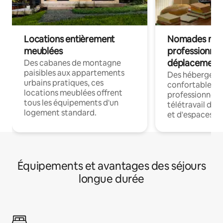
Locations entièrement
Nomades num
meublées
professionnel
déplacement
Des cabanes de montagne
paisibles aux appartements
Des hébergem
urbains pratiques, ces
confortables p
locations meublées offrent
professionnels
tous les équipements d'un
télétravail dis
logement standard.
et d'espaces de
Équipements et avantages des séjours
longue durée