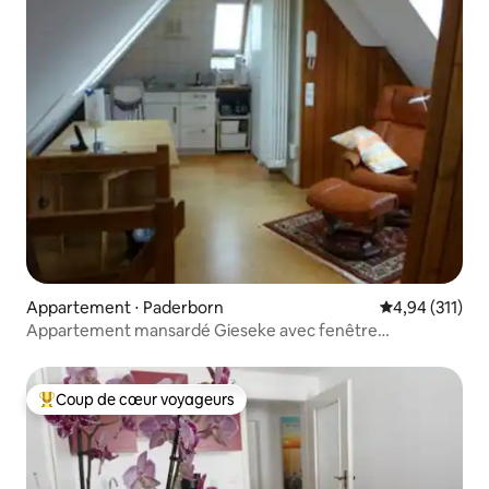
Appartement ⋅ Paderborn
Évaluation moy
4,94 (311)
Appartement mansardé Gieseke avec fenêtre
panoramique
Coup de cœur voyageurs
Coups de cœur voyageurs les plus appréciés