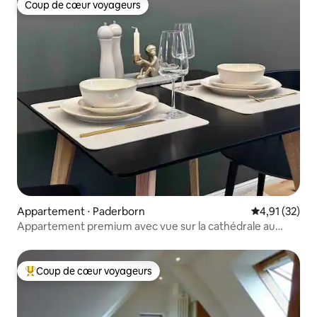
Coup de cœur voyageurs
Coup de cœur voyageurs
Appartement ⋅ Paderborn
Évaluation mo
4,91 (32)
Appartement premium avec vue sur la cathédrale au
dernier étage
Coup de cœur voyageurs
Coups de cœur voyageurs les plus appréciés