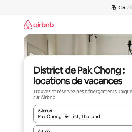
Aller
Certai
directement
au
contenu
District de Pak Chong :
locations de vacances
Trouvez et réservez des hébergements uniqu
sur Airbnb
Adresse
Lorsque les résultats s'affichent, utilisez les flèc
Arrivée