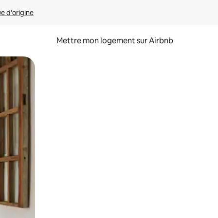
ue d'origine
Mettre mon logement sur Airbnb
sant glisser.