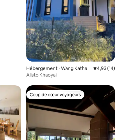
Hébergement ⋅ Wang Katha
Évaluation moyenne su
4,93 (14)
Alisto Khaoyai
Coup de cœur voyageurs
Coup de cœur voyageurs