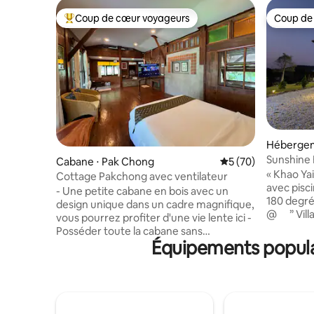
Coup de cœur voyageurs
Coup de
Coups de cœur voyageurs les plus appréciés
Coup de
Hébergem
a
Sunshine H
Cabane ⋅ Pak Chong
Évaluation moyenne 
5 (70)
« Khao Yai
Cottage Pakchong avec ventilateur
avec pisc
- Une petite cabane en bois avec un
180 degrés thanx si vous souhaitez y
design unique dans un cadre magnifique,
@ ‬ ‬ ‬ ‬ ‬ ” Villa avec piscine sur une colline où
vous pourrez profiter d'une vie lente ici -
vous pouve
Posséder toute la cabane sans
spectacula
Équipements populai
climatiseur (1 chambre 1 salle de bain
du soleil. 
avec garde-manger) - Situé près de la
est situé 
ville de Pakchong, à seulement 5 km du
entourant
marché de Pakchong, non loin du parc
maison 1 r
national de Khao Yai - Une petite cabane
Villa avec
en rondins avec un design unique dans