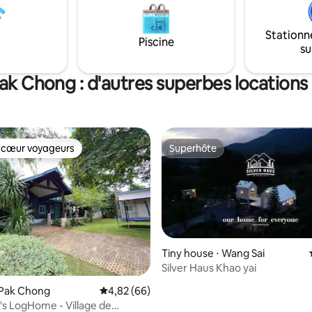
 Dîner de porc gratuit
par nuit réservée pendant votre
emier animal de
 gratuit jusqu'à 10lo.
Stationn
Piscine
su
Pak Chong : d'autres superbes location
 cœur voyageurs
Superhôte
 cœur voyageurs
Superhôte
Tiny house ⋅ Wang Sai
Silver Haus Khao yai
r la base de 61 commentaires : 4,95 sur 5
 Pak Chong
Évaluation moyenne sur la base de 66 commen
4,82 (66)
s LogHome - Village de