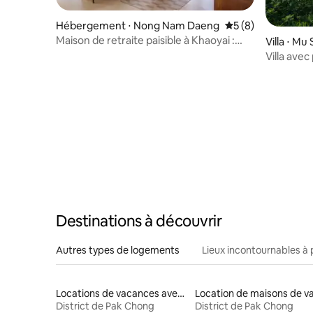
Hébergement ⋅ Nong Nam Daeng
Évaluation moyenn
5 (8)
Maison de retraite paisible à Khaoyai :
Villa ⋅ Mu 
Baan429
Villa avec
• Barbecu
Destinations à découvrir
Autres types de logements
Lieux incontournables à 
Locations de vacances avec piscine
District de Pak Chong
District de Pak Chong