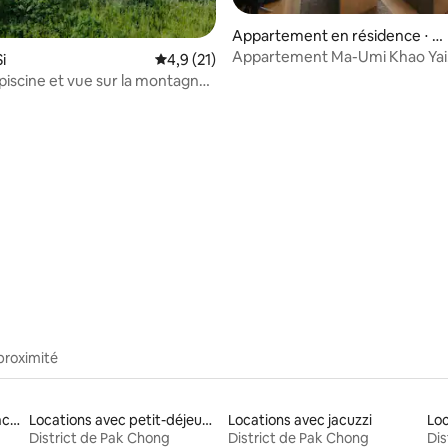
Appartement en résidence ⋅ P
e sur la base de 8 commentaires : 5 sur 5
haya Yen
Appartement Ma-Umi Khao Yai
Si
Évaluation moyenne sur la base de 21 comm
4,9 (21)
3 chambres
 piscine et vue sur la montagne
e, karaoké et vélos
proximité
Location de maisons de vacances
Locations avec petit-déjeuner
Locations avec jacuzzi
District de Pak Chong
District de Pak Chong
Dis