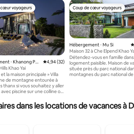
 cœur voyageurs
Coup de cœur voyageurs
 cœur voyageurs
Coup de cœur voyageurs
Hébergement ⋅ Mu Si
É
Maison 32 à Che Elpend Khao Ya
court de tennis
Détendez-vous en famille dans
ent ⋅ Khanong Phr
Évaluation moyenne sur la base de 32 commen
4,94 (32)
logement paisible. Maison de 
ills Khao Yai
située près du parc national dans les
sur la base de 70 commentaires : 5 sur 5
 et la maison principale » Villa
montagnes du parc national de 
ine de montagne entourée à
l'ozone se classe au 7e rang dan
 aller
monde. vous permettant de dé
l'atmosphère verte et fraîche tout au
z voir La vue la plus
long de l'année et de nombreu
ire sur le coucher et le lever
attractions à proximité. À seulement 160
res dans les locations de vacances à D
La plus belle vue de Khao Yai. » Il
kilomètres ou 1 heure de Bangkok
sur une colline à 180 degrés
country club de golf Khao Yai s
 la montagne. Spacieuse
seulement 600 mètres de
ai, 2 chambres, 2 salles de bain
l'hébergement . Les amateurs de tennis
 piscine privée pour 8
peuvent profiter d'une heure g