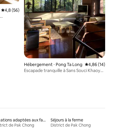
Évaluation moyenne sur la base de 56 commentaires : 4,8 sur 5
4,8 (56)
entaires : 4,9 sur 5
Hébergement ⋅ Pong Ta Long
Évaluation moyenne su
4,86 (14)
Escapade tranquille à Sans Souci Khaoyai
บ้านพักเขาใหญ่
Locations adaptées aux familles
Séjours à la ferme
trict de Pak Chong
District de Pak Chong