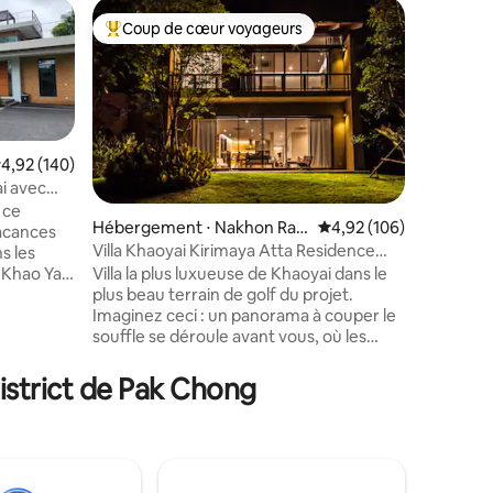
Héberge
Coup de cœur voyageurs
Superhô
Coups de cœur voyageurs les plus appréciés
Superhô
Seraphia ·
Entièrem
Seraphia 
matinées 
détendus
famille e
au bord d
valuation moyenne sur la base de 140 commentaires : 4,92 sur 5
4,92 (140)
dans la b
i avec
coucher du
 ce
rassembl
taires : 4,94 sur 5
Hébergement ⋅ Nakhon Rat
Évaluation moyenne sur
4,92 (106)
vacances
ciel frais
chasima
Villa Khaoyai Kirimaya Atta Residence
de l'air 
5 chambres (B04)
Villa la plus luxueuse de Khaoyai dans le
Khao Yai,
pour votr
plus beau terrain de golf du projet.
s le
escapade
Imaginez ceci : un panorama à couper le
couvrir
rassembl
souffle se déroule avant vous, où les
confort,
eaux scintillantes rencontrent des
ses
inoubliab
montagnes majestueuses qui
istrict de Pak Chong
embrassent le ciel. À vos pieds, une
. Le
vaste villa vous attend, une oasis de
e trouve à
confort opulent ornée d'une vue
imprenable sur le lac. C'est votre
invitation à créer un héritage de
ratuite