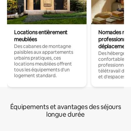
Locations entièrement
Nomades num
meublées
professionnel
déplacement
Des cabanes de montagne
paisibles aux appartements
Des hébergem
urbains pratiques, ces
confortables p
locations meublées offrent
professionnels
tous les équipements d'un
télétravail dis
logement standard.
et d'espaces de
Équipements et avantages des séjours
longue durée