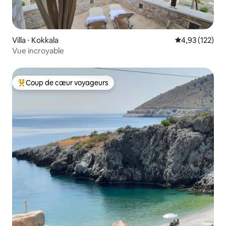
Villa ⋅ Kokkala
Évaluation moy
4,93 (122)
Vue incroyable
Coup de cœur voyageurs
Coups de cœur voyageurs les plus appréciés