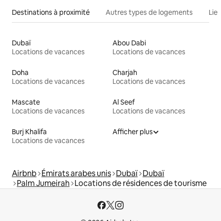
Destinations à proximité
Autres types de logements
Lie
Dubaï
Abou Dabi
Locations de vacances
Locations de vacances
Doha
Charjah
Locations de vacances
Locations de vacances
Mascate
Al Seef
Locations de vacances
Locations de vacances
Burj Khalifa
Afficher plus
Locations de vacances
Airbnb
Émirats arabes unis
Dubaï
Dubaï
Palm Jumeirah
Locations de résidences de tourisme