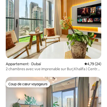
Appartement ⋅ Dubaï
Évaluation mo
4,79 (24)
2 chambres avec vue imprenable sur Burj Khalifa | Centre-
ville de Dubaï
Coup de cœur voyageurs
Coup de cœur voyageurs