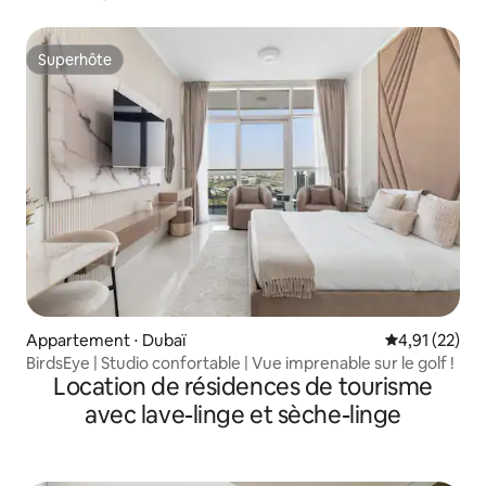
Superhôte
Superhôte
Appartement ⋅ Dubaï
Évaluation mo
4,91 (22)
BirdsEye | Studio confortable | Vue imprenable sur le golf !
Location de résidences de tourisme
avec lave-linge et sèche-linge