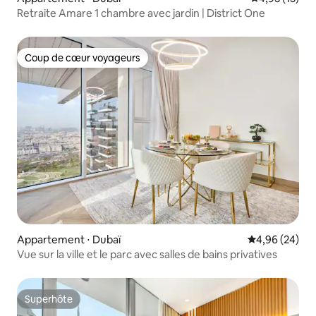
Retraite Amare 1 chambre avec jardin | District One
Coup de cœur voyageurs
Coup de cœur voyageurs
Appartement ⋅ Dubaï
Évaluation mo
4,96 (24)
Vue sur la ville et le parc avec salles de bains privatives
Superhôte
Superhôte