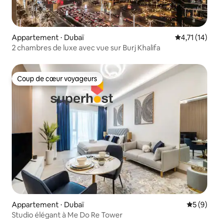
Appartement ⋅ Dubaï
Évaluation m
4,71 (14)
2 chambres de luxe avec vue sur Burj Khalifa
Coup de cœur voyageurs
Coup de cœur voyageurs
Appartement ⋅ Dubaï
Évaluatio
5 (9)
Studio élégant à Me Do Re Tower