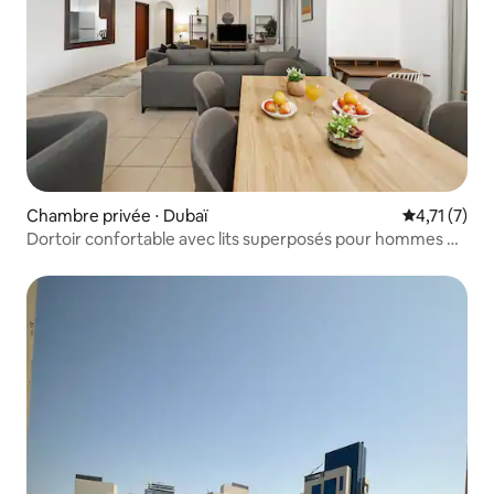
Chambre privée ⋅ Dubaï
Évaluation 
4,71 (7)
Dortoir confortable avec lits superposés pour hommes et
femmes (RM)