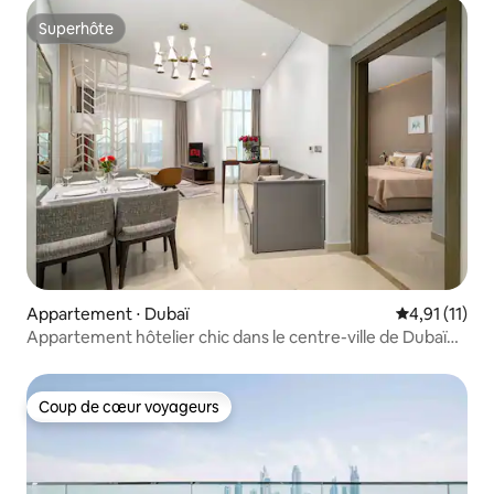
Superhôte
Superhôte
Appartement ⋅ Dubaï
Évaluation m
4,91 (11)
Appartement hôtelier chic dans le centre-ville de Dubaï
|Grand 1 chambre
Coup de cœur voyageurs
Coup de cœur voyageurs