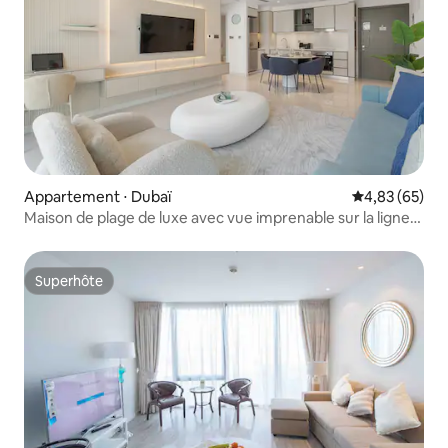
Appartement ⋅ Dubaï
Évaluation mo
4,83 (65)
Maison de plage de luxe avec vue imprenable sur la ligne
d'horizon
Superhôte
Superhôte