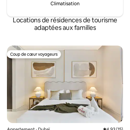
Climatisation
Locations de résidences de tourisme
adaptées aux familles
Coup de cœur voyageurs
Coup de cœur voyageurs
Appartement ⋅ Dubaï
Évaluation mo
4,93 (15)