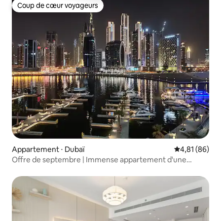
Coup de cœur voyageurs
Coup de cœur voyageurs
Appartement ⋅ Dubaï
Évaluation mo
4,81 (86)
Offre de septembre | Immense appartement d'une
chambre | Excellents commentaires ! Étage supérieur