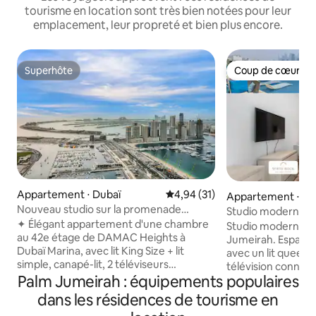
tourisme en location sont très bien notées pour leur
emplacement, leur propreté et bien plus encore.
Superhôte
Coup de cœur vo
Superhôte
Coup de cœur vo
Appartement ⋅ Dubaï
Évaluation moyenne sur la base
4,94 (31)
Appartement ⋅ Du
Nouveau studio sur la promenade
Studio moderne à 
Marina Walk, vue sur Palm Jumeriah et
✦ Élégant appartement d'une chambre
plage
Studio moderne à
sur la mer
au 42e étage de DAMAC Heights à
Jumeirah. Espace 
Dubaï Marina, avec lit King Size + lit
avec un lit queen-
simple, canapé-lit, 2 téléviseurs
télévision connect
connectés et balcon privé offrant une
Palm Jumeirah : équipements populaires
repas et une kitc
vue panoramique sur la mer, Palm
équipée. Salle de 
dans les résidences de tourisme en
Jumeirah et Atlantis. ✦ À seulement
équipements fourn