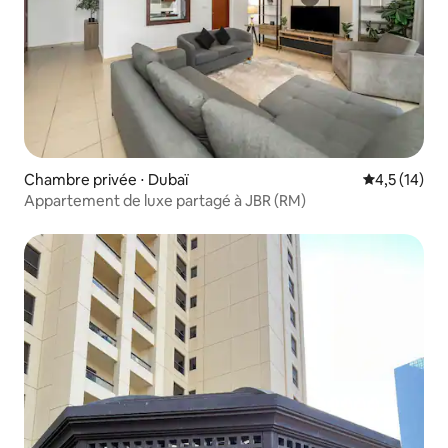
Chambre privée ⋅ Dubaï
Évaluation m
4,5 (14)
Appartement de luxe partagé à JBR (RM)