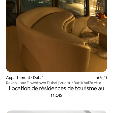
Appartement ⋅ Dubaï
Évaluatio
5 (4)
Revan Luay Downtown Dubaï | Vue sur Burj Khalifa et la
Location de résidences de tourisme au
fontaine
mois