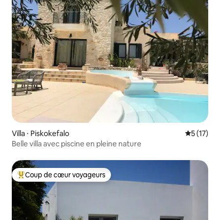
Villa ⋅ Piskokefalo
Évaluation
5 (17)
Belle villa avec piscine en pleine nature
Coup de cœur voyageurs
Coups de cœur voyageurs les plus appréciés