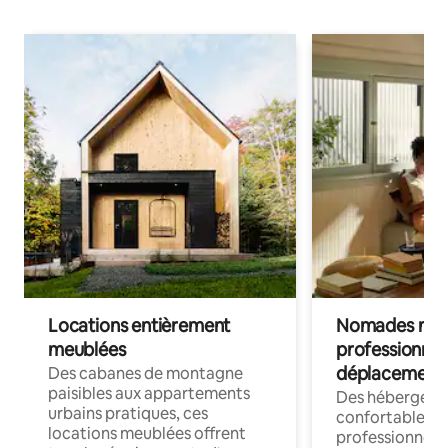
Locations entièrement
Nomades num
meublées
professionnel
déplacement
Des cabanes de montagne
paisibles aux appartements
Des hébergem
urbains pratiques, ces
confortables p
locations meublées offrent
professionnels