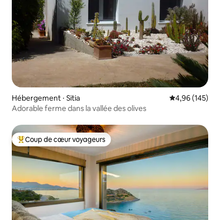
Hébergement ⋅ Sitia
Évaluation moy
4,96 (145)
Adorable ferme dans la vallée des olives
Coup de cœur voyageurs
Coups de cœur voyageurs les plus appréciés