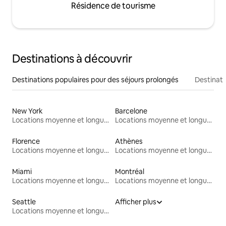
Résidence de tourisme
Destinations à découvrir
Destinations populaires pour des séjours prolongés
Destinati
New York
Barcelone
Locations moyenne et longue durée
Locations moyenne et longue durée
Florence
Athènes
Locations moyenne et longue durée
Locations moyenne et longue durée
Miami
Montréal
Locations moyenne et longue durée
Locations moyenne et longue durée
Seattle
Afficher plus
Locations moyenne et longue durée