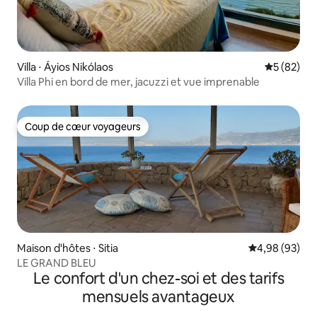
Villa ⋅ Áyios Nikólaos
Évaluation
5 (82)
Villa Phi en bord de mer, jacuzzi et vue imprenable
Coup de cœur voyageurs
Coup de cœur voyageurs
Maison d'hôtes ⋅ Sitia
Évaluation mo
4,98 (93)
LE GRAND BLEU
Le confort d'un chez-soi et des tarifs
mensuels avantageux