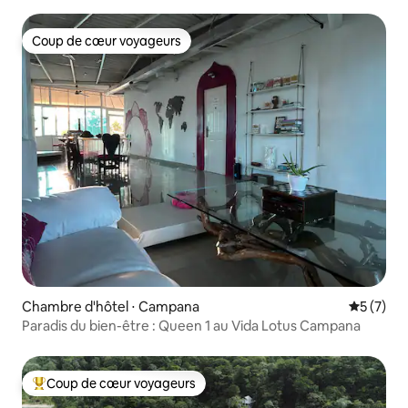
Coup de cœur voyageurs
Coup de cœur voyageurs
Chambre d'hôtel ⋅ Campana
Évaluatio
5 (7)
Paradis du bien-être : Queen 1 au Vida Lotus Campana
Coup de cœur voyageurs
Coups de cœur voyageurs les plus appréciés