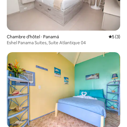
Chambre d'hôtel ⋅ Panamá
Évaluatio
5 (3)
Eshel Panama Suites, Suite Atlantique 04