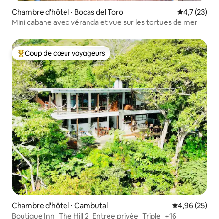
Chambre d'hôtel ⋅ Bocas del Toro
Évaluation m
4,7 (23)
Mini cabane avec véranda et vue sur les tortues de mer
Coup de cœur voyageurs
Coups de cœur voyageurs les plus appréciés
Chambre d'hôtel ⋅ Cambutal
Évaluation mo
4,96 (25)
Boutique Inn_The Hill 2_Entrée privée_Triple_+16