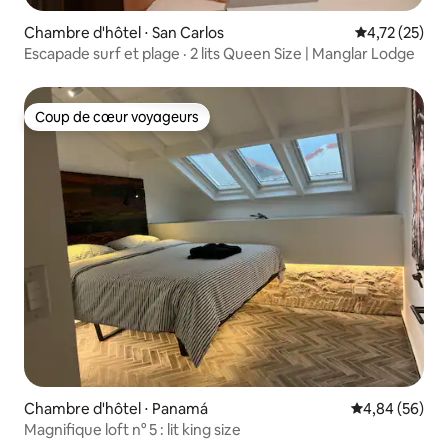
Chambre d'hôtel ⋅ San Carlos
Évaluation mo
4,72 (25)
Escapade surf et plage · 2 lits Queen Size | Manglar Lodge
Coup de cœur voyageurs
Coup de cœur voyageurs
Chambre d'hôtel ⋅ Panamá
Évaluation mo
4,84 (56)
Magnifique loft n° 5 : lit king size