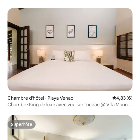
l'océan
Chambre d'hôtel ⋅ Playa Venao
Évaluation m
4,83 (6)
Chambre King de luxe avec vue sur l'océan @ Villa Marina
Playa Venao
Superhôte
Superhôte