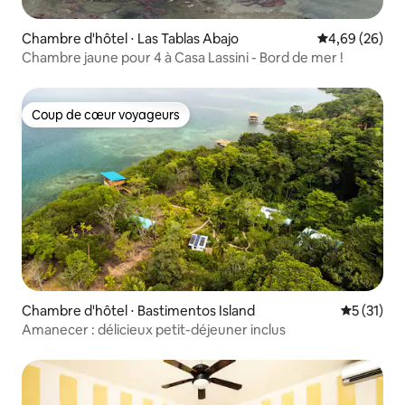
Chambre d'hôtel ⋅ Las Tablas Abajo
Évaluation mo
4,69 (26)
Chambre jaune pour 4 à Casa Lassini - Bord de mer !
Coup de cœur voyageurs
Coup de cœur voyageurs
Chambre d'hôtel ⋅ Bastimentos Island
Évaluation
5 (31)
Amanecer : délicieux petit-déjeuner inclus