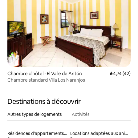
Chambre d'hôtel ⋅ El Valle de Antón
Évaluation mo
4,74 (42)
Chambre standard Villa Los Naranjos
Destinations à découvrir
Autres types de logements
Activités
Résidences d'appartements en bord de mer
Locations adaptées aux animaux