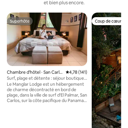
et bien plus encore.
Superhôte
Coup de cœur vo
Superhôte
Coup de cœur vo
Chambre d'hôtel ⋅ San Carlo
Évaluation moyenne sur la base 
4,78 (141)
s
Surf, plage et détente : séjour boutique à
I Manglar Lodge
Le Manglar Lodge est un hébergement
de charme décontracté en bord de
plage, dans la ville de surf d'El Palmar, San
Carlos, sur la côte pacifique du Panama.
Entouré de jardins tropicaux, c'est
l'endroit idéal pour se détendre et
profiter de l'ambiance décontractée de
la plage. Cette chambre avec lit king size
comprend le Wi-Fi, la climatisation, la