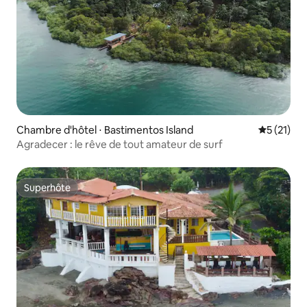
Chambre d'hôtel ⋅ Bastimentos Island
Évaluation
5 (21)
Agradecer : le rêve de tout amateur de surf
Superhôte
Superhôte