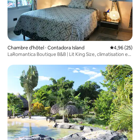
Chambre d'hôtel ⋅ Contadora Island
Évaluation mo
4,96 (25)
LaRomantica Boutique B&B | Lit King Size, climatisation et
salle de bain