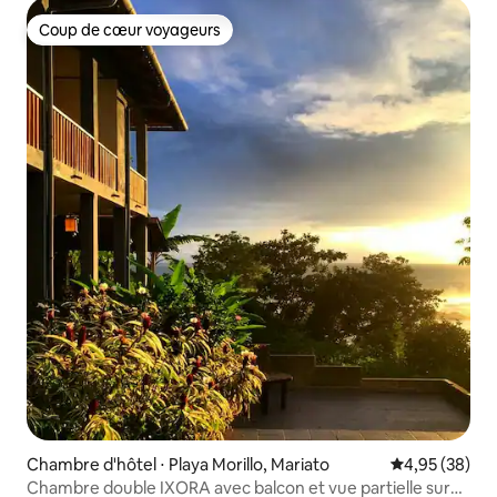
Coup de cœur voyageurs
Coup de cœur voyageurs
Chambre d'hôtel ⋅ Playa Morillo, Mariato
Évaluation mo
4,95 (38)
Chambre double IXORA avec balcon et vue partielle sur