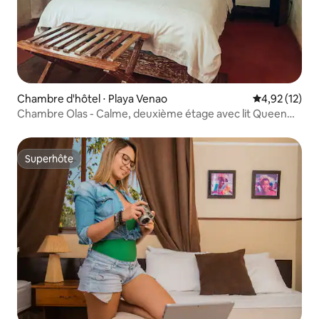
Chambre d'hôtel ⋅ Playa Venao
Évaluation mo
4,92 (12)
Chambre Olas - Calme, deuxième étage avec lit Queen
Size
Superhôte
Superhôte