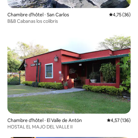
Chambre d'hôtel ⋅ San Carlos
Évaluation mo
4,75 (36)
B&B Cabanas los colibris
Chambre d'hôtel ⋅ El Valle de Antón
Évaluation moy
4,57 (136)
HOSTAL EL MAJO DEL VALLE II