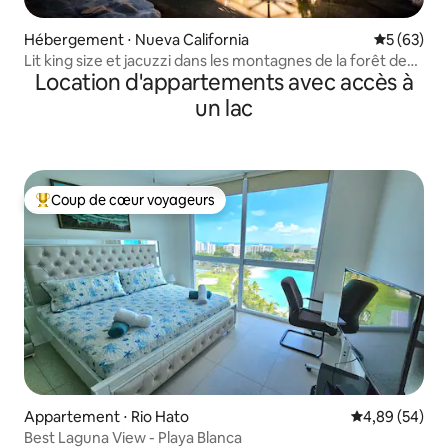
Hébergement ⋅ Nueva California
Évaluation
5 (63)
Lit king size et jacuzzi dans les montagnes de la forêt de
Location d'appartements avec accès à
nuages
un lac
Coup de cœur voyageurs
Coups de cœur voyageurs les plus appréciés
Appartement ⋅ Rio Hato
Évaluation mo
4,89 (54)
Best Laguna View - Playa Blanca