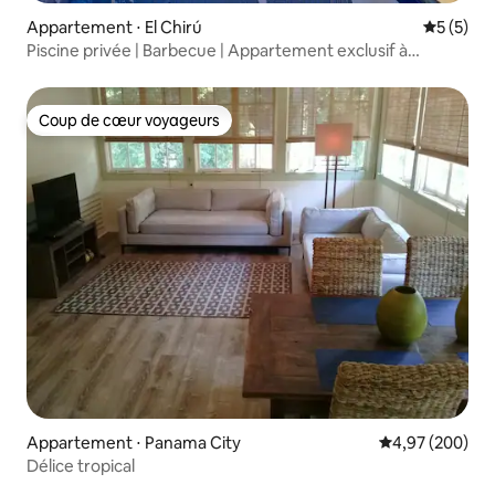
Appartement ⋅ El Chirú
Évaluatio
5 (5)
Piscine privée | Barbecue | Appartement exclusif à
Buenaventura
Coup de cœur voyageurs
Coup de cœur voyageurs
Appartement ⋅ Panama City
Évaluation moy
4,97 (200)
Délice tropical