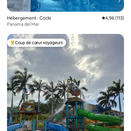
Hébergement ⋅ Cocle
Évaluation moy
4,96 (113)
Panama del Mar
Coup de cœur voyageurs
Coups de cœur voyageurs les plus appréciés