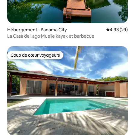
Hébergement ⋅ Panama City
Évaluation mo
4,93 (29)
La Casa del lago Muelle kayak et barbecue
Coup de cœur voyageurs
Coup de cœur voyageurs