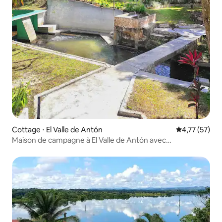
Cottage ⋅ El Valle de Antón
Évaluation mo
4,77 (57)
Maison de campagne à El Valle de Antón avec
barrage/rivière