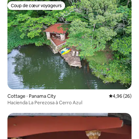
Coup de cœur voyageurs
Coup de cœur voyageurs
Cottage ⋅ Panama City
Évaluation mo
4,96 (26)
Hacienda La Perezosa à Cerro Azul