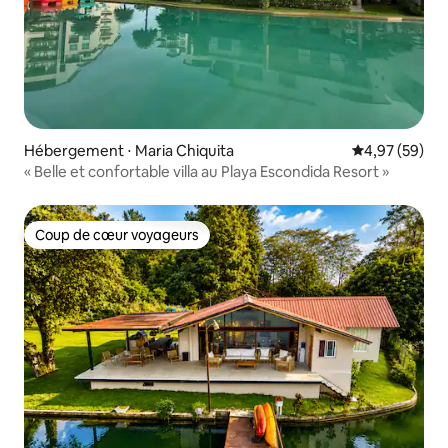
Hébergement ⋅ Maria Chiquita
Évaluation mo
4,97 (59)
« Belle et confortable villa au Playa Escondida Resort »
Coup de cœur voyageurs
Coup de cœur voyageurs