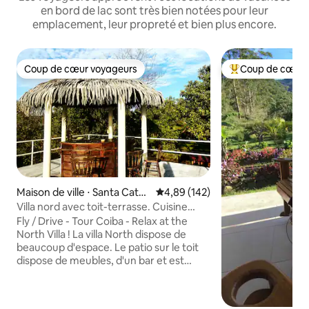
en bord de lac sont très bien notées pour leur
emplacement, leur propreté et bien plus encore.
Coup de cœur voyageurs
Coup de cœur 
Coup de cœur voyageurs
Coups de cœur vo
Maison de ville ⋅ Santa Catali
Évaluation moyenne sur la base 
4,89 (142)
na
Villa nord avec toit-terrasse. Cuisine
complète !
Fly / Drive - Tour Coiba - Relax at the
North Villa ! La villa North dispose de
beaucoup d'espace. Le patio sur le toit
dispose de meubles, d'un bar et est
parfait pour observer les étoiles et
observer les oiseaux. Votre villa dispose
de nombreuses chambres, d'une cuisine