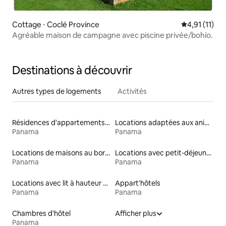
Cottage ⋅ Coclé Province
Évaluation m
4,91 (11)
Agréable maison de campagne avec piscine privée/bohío.
Destinations à découvrir
Autres types de logements
Activités
Résidences d'appartements en bord de mer
Locations adaptées aux animaux
Panama
Panama
Locations de maisons au bord d'un lac
Locations avec petit-déjeuner
Panama
Panama
Locations avec lit à hauteur adaptée
Appart'hôtels
Panama
Panama
Chambres d'hôtel
Afficher plus
Panama