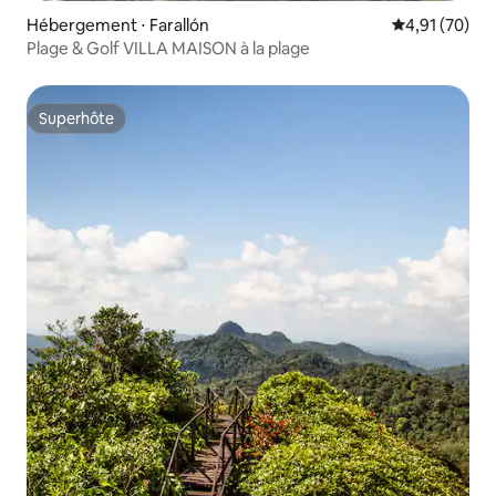
Hébergement ⋅ Farallón
Évaluation mo
4,91 (70)
Plage & Golf VILLA MAISON à la plage
Superhôte
Superhôte