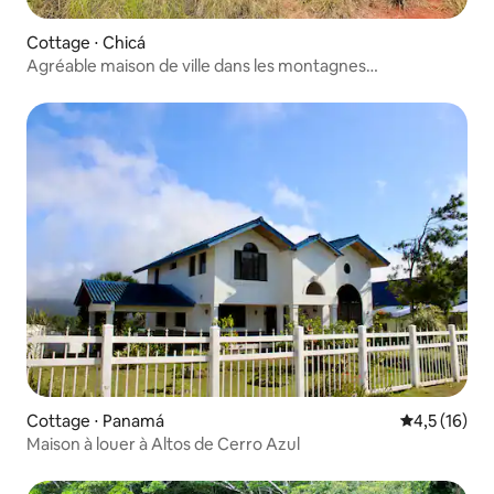
Cottage ⋅ Chicá
Agréable maison de ville dans les montagnes
panaméennes
Cottage ⋅ Panamá
Évaluation m
4,5 (16)
Maison à louer à Altos de Cerro Azul